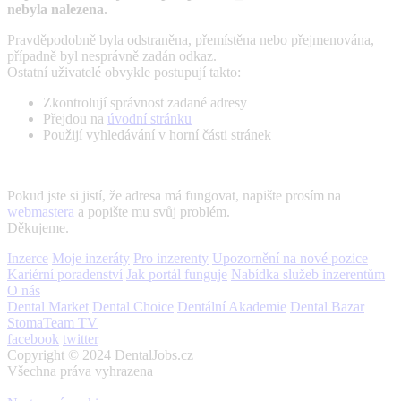
nebyla nalezena.
Pravděpodobně byla odstraněna, přemístěna nebo přejmenována,
případně byl nesprávně zadán odkaz.
Ostatní uživatelé obvykle postupují takto:
Zkontrolují správnost zadané adresy
Přejdou na
úvodní stránku
Použijí vyhledávání v horní části stránek
Pokud jste si jistí, že adresa má fungovat, napište prosím na
webmastera
a popište mu svůj problém.
Děkujeme.
Inzerce
Moje inzeráty
Pro inzerenty
Upozornění na nové pozice
Kariérní poradenství
Jak portál funguje
Nabídka služeb inzerentům
O nás
Dental Market
Dental Choice
Dentální Akademie
Dental Bazar
StomaTeam TV
facebook
twitter
Copyright © 2024 DentalJobs.cz
Všechna práva vyhrazena