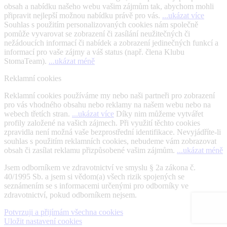
obsah a nabídku našeho webu vašim zájmům tak, abychom mohli
připravit nejlepší možnou nabídku právě pro vás.
...ukázat více
Souhlas s použitím personalizovaných cookies nám společně
pomůže vyvarovat se zobrazení či zasílání neužitečných či
nežádoucích informací či nabídek a zobrazení jedinečných funkcí a
informací pro vaše zájmy a váš status (např. člena Klubu
StomaTeam).
...ukázat méně
Reklamní cookies
Reklamní cookies používáme my nebo naši partneři pro zobrazení
pro vás vhodného obsahu nebo reklamy na našem webu nebo na
webech třetích stran.
...ukázat více
Díky nim můžeme vytvářet
profily založené na vašich zájmech. Při využití těchto cookies
zpravidla není možná vaše bezprostřední identifikace. Nevyjádříte-li
souhlas s použitím reklamních cookies, nebudeme vám zobrazovat
obsah či zasílat reklamu přizpůsobené vašim zájmům.
...ukázat méně
Jsem odborníkem ve zdravotnictví ve smyslu § 2a zákona č.
40/1995 Sb. a jsem si vědom(a) všech rizik spojených se
seznámením se s informacemi určenými pro odborníky ve
zdravotnictví, pokud odborníkem nejsem.
Potvrzuji a přijímám všechna cookies
Uložit nastavení cookies