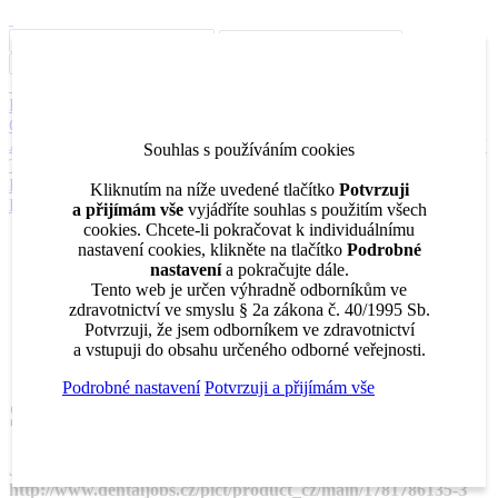
Inzerce
Moje inzeráty
Pro inzerenty
Upozornění na nové pozice
Kariérní poradenství
Jak portál funguje
Nabídka služeb inzerentům
O nás
DENTAL MARKET
DENTAL CHOICE
DENTÁLNÍ
AKADEMIE
DENTAL BAZAR
DENTAL JOBS
STOMATEAM
Souhlas s používáním cookies
TV
DentalJobs.cz
menu
search
Kliknutím na níže uvedené tlačítko
Potvrzuji
Přihlásit
a přijímám vše
vyjádříte souhlas s použitím všech
cookies. Chcete-li pokračovat k individuálnímu
Inzerce
nastavení cookies, klikněte na tlačítko
Podrobné
Moje inzeráty
nastavení
a pokračujte dále.
Pro inzerenty
Tento web je určen výhradně odborníkům ve
Upozornění na nové pozice
zdravotnictví ve smyslu § 2a zákona č. 40/1995 Sb.
Kariérní poradenství
Potvrzuji, že jsem odborníkem ve zdravotnictví
a vstupuji do obsahu určeného odborné veřejnosti.
Podrobné nastavení
Potvrzuji a přijímám vše
Stránka nebyla nalezena!
Je nám líto, ale požadovaná stránka na adrese
http://www.dentaljobs.cz/pict/product_cz/main/1781786135-З