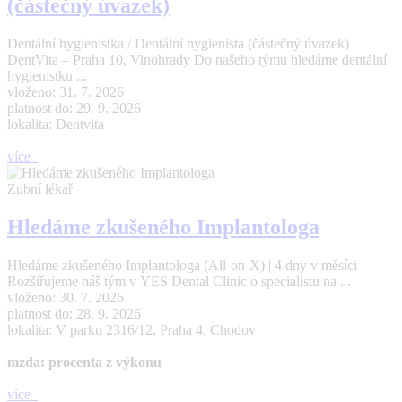
(částečný úvazek)
Dentální hygienistka / Dentální hygienista (částečný úvazek)
DentVita – Praha 10, Vinohrady Do našeho týmu hledáme dentální
hygienistku ...
vloženo: 31. 7. 2026
platnost do: 29. 9. 2026
lokalita: Dentvita
více
Zubní lékař
Hledáme zkušeného Implantologa
Hledáme zkušeného Implantologa (All-on-X) | 4 dny v měsíci
Rozšiřujeme náš tým v YES Dental Clinic o specialistu na ...
vloženo: 30. 7. 2026
platnost do: 28. 9. 2026
lokalita: V parku 2316/12, Praha 4. Chodov
mzda: procenta z výkonu
více