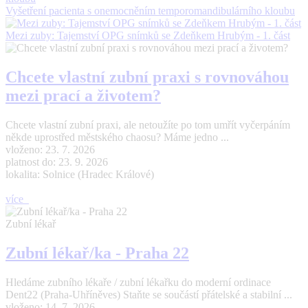
Vyšetření pacienta s onemocněním temporomandibulárního kloubu
Mezi zuby: Tajemství OPG snímků se Zdeňkem Hrubým - 1. část
Chcete vlastní zubní praxi s rovnováhou
mezi prací a životem?
Chcete vlastní zubní praxi, ale netoužíte po tom umřít vyčerpáním
někde uprostřed městského chaosu? Máme jedno ...
vloženo: 23. 7. 2026
platnost do: 23. 9. 2026
lokalita: Solnice (Hradec Králové)
více
Zubní lékař
Zubní lékař/ka - Praha 22
Hledáme zubního lékaře / zubní lékařku do moderní ordinace
Dent22 (Praha-Uhříněves) Staňte se součástí přátelské a stabilní ...
vloženo: 14. 7. 2026