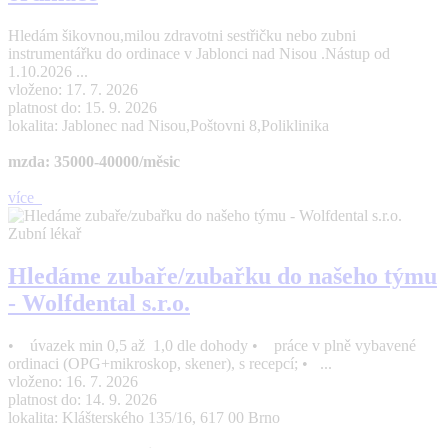
Hledám šikovnou,milou zdravotni sestřičku nebo zubni
instrumentářku do ordinace v Jablonci nad Nisou .Nástup od
1.10.2026 ...
vloženo: 17. 7. 2026
platnost do: 15. 9. 2026
lokalita: Jablonec nad Nisou,Poštovni 8,Poliklinika
mzda: 35000-40000/měsic
více
Zubní lékař
Hledáme zubaře/zubařku do našeho týmu
- Wolfdental s.r.o.
• úvazek min 0,5 až 1,0 dle dohody • práce v plně vybavené
ordinaci (OPG+mikroskop, skener), s recepcí; • ...
vloženo: 16. 7. 2026
platnost do: 14. 9. 2026
lokalita: Klášterského 135/16, 617 00 Brno