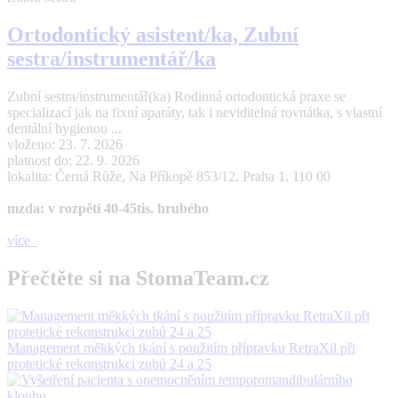
Ortodontický asistent/ka, Zubní
sestra/instrumentář/ka
Zubní sestra/instrumentář(ka) Rodinná ortodontická praxe se
specializací jak na fixní aparáty, tak i neviditelná rovnátka, s vlastní
dentální hygienou ...
vloženo: 23. 7. 2026
platnost do: 22. 9. 2026
lokalita: Černá Růže, Na Příkopě 853/12, Praha 1, 110 00
mzda: v rozpětí 40-45tis. hrubého
více
Přečtěte si na StomaTeam.cz
Management měkkých tkání s použitím přípravku RetraXil při
protetické rekonstrukci zubů 24 a 25