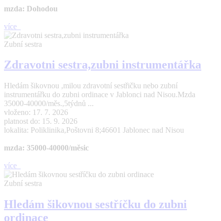
mzda: Dohodou
více
Zubní sestra
Zdravotni sestra,zubni instrumentářka
Hledám šikovnou ,milou zdravotní sestřičku nebo zubní
instrumentářku do zubni ordinace v Jablonci nad Nisou.Mzda
35000-40000/měs.,5týdnů ...
vloženo: 17. 7. 2026
platnost do: 15. 9. 2026
lokalita: Poliklinika,Poštovni 8;46601 Jablonec nad Nisou
mzda: 35000-40000/měsic
více
Zubní sestra
Hledám šikovnou sestříčku do zubni
ordinace