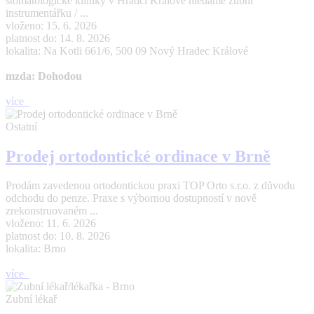
stomatologické kliniky v Hradci Králové hledáme zubní
instrumentářku / ...
vloženo: 15. 6. 2026
platnost do: 14. 8. 2026
lokalita: Na Kotli 661/6, 500 09 Nový Hradec Králové
mzda: Dohodou
více
Ostatní
Prodej ortodontické ordinace v Brně
Prodám zavedenou ortodontickou praxi TOP Orto s.r.o. z důvodu
odchodu do penze. Praxe s výbornou dostupností v nově
zrekonstruovaném ...
vloženo: 11. 6. 2026
platnost do: 10. 8. 2026
lokalita: Brno
více
Zubní lékař