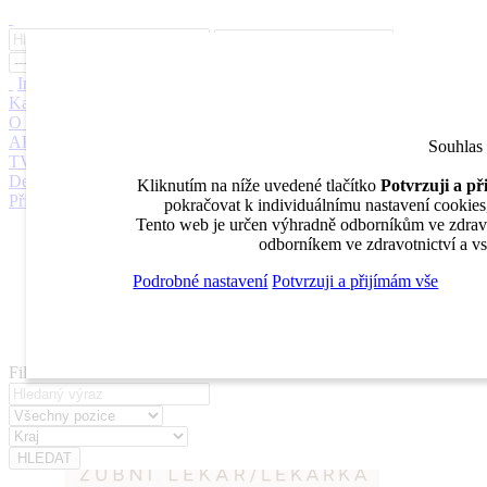
Inzerce
Moje inzeráty
Pro inzerenty
Upozornění na nové pozice
Kariérní poradenství
Jak portál funguje
Nabídka služeb inzerentům
O nás
DENTAL MARKET
DENTAL CHOICE
DENTÁLNÍ
AKADEMIE
DENTAL BAZAR
DENTAL JOBS
STOMATEAM
Souhlas
TV
DentalJobs.cz
menu
search
Kliknutím na níže uvedené tlačítko
Potvrzuji a p
Přihlásit
pokračovat k individuálnímu nastavení cookies, 
Tento web je určen výhradně odborníkům ve zdravot
Inzerce
odborníkem ve zdravotnictví a vs
Moje inzeráty
Pro inzerenty
Podrobné nastavení
Potvrzuji a přijímám vše
Upozornění na nové pozice
Kariérní poradenství
Filtrovat