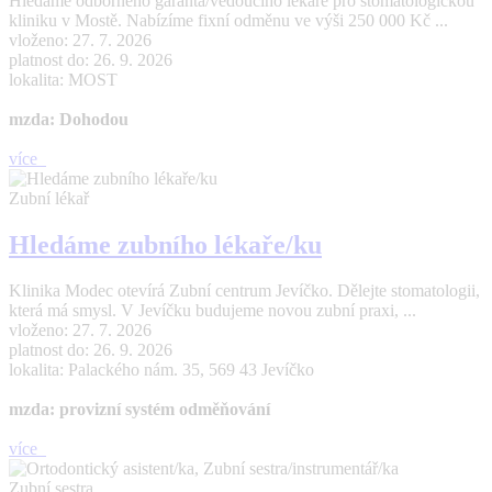
Hledáme odborného garanta/vedoucího lékaře pro stomatologickou
kliniku v Mostě. Nabízíme fixní odměnu ve výši 250 000 Kč ...
vloženo: 27. 7. 2026
platnost do: 26. 9. 2026
lokalita: MOST
mzda: Dohodou
více
Zubní lékař
Hledáme zubního lékaře/ku
Klinika Modec otevírá Zubní centrum Jevíčko. Dělejte stomatologii,
která má smysl. V Jevíčku budujeme novou zubní praxi, ...
vloženo: 27. 7. 2026
platnost do: 26. 9. 2026
lokalita: Palackého nám. 35, 569 43 Jevíčko
mzda: provizní systém odměňování
více
Zubní sestra