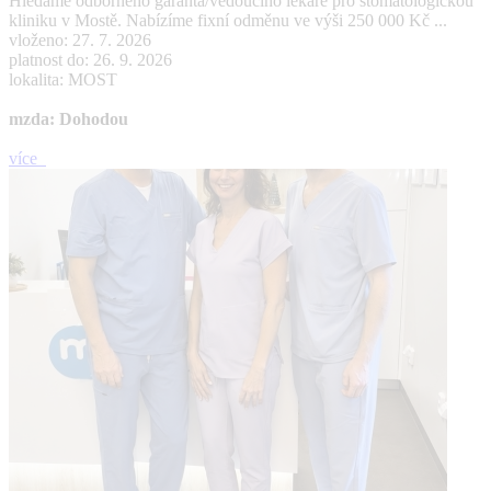
Hledáme odborného garanta/vedoucího lékaře pro stomatologickou
kliniku v Mostě. Nabízíme fixní odměnu ve výši 250 000 Kč ...
vloženo: 27. 7. 2026
platnost do: 26. 9. 2026
lokalita: MOST
mzda: Dohodou
více