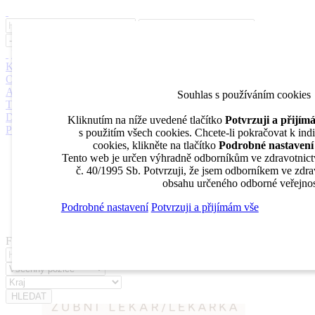
Inzerce
Moje inzeráty
Pro inzerenty
Upozornění na nové pozice
Kariérní poradenství
Jak portál funguje
Nabídka služeb inzerentům
O nás
DENTAL MARKET
DENTAL CHOICE
DENTÁLNÍ
AKADEMIE
DENTAL BAZAR
DENTAL JOBS
STOMATEAM
Souhlas s používáním cookies
TV
DentalJobs.cz
menu
search
Kliknutím na níže uvedené tlačítko
Potvrzuji a přijí
Přihlásit
s použitím všech cookies. Chcete-li pokračovat k ind
cookies, klikněte na tlačítko
Podrobné nastavení
Inzerce
Tento web je určen výhradně odborníkům ve zdravotnict
Moje inzeráty
č. 40/1995 Sb. Potvrzuji, že jsem odborníkem ve zdrav
Pro inzerenty
obsahu určeného odborné veřejnos
Upozornění na nové pozice
Kariérní poradenství
Podrobné nastavení
Potvrzuji a přijímám vše
Filtrovat