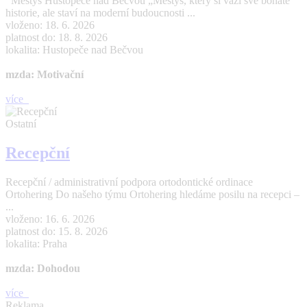
Městys Hustopeče nad Bečvou „Městys, který si váží své bohaté
historie, ale staví na moderní budoucnosti ...
vloženo: 18. 6. 2026
platnost do: 18. 8. 2026
lokalita: Hustopeče nad Bečvou
mzda: Motivační
více
Ostatní
Recepční
Recepční / administrativní podpora ortodontické ordinace
Ortohering Do našeho týmu Ortohering hledáme posilu na recepci –
...
vloženo: 16. 6. 2026
platnost do: 15. 8. 2026
lokalita: Praha
mzda: Dohodou
více
Reklama