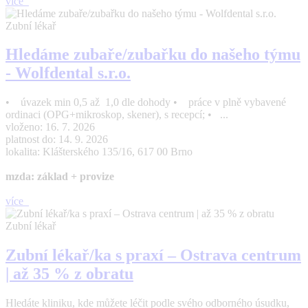
více
Zubní lékař
Hledáme zubaře/zubařku do našeho týmu
- Wolfdental s.r.o.
• úvazek min 0,5 až 1,0 dle dohody • práce v plně vybavené
ordinaci (OPG+mikroskop, skener), s recepcí; • ...
vloženo: 16. 7. 2026
platnost do: 14. 9. 2026
lokalita: Klášterského 135/16, 617 00 Brno
mzda: základ + provize
více
Zubní lékař
Zubní lékař/ka s praxí – Ostrava centrum
| až 35 % z obratu
Hledáte kliniku, kde můžete léčit podle svého odborného úsudku,