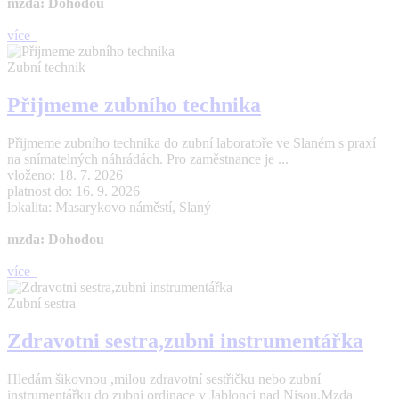
mzda: Dohodou
více
Zubní technik
Přijmeme zubního technika
Přijmeme zubního technika do zubní laboratoře ve Slaném s praxí
na snímatelných náhrádách. Pro zaměstnance je ...
vloženo: 18. 7. 2026
platnost do: 16. 9. 2026
lokalita: Masarykovo náměstí, Slaný
mzda: Dohodou
více
Zubní sestra
Zdravotni sestra,zubni instrumentářka
Hledám šikovnou ,milou zdravotní sestřičku nebo zubní
instrumentářku do zubni ordinace v Jablonci nad Nisou.Mzda