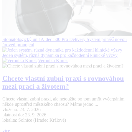
Stomatologický unit A-dec 500 Pro Delivery System přináší novou
úroveň propojení
Jeden systém, různá dynamika pro každodenní klinické výzvy
Veronika Kurek
Chcete vlastní zubní praxi s rovnováhou
mezi prací a životem?
Chcete vlastní zubní praxi, ale netoužíte po tom umřít vyčerpáním
někde uprostřed městského chaosu? Máme jedno ...
vloženo: 23. 7. 2026
platnost do: 23. 9. 2026
lokalita: Solnice (Hradec Králové)
více