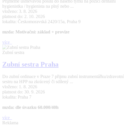
Přijmeme usměvavou posilu do našeho týmu na pozici dentální
hygienistka / hygienista na plný nebo ...
vloženo: 3. 8. 2026
platnost do: 2. 10. 2026
lokalita: Českomoravská 2420/15a, Praha 9
mzda: Motivační: základ + provize
více
Zubní sestra
Zubní sestra Praha
Do zubní ordinace v Praze 7 přijmu zubní instrumentářku/zdravotní
sestru na HPP na zkrácený či sdílený ...
vloženo: 1. 8. 2026
platnost do: 30. 9. 2026
lokalita: Praha 7
mzda: dle úvazku 60.000/40h
více
Reklama