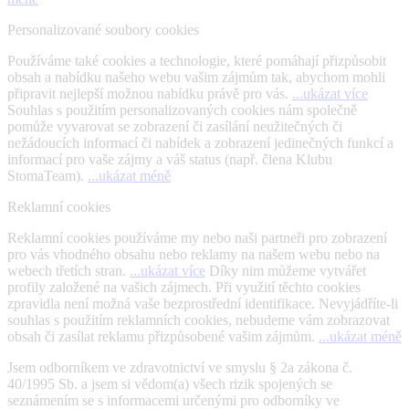
Personalizované soubory cookies
Používáme také cookies a technologie, které pomáhají přizpůsobit
obsah a nabídku našeho webu vašim zájmům tak, abychom mohli
připravit nejlepší možnou nabídku právě pro vás.
...ukázat více
Souhlas s použitím personalizovaných cookies nám společně
pomůže vyvarovat se zobrazení či zasílání neužitečných či
nežádoucích informací či nabídek a zobrazení jedinečných funkcí a
informací pro vaše zájmy a váš status (např. člena Klubu
StomaTeam).
...ukázat méně
Reklamní cookies
Reklamní cookies používáme my nebo naši partneři pro zobrazení
pro vás vhodného obsahu nebo reklamy na našem webu nebo na
webech třetích stran.
...ukázat více
Díky nim můžeme vytvářet
profily založené na vašich zájmech. Při využití těchto cookies
zpravidla není možná vaše bezprostřední identifikace. Nevyjádříte-li
souhlas s použitím reklamních cookies, nebudeme vám zobrazovat
obsah či zasílat reklamu přizpůsobené vašim zájmům.
...ukázat méně
Jsem odborníkem ve zdravotnictví ve smyslu § 2a zákona č.
40/1995 Sb. a jsem si vědom(a) všech rizik spojených se
seznámením se s informacemi určenými pro odborníky ve