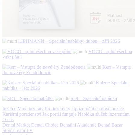
LIEHMANN – Speciální nabídky: duben – září 2026
VOCO - splní všechna
vaše přání
Kerr – Vstupte
do nové éry Zendodoncie
Kulzer: Speciální
nabídka – léto 2026
SDI – Speciální nabídka
Inzerce
Moje inzeráty
Pro inzerenty
Upozornění na nové pozice
Kariérní poradenství
Jak portál funguje
Nabídka služeb inzerentům
O nás
Dental Market
Dental Choice
Dentální Akademie
Dental Bazar
StomaTeam TV