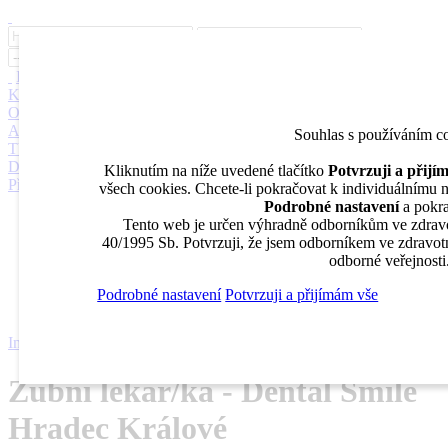
Inzerce
Moje inzeráty
Pro inzerenty
Upozornění na nové pozice
Kariérní poradenství
Jak portál funguje
Nabídka služeb inzerentům
O nás
DENTAL MARKET
DENTAL CHOICE
DENTÁLNÍ
AKADEMIE
DENTAL BAZAR
DENTAL JOBS
STOMATEAM
Souhlas s používáním c
TV
DentalJobs.cz
menu
search
Kliknutím na níže uvedené tlačítko
Potvrzuji a přij
Přihlásit
všech cookies. Chcete-li pokračovat k individuálnímu na
Podrobné nastavení
a pokra
Inzerce
Tento web je určen výhradně odborníkům ve zdravo
Moje inzeráty
40/1995 Sb. Potvrzuji, že jsem odborníkem ve zdravotn
Pro inzerenty
odborné veřejnosti
Upozornění na nové pozice
Kariérní poradenství
Podrobné nastavení
Potvrzuji a přijímám vše
Inzerce
Zubní lékař/ka - Dental Smile Hradec Králové
Zubní lékař/ka - Dental Smile
Hradec Králové