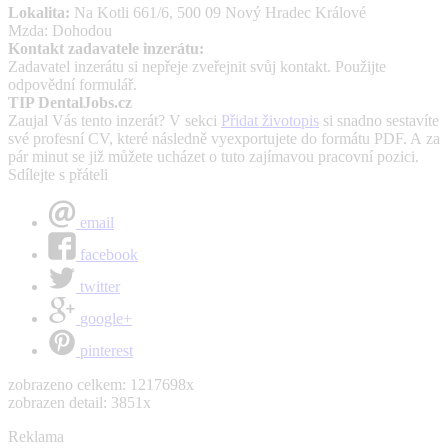
Lokalita:
Na Kotli 661/6, 500 09 Nový Hradec Králové
Mzda: Dohodou
Kontakt zadavatele inzerátu:
Zadavatel inzerátu si nepřeje zveřejnit svůj kontakt. Použijte
odpovědní formulář.
TIP DentalJobs.cz
Zaujal Vás tento inzerát? V sekci
Přidat životopis
si snadno sestavíte
své profesní CV, které následně vyexportujete do formátu PDF. A za
pár minut se již můžete ucházet o tuto zajímavou pracovní pozici.
Sdílejte s přáteli
email
facebook
twitter
google+
pinterest
zobrazeno celkem: 1217698x
zobrazen detail: 3851x
Reklama