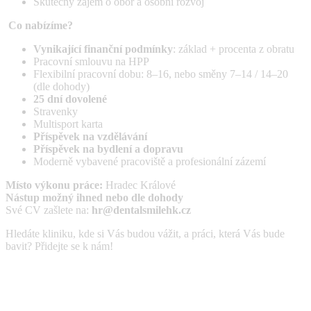
Skutečný zájem o obor a osobní rozvoj
Co nabízíme?
Vynikající finanční podmínky
: základ + procenta z obratu
Pracovní smlouvu na HPP
Flexibilní pracovní dobu: 8–16, nebo směny 7–14 / 14–20
(dle dohody)
25 dní dovolené
Stravenky
Multisport karta
Příspěvek na vzdělávání
Příspěvek na bydlení a dopravu
Moderně vybavené pracoviště a profesionální zázemí
Místo výkonu práce:
Hradec Králové
Nástup možný ihned nebo dle dohody
Své CV zašlete na:
hr@dentalsmilehk.cz
Hledáte kliniku, kde si Vás budou vážit, a práci, která Vás bude
bavit? Přidejte se k nám!