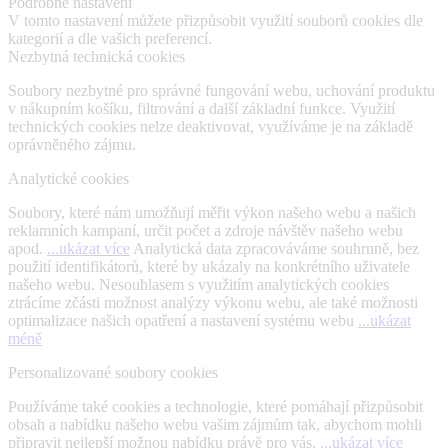
Podrobné nastavení
V tomto nastavení můžete přizpůsobit využití souborů cookies dle
kategorií a dle vašich preferencí.
Nezbytná technická cookies
Soubory nezbytné pro správné fungování webu, uchování produktu
v nákupním košíku, filtrování a další základní funkce. Využití
technických cookies nelze deaktivovat, využíváme je na základě
oprávněného zájmu.
Analytické cookies
Soubory, které nám umožňují měřit výkon našeho webu a našich
reklamních kampaní, určit počet a zdroje návštěv našeho webu
apod.
...ukázat více
Analytická data zpracováváme souhrnně, bez
použití identifikátorů, které by ukázaly na konkrétního uživatele
našeho webu. Nesouhlasem s využitím analytických cookies
ztrácíme zčásti možnost analýzy výkonu webu, ale také možnosti
optimalizace našich opatření a nastavení systému webu
...ukázat
méně
Personalizované soubory cookies
Používáme také cookies a technologie, které pomáhají přizpůsobit
obsah a nabídku našeho webu vašim zájmům tak, abychom mohli
připravit nejlepší možnou nabídku právě pro vás.
...ukázat více