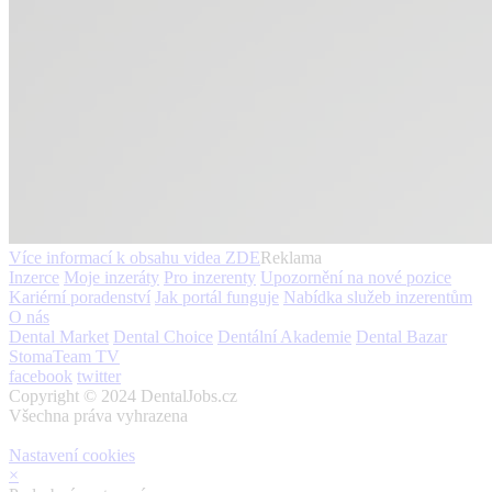
Více informací k obsahu videa
ZDE
Reklama
Inzerce
Moje inzeráty
Pro inzerenty
Upozornění na nové pozice
Kariérní poradenství
Jak portál funguje
Nabídka služeb inzerentům
O nás
Dental Market
Dental Choice
Dentální Akademie
Dental Bazar
StomaTeam TV
facebook
twitter
Copyright © 2024 DentalJobs.cz
Všechna práva vyhrazena
Nastavení cookies
×