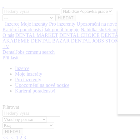
Inzerce
Moje inzeráty
Pro inzerenty
Upozornění na nové pozice
Kariérní poradenství
Jak portál funguje
Nabídka služeb inzerentům
O nás
DENTAL MARKET
DENTAL CHOICE
DENTÁLNÍ
AKADEMIE
DENTAL BAZAR
DENTAL JOBS
STOMATEAM
TV
DentalJobs.cz
menu
search
Přihlásit
Inzerce
Moje inzeráty
Pro inzerenty
Upozornění na nové pozice
Kariérní poradenství
Filtrovat
<<
<
1
2
3