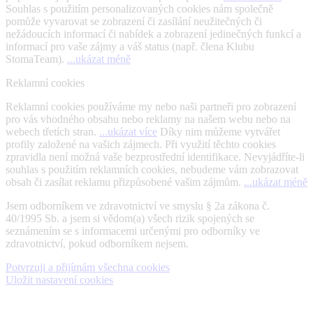
Souhlas s použitím personalizovaných cookies nám společně
pomůže vyvarovat se zobrazení či zasílání neužitečných či
nežádoucích informací či nabídek a zobrazení jedinečných funkcí a
informací pro vaše zájmy a váš status (např. člena Klubu
StomaTeam).
...ukázat méně
Reklamní cookies
Reklamní cookies používáme my nebo naši partneři pro zobrazení
pro vás vhodného obsahu nebo reklamy na našem webu nebo na
webech třetích stran.
...ukázat více
Díky nim můžeme vytvářet
profily založené na vašich zájmech. Při využití těchto cookies
zpravidla není možná vaše bezprostřední identifikace. Nevyjádříte-li
souhlas s použitím reklamních cookies, nebudeme vám zobrazovat
obsah či zasílat reklamu přizpůsobené vašim zájmům.
...ukázat méně
Jsem odborníkem ve zdravotnictví ve smyslu § 2a zákona č.
40/1995 Sb. a jsem si vědom(a) všech rizik spojených se
seznámením se s informacemi určenými pro odborníky ve
zdravotnictví, pokud odborníkem nejsem.
Potvrzuji a přijímám všechna cookies
Uložit nastavení cookies