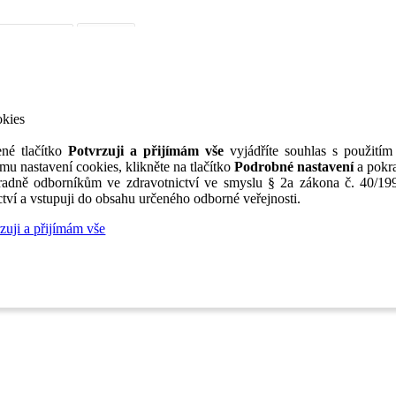
iérní poradenství
Jak portál funguje
Nabídka služeb inzerentům
O nás
TV
okies
né tlačítko
Potvrzuji a přijímám vše
vyjádříte souhlas s použitím
mu nastavení cookies, klikněte na tlačítko
Podrobné nastavení
a pokra
adně odborníkům ve zdravotnictví ve smyslu § 2a zákona č. 40/199
tví a vstupuji do obsahu určeného odborné veřejnosti.
zuji a přijímám vše