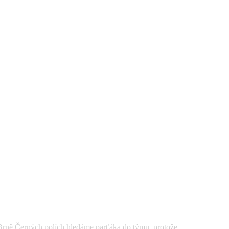
Černých polích hledáme parťáka do týmu, protože ...