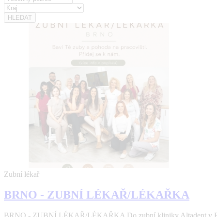
Zubní lékař
BRNO - ZUBNÍ LÉKAŘ/LÉKAŘKA
BRNO - ZUBNÍ LÉKAŘ/LÉKAŘKA Do zubní kliniky Altadent v Brně 