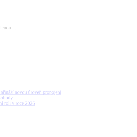
ienou ...
přináší novou úroveň propojení
 pohody
í roli v roce 2026