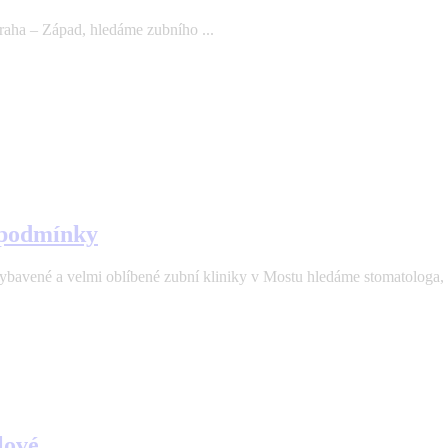
aha – Západ, hledáme zubního ...
 podmínky
velmi oblíbené zubní kliniky v Mostu hledáme stomatologa, kte
lové