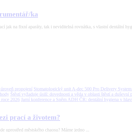
strumentář/ka
 jak na fixní aparáty, tak i neviditelná rovnátka, s vlastní dentální hyg
Stomatologický unit A-dec 500 Pro Delivery System 
Štěstí vyžaduje úsilí: dovednosti a věda v oblasti štěstí a duševní
Jarní konference a Sněm ADH ČR: dentální hygiena v hlavn
ezi prací a životem?
ěkde uprostřed městského chaosu? Máme jedno ...