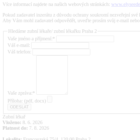
Více informací najdete na našich webových stránkách:
www.elyseeden
Pokud zadavatel inzerátu z důvodu ochrany soukromí nezveřejní své ko
Aby Vám mohl zadavatel odpovědět, uveďte prosím svůj e-mail nebo t
Hledáme zubní lékaře/ zubní lékařku Praha 2
Vaše jméno a příjmení:*
Váš e-mail:
Váš telefon:
Vaše zpráva:*
Příloha: (pdf, docx)
Zubní lékař
Vloženo:
8. 6. 2026
Platnost do:
7. 8. 2026
Lokalita:
Francouzská 75/4, 120 00 Praha 2