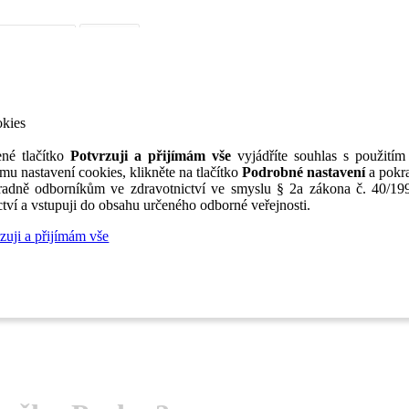
iérní poradenství
Jak portál funguje
Nabídka služeb inzerentům
O nás
TV
okies
né tlačítko
Potvrzuji a přijímám vše
vyjádříte souhlas s použitím
mu nastavení cookies, klikněte na tlačítko
Podrobné nastavení
a pokra
adně odborníkům ve zdravotnictví ve smyslu § 2a zákona č. 40/199
tví a vstupuji do obsahu určeného odborné veřejnosti.
zuji a přijímám vše