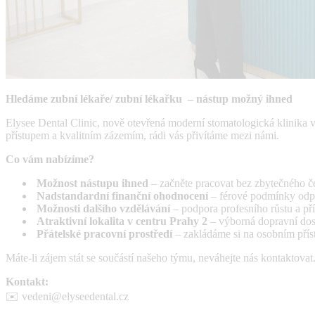
Hledáme zubní lékaře/ zubní lékařku – nástup možný ihned
Elysee Dental Clinic, nově otevřená moderní stomatologická klinika v
přístupem a kvalitním zázemím, rádi vás přivítáme mezi námi.
Co vám nabízíme?
Možnost nástupu ihned
– začněte pracovat bez zbytečného č
Nadstandardní finanční ohodnocení
– férové podmínky odpo
Možnosti dalšího vzdělávání
– podpora profesního růstu a př
Atraktivní lokalita v centru Prahy 2
– výborná dopravní dos
Přátelské pracovní prostředí
– zakládáme si na osobním přís
Máte-li zájem stát se součástí našeho týmu, neváhejte nás kontaktovat
Kontakt:
✉️ vedeni@elyseedental.cz