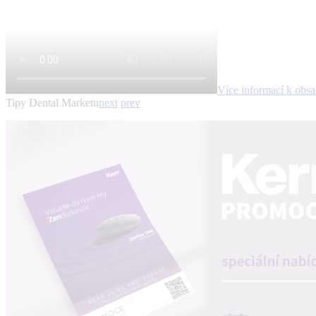
Více informací k obs
Tipy Dental Marketu
next
prev