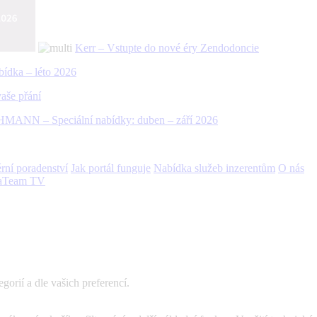
Kerr – Vstupte do nové éry Zendodoncie
bídka – léto 2026
aše přání
MANN – Speciální nabídky: duben – září 2026
rní poradenství
Jak portál funguje
Nabídka služeb inzerentům
O nás
aTeam TV
gorií a dle vašich preferencí.