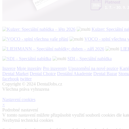
Kulzer: Speciální na
VOCO - splní všechna v
LIEH
SDI – Speciální nabídka
Inzerce
Moje inzeráty
Pro inzerenty
Upozornění na nové pozice
Karié
Dental Market
Dental Choice
Dentální Akademie
Dental Bazar
Stom
facebook
twitter
Copyright © 2024 DentalJobs.cz
Všechna práva vyhrazena
Nastavení cookies
×
Podrobné nastavení
V tomto nastavení můžete přizpůsobit využití souborů cookies dle kate
Nezbytná technická cookies