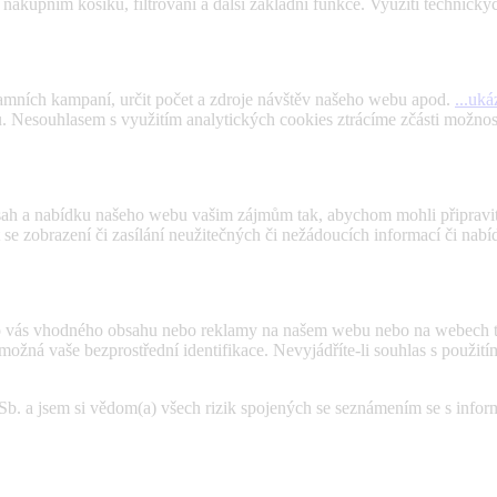
kupním košíku, filtrování a další základní funkce. Využití technický
amních kampaní, určit počet a zdroje návštěv našeho webu apod.
...uká
bu. Nesouhlasem s využitím analytických cookies ztrácíme zčásti možno
bsah a nabídku našeho webu vašim zájmům tak, abychom mohli připravi
 zobrazení či zasílání neužitečných či nežádoucích informací či nabíd
o vás vhodného obsahu nebo reklamy na našem webu nebo na webech tř
í možná vaše bezprostřední identifikace. Nevyjádříte-li souhlas s použi
Sb. a jsem si vědom(a) všech rizik spojených se seznámením se s inf