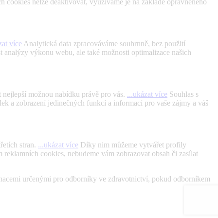
ch cookies nelze deaktivovat, využíváme je na základě oprávněného
zat více
Analytická data zpracováváme souhrnně, bez použití
st analýzy výkonu webu, ale také možnosti optimalizace našich
t nejlepší možnou nabídku právě pro vás.
...ukázat více
Souhlas s
ek a zobrazení jedinečných funkcí a informací pro vaše zájmy a váš
etích stran.
...ukázat více
Díky nim můžeme vytvářet profily
tím reklamních cookies, nebudeme vám zobrazovat obsah či zasílat
ormacemi určenými pro odborníky ve zdravotnictví, pokud odborníkem