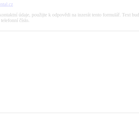
tal.cz
ntaktní údaje, použijte k odpovědi na inzerát tento formulář. Text bud
elefonní číslo.