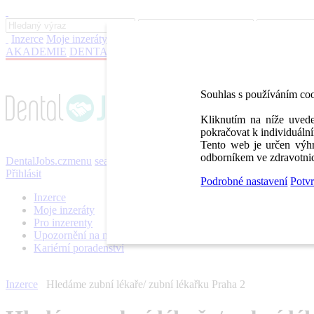
Inzerce
Moje inzeráty
Pro inzerenty
Upozornění na nové pozice
Kar
AKADEMIE
DENTAL BAZAR
DENTAL JOBS
STOMATEAM 
Souhlas s používáním co
Kliknutím na níže uvede
pokračovat k individuální
Tento web je určen výhr
odborníkem ve zdravotnic
DentalJobs.cz
menu
search
Přihlásit
Podrobné nastavení
Potvr
Inzerce
Moje inzeráty
Pro inzerenty
Upozornění na nové pozice
Kariérní poradenství
Inzerce
Hledáme zubní lékaře/ zubní lékařku Praha 2