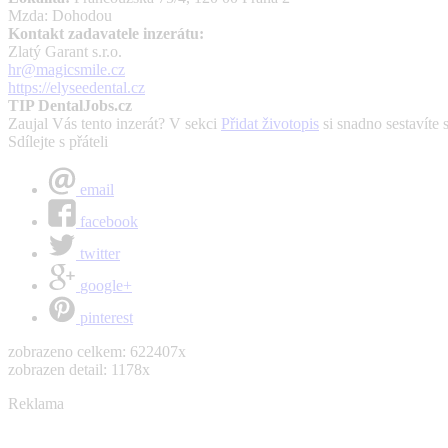
Mzda: Dohodou
Kontakt zadavatele inzerátu:
Zlatý Garant s.r.o.
hr@magicsmile.cz
https://elyseedental.cz
TIP DentalJobs.cz
Zaujal Vás tento inzerát? V sekci
Přidat životopis
si snadno sestavíte 
Sdílejte s přáteli
email
facebook
twitter
google+
pinterest
zobrazeno celkem: 622407x
zobrazen detail: 1178x
Reklama