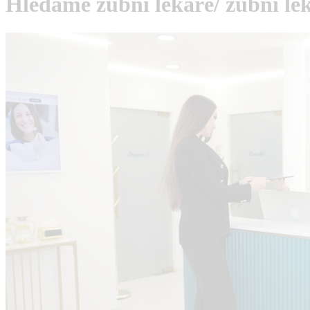
Hledáme zubní lékaře/ zubní lé