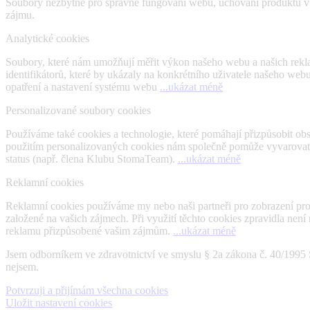
Soubory nezbytné pro správné fungování webu, uchování produktu v ná
zájmu.
Analytické cookies
Soubory, které nám umožňují měřit výkon našeho webu a našich rekl
identifikátorů, které by ukázaly na konkrétního uživatele našeho we
opatření a nastavení systému webu
...ukázat méně
Personalizované soubory cookies
Používáme také cookies a technologie, které pomáhají přizpůsobit o
použitím personalizovaných cookies nám společně pomůže vyvarovat se
status (např. člena Klubu StomaTeam).
...ukázat méně
Reklamní cookies
Reklamní cookies používáme my nebo naši partneři pro zobrazení pr
založené na vašich zájmech. Při využití těchto cookies zpravidla nen
reklamu přizpůsobené vašim zájmům.
...ukázat méně
Jsem odborníkem ve zdravotnictví ve smyslu § 2a zákona č. 40/1995 
nejsem.
Potvrzuji a přijímám všechna cookies
Uložit nastavení cookies