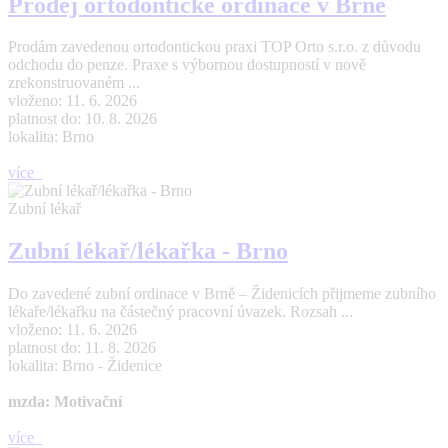
Prodej ortodontické ordinace v Brně
Prodám zavedenou ortodontickou praxi TOP Orto s.r.o. z důvodu
odchodu do penze. Praxe s výbornou dostupností v nově
zrekonstruovaném ...
vloženo: 11. 6. 2026
platnost do: 10. 8. 2026
lokalita: Brno
více
Zubní lékař
Zubní lékař/lékařka - Brno
Do zavedené zubní ordinace v Brně – Židenicích přijmeme zubního
lékaře/lékařku na částečný pracovní úvazek. Rozsah ...
vloženo: 11. 6. 2026
platnost do: 11. 8. 2026
lokalita: Brno - Židenice
mzda: Motivační
více