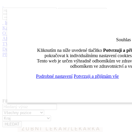
Inzerce
Moje inzeráty
Pro inzerenty
Upozornění na nové pozice
Kariérní poradenství
Jak portál funguje
Nabídka služeb inzerentům
O nás
DENTAL MARKET
DENTAL CHOICE
DENTÁLNÍ
AKADEMIE
DENTAL BAZAR
DENTAL JOBS
STOMATEAM
Souhlas
TV
DentalJobs.cz
menu
search
Kliknutím na níže uvedené tlačítko
Potvrzuji a p
Přihlásit
pokračovat k individuálnímu nastavení cookies, 
Tento web je určen výhradně odborníkům ve zdravot
Inzerce
odborníkem ve zdravotnictví a vs
Moje inzeráty
Pro inzerenty
Podrobné nastavení
Potvrzuji a přijímám vše
Upozornění na nové pozice
Kariérní poradenství
Filtrovat