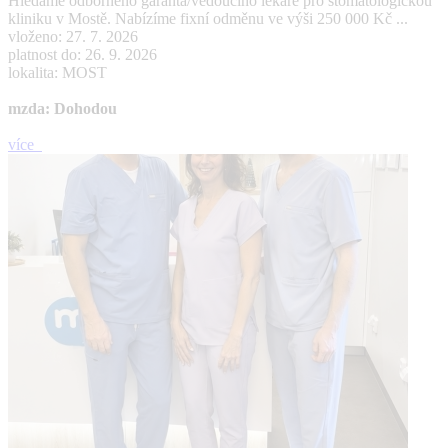
Hledáme odborného garanta/vedoucího lékaře pro stomatologickou
kliniku v Mostě. Nabízíme fixní odměnu ve výši 250 000 Kč ...
vloženo: 27. 7. 2026
platnost do: 26. 9. 2026
lokalita: MOST
mzda: Dohodou
více