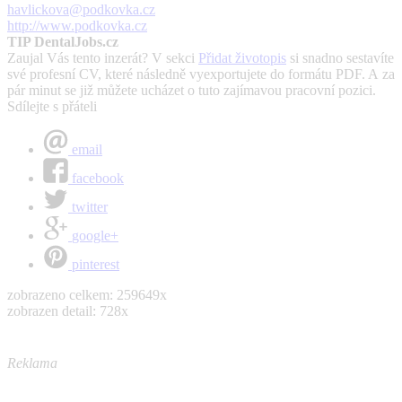
havlickova@podkovka.cz
http://www.podkovka.cz
TIP DentalJobs.cz
Zaujal Vás tento inzerát? V sekci
Přidat životopis
si snadno sestavíte
své profesní CV, které následně vyexportujete do formátu PDF. A za
pár minut se již můžete ucházet o tuto zajímavou pracovní pozici.
Sdílejte s přáteli
email
facebook
twitter
google+
pinterest
zobrazeno celkem: 259649x
zobrazen detail: 728x
Reklama