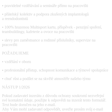
• pravidelné vzdělávání a semináře přímo na pracovišti
• přátelský kolektiv a podpora zkušených implantologů
a reendodontistů
• 100% hrazenou Multisport kartu, příspěvek - penzijní spoření,
teambuildingy, kafeterie a ovoce na pracovišti
• slevy pro zaměstnance a rodinné příslušníky, supervize na
pracovišti
POŽADUJEME
• vzdělání v oboru
• profesionální přístup, schopnost komunikace a týmové spolupráce
• chuť růst a podílet se na skvělé atmosféře našeho týmu
NÁSTUP 1/2026
Pokud zadavatel inzerátu z důvodu ochrany soukromí nezveřejní
své kontaktní údaje, použijte k odpovědi na inzerát tento formulář.
Text bude doručen na jeho e-mail.
Aby Vám mohl zadavatel odpovědět, uveďte prosím svůj e-mail