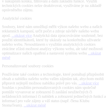
v nákupním košíku, filtrování a další základní funkce. Využití
technických cookies nelze deaktivovat, využíváme je na základě
oprávněného zájmu.
Analytické cookies
Soubory, které nám umožňují měřit výkon našeho webu a našich
reklamních kampaní, určit počet a zdroje návštěv našeho webu
apod.
...ukázat více
Analytická data zpracováváme souhrnně, bez
použití identifikátorů, které by ukázaly na konkrétního uživatele
našeho webu. Nesouhlasem s využitím analytických cookies
ztrácíme zčásti možnost analýzy výkonu webu, ale také možnosti
optimalizace našich opatření a nastavení systému webu
...ukázat
méně
Personalizované soubory cookies
Používáme také cookies a technologie, které pomáhají přizpůsobit
obsah a nabídku našeho webu vašim zájmům tak, abychom mohli
připravit nejlepší možnou nabídku právě pro vás.
...ukázat více
Souhlas s použitím personalizovaných cookies nám společně
pomůže vyvarovat se zobrazení či zasílání neužitečných či
nežádoucích informací či nabídek a zobrazení jedinečných funkcí a
informací pro vaše zájmy a váš status (např. člena Klubu
StomaTeam).
...ukázat méně