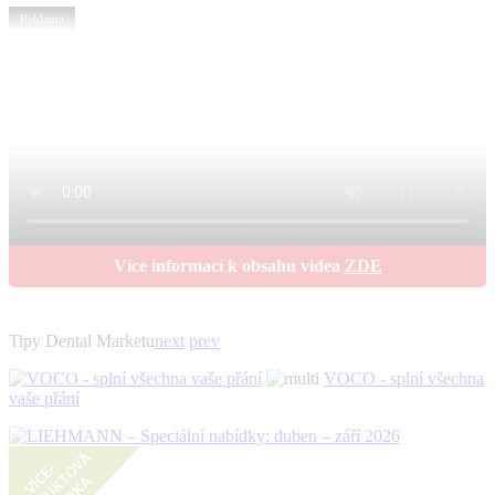
Reklama
Více informací k obsahu videa
ZDE
Tipy Dental Marketu
next
prev
VOCO - splní všechna
vaše přání