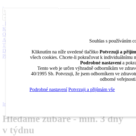
Inzerce
Moje inzeráty
Pro inzerenty
Upozornění na nové pozice
Kariérní poradenství
Jak portál funguje
Nabídka služeb inzerentům
O nás
DENTAL MARKET
DENTAL CHOICE
DENTÁLNÍ
AKADEMIE
DENTAL BAZAR
DENTAL JOBS
STOMATEAM
Souhlas s používáním c
TV
DentalJobs.cz
menu
search
Kliknutím na níže uvedené tlačítko
Potvrzuji a přij
Přihlásit
všech cookies. Chcete-li pokračovat k individuálnímu na
Podrobné nastavení
a pokra
Inzerce
Tento web je určen výhradně odborníkům ve zdravo
Moje inzeráty
40/1995 Sb. Potvrzuji, že jsem odborníkem ve zdravotn
Pro inzerenty
odborné veřejnosti
Upozornění na nové pozice
Kariérní poradenství
Podrobné nastavení
Potvrzuji a přijímám vše
Inzerce
Hledáme zubaře - min. 3 dny v týdnu
Hledáme zubaře - min. 3 dny
v týdnu