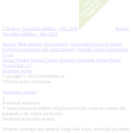
Kulzer:
Speciální nabídka – léto 2026
Inzerce
Moje inzeráty
Pro inzerenty
Upozornění na nové pozice
Kariérní poradenství
Jak portál funguje
Nabídka služeb inzerentům
O nás
Dental Market
Dental Choice
Dentální Akademie
Dental Bazar
StomaTeam TV
facebook
twitter
Copyright © 2024 DentalJobs.cz
Všechna práva vyhrazena
Nastavení cookies
×
Podrobné nastavení
V tomto nastavení můžete přizpůsobit využití souborů cookies dle
kategorií a dle vašich preferencí.
Nezbytná technická cookies
Soubory nezbytné pro správné fungování webu, uchování produktu