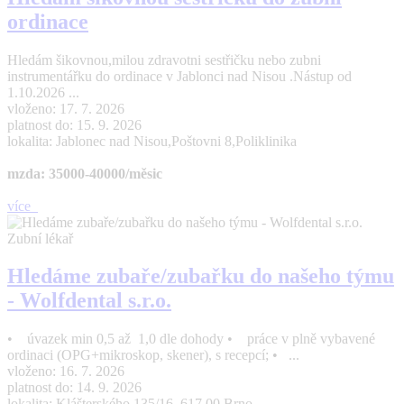
ordinace
Hledám šikovnou,milou zdravotni sestřičku nebo zubni
instrumentářku do ordinace v Jablonci nad Nisou .Nástup od
1.10.2026 ...
vloženo: 17. 7. 2026
platnost do: 15. 9. 2026
lokalita: Jablonec nad Nisou,Poštovni 8,Poliklinika
mzda: 35000-40000/měsic
více
Zubní lékař
Hledáme zubaře/zubařku do našeho týmu
- Wolfdental s.r.o.
• úvazek min 0,5 až 1,0 dle dohody • práce v plně vybavené
ordinaci (OPG+mikroskop, skener), s recepcí; • ...
vloženo: 16. 7. 2026
platnost do: 14. 9. 2026
lokalita: Klášterského 135/16, 617 00 Brno