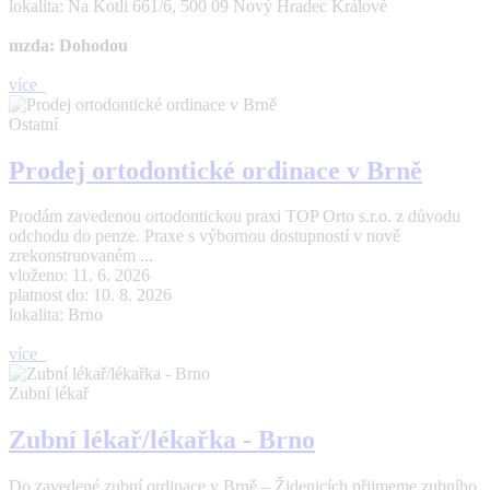
lokalita: Na Kotli 661/6, 500 09 Nový Hradec Králové
mzda: Dohodou
více
Ostatní
Prodej ortodontické ordinace v Brně
Prodám zavedenou ortodontickou praxi TOP Orto s.r.o. z důvodu
odchodu do penze. Praxe s výbornou dostupností v nově
zrekonstruovaném ...
vloženo: 11. 6. 2026
platnost do: 10. 8. 2026
lokalita: Brno
více
Zubní lékař
Zubní lékař/lékařka - Brno
Do zavedené zubní ordinace v Brně – Židenicích přijmeme zubního