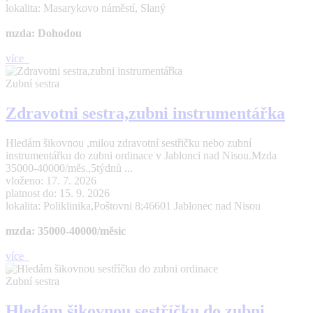
lokalita: Masarykovo náměstí, Slaný
mzda: Dohodou
více
Zubní sestra
Zdravotni sestra,zubni instrumentářka
Hledám šikovnou ,milou zdravotní sestřičku nebo zubní
instrumentářku do zubni ordinace v Jablonci nad Nisou.Mzda
35000-40000/měs.,5týdnů ...
vloženo: 17. 7. 2026
platnost do: 15. 9. 2026
lokalita: Poliklinika,Poštovni 8;46601 Jablonec nad Nisou
mzda: 35000-40000/měsic
více
Zubní sestra
Hledám šikovnou sestříčku do zubni