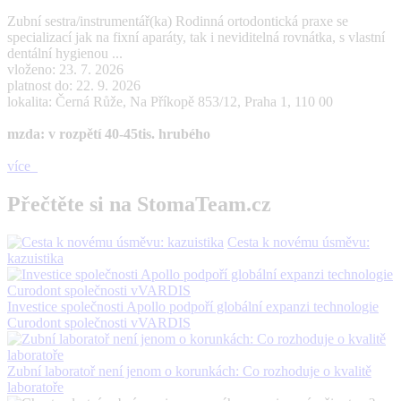
Zubní sestra/instrumentář(ka) Rodinná ortodontická praxe se
specializací jak na fixní aparáty, tak i neviditelná rovnátka, s vlastní
dentální hygienou ...
vloženo: 23. 7. 2026
platnost do: 22. 9. 2026
lokalita: Černá Růže, Na Příkopě 853/12, Praha 1, 110 00
mzda: v rozpětí 40-45tis. hrubého
více
Přečtěte si na StomaTeam.cz
Cesta k novému úsměvu:
kazuistika
Investice společnosti Apollo podpoří globální expanzi technologie
Curodont společnosti vVARDIS
Zubní laboratoř není jenom o korunkách: Co rozhoduje o kvalitě
laboratoře