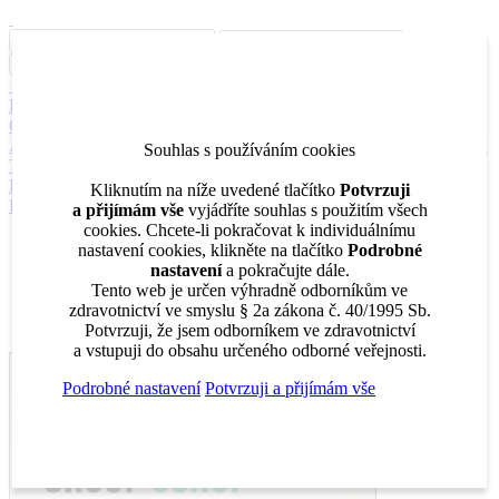
Inzerce
Moje inzeráty
Pro inzerenty
Upozornění na nové pozice
Kariérní poradenství
Jak portál funguje
Nabídka služeb inzerentům
O nás
DENTAL MARKET
DENTAL CHOICE
DENTÁLNÍ
AKADEMIE
DENTAL BAZAR
DENTAL JOBS
STOMATEAM
Souhlas s používáním cookies
TV
DentalJobs.cz
menu
search
Kliknutím na níže uvedené tlačítko
Potvrzuji
Přihlásit
a přijímám vše
vyjádříte souhlas s použitím všech
cookies. Chcete-li pokračovat k individuálnímu
Inzerce
nastavení cookies, klikněte na tlačítko
Podrobné
Moje inzeráty
nastavení
a pokračujte dále.
Pro inzerenty
Tento web je určen výhradně odborníkům ve
Upozornění na nové pozice
zdravotnictví ve smyslu § 2a zákona č. 40/1995 Sb.
Kariérní poradenství
Potvrzuji, že jsem odborníkem ve zdravotnictví
a vstupuji do obsahu určeného odborné veřejnosti.
Podrobné nastavení
Potvrzuji a přijímám vše