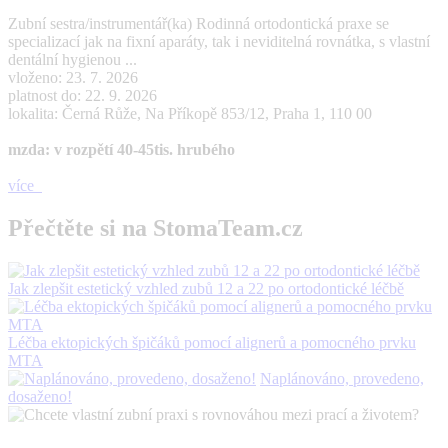
Zubní sestra/instrumentář(ka) Rodinná ortodontická praxe se
specializací jak na fixní aparáty, tak i neviditelná rovnátka, s vlastní
dentální hygienou ...
vloženo: 23. 7. 2026
platnost do: 22. 9. 2026
lokalita: Černá Růže, Na Příkopě 853/12, Praha 1, 110 00
mzda: v rozpětí 40-45tis. hrubého
více
Přečtěte si na StomaTeam.cz
Jak zlepšit estetický vzhled zubů 12 a 22 po ortodontické léčbě
Léčba ektopických špičáků pomocí alignerů a pomocného prvku
MTA
Naplánováno, provedeno,
dosaženo!