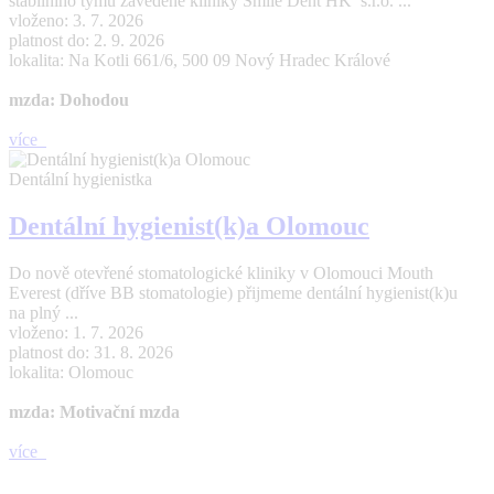
stabilního týmu zavedené kliniky Smile Dent HK s.r.o. ...
vloženo: 3. 7. 2026
platnost do: 2. 9. 2026
lokalita: Na Kotli 661/6, 500 09 Nový Hradec Králové
mzda: Dohodou
více
Dentální hygienistka
Dentální hygienist(k)a Olomouc
Do nově otevřené stomatologické kliniky v Olomouci Mouth
Everest (dříve BB stomatologie) přijmeme dentální hygienist(k)u
na plný ...
vloženo: 1. 7. 2026
platnost do: 31. 8. 2026
lokalita: Olomouc
mzda: Motivační mzda
více