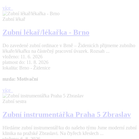
více
Zubní lékař
Zubní lékař/lékařka - Brno
Do zavedené zubní ordinace v Brně – Židenicích přijmeme zubního
lékaře/lékařku na částečný pracovní úvazek. Rozsah ...
vloženo: 11. 6. 2026
platnost do: 11. 8. 2026
lokalita: Brno - Židenice
mzda: Motivační
více
Zubní sestra
Zubní instrumentářka Praha 5 Zbraslav
Hledáme zubní instrumentář/ku do našeho týmu Jsme moderní zubní
klinika na pražské Zbraslavi. Na čtyřech křeslech ...
vloženo: 6. 8. 2026