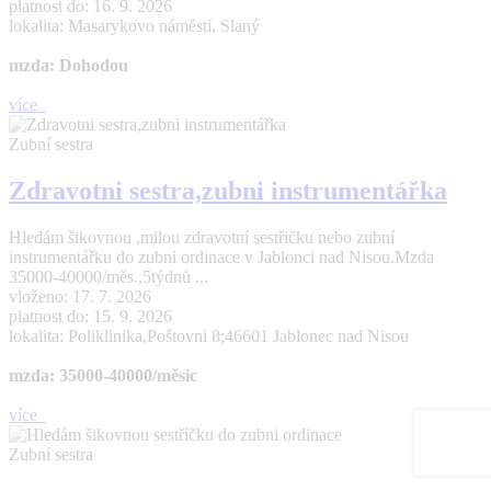
platnost do: 16. 9. 2026
lokalita: Masarykovo náměstí, Slaný
mzda: Dohodou
více
Zubní sestra
Zdravotni sestra,zubni instrumentářka
Hledám šikovnou ,milou zdravotní sestřičku nebo zubní
instrumentářku do zubni ordinace v Jablonci nad Nisou.Mzda
35000-40000/měs.,5týdnů ...
vloženo: 17. 7. 2026
platnost do: 15. 9. 2026
lokalita: Poliklinika,Poštovni 8;46601 Jablonec nad Nisou
mzda: 35000-40000/měsic
více
Zubní sestra