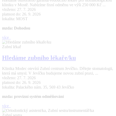
Hledáme odborného garanta/vedoucího lékaře pro stomatologickou
kliniku v Mostě. Nabízíme fixní odměnu ve výši 250 000 Kč ...
vloženo: 27. 7. 2026
platnost do: 26. 9. 2026
lokalita: MOST
mzda: Dohodou
více
Zubní lékař
Hledáme zubního lékaře/ku
Klinika Modec otevírá Zubní centrum Jevíčko. Dělejte stomatologii,
která má smysl. V Jevíčku budujeme novou zubní praxi, ...
vloženo: 27. 7. 2026
platnost do: 26. 9. 2026
lokalita: Palackého nám. 35, 569 43 Jevíčko
mzda: provizní systém odměňování
více
Zubní sestra