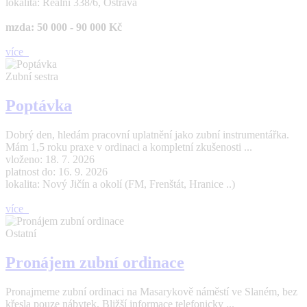
lokalita: Reální 338/6, Ostrava
mzda: 50 000 - 90 000 Kč
více
Zubní sestra
Poptávka
Dobrý den, hledám pracovní uplatnění jako zubní instrumentářka.
Mám 1,5 roku praxe v ordinaci a kompletní zkušenosti ...
vloženo: 18. 7. 2026
platnost do: 16. 9. 2026
lokalita: Nový Jičín a okolí (FM, Frenštát, Hranice ..)
více
Ostatní
Pronájem zubní ordinace
Pronajmeme zubní ordinaci na Masarykově náměstí ve Slaném, bez
křesla pouze nábytek. Bližší informace telefonicky ...