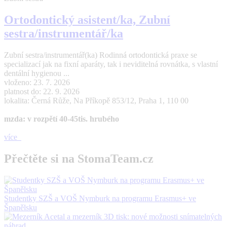
Ortodontický asistent/ka, Zubní
sestra/instrumentář/ka
Zubní sestra/instrumentář(ka) Rodinná ortodontická praxe se
specializací jak na fixní aparáty, tak i neviditelná rovnátka, s vlastní
dentální hygienou ...
vloženo: 23. 7. 2026
platnost do: 22. 9. 2026
lokalita: Černá Růže, Na Příkopě 853/12, Praha 1, 110 00
mzda: v rozpětí 40-45tis. hrubého
více
Přečtěte si na StomaTeam.cz
Studentky SZŠ a VOŠ Nymburk na programu Erasmus+ ve
Španělsku