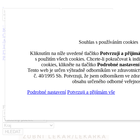
Inzerce
Moje inzeráty
Pro inzerenty
Upozornění na nové pozice
Kariérní poradenství
Jak portál funguje
Nabídka služeb inzerentům
O nás
DENTAL MARKET
DENTAL CHOICE
DENTÁLNÍ
AKADEMIE
DENTAL BAZAR
DENTAL JOBS
STOMATEAM
Souhlas s používáním cookies
TV
DentalJobs.cz
menu
search
Kliknutím na níže uvedené tlačítko
Potvrzuji a přijí
Přihlásit
s použitím všech cookies. Chcete-li pokračovat k ind
cookies, klikněte na tlačítko
Podrobné nastavení
Inzerce
Tento web je určen výhradně odborníkům ve zdravotnict
Moje inzeráty
č. 40/1995 Sb. Potvrzuji, že jsem odborníkem ve zdrav
Pro inzerenty
obsahu určeného odborné veřejnos
Upozornění na nové pozice
Kariérní poradenství
Podrobné nastavení
Potvrzuji a přijímám vše
Filtrovat