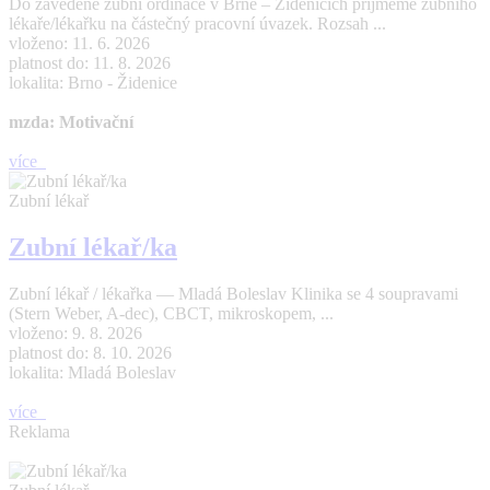
Do zavedené zubní ordinace v Brně – Židenicích přijmeme zubního
lékaře/lékařku na částečný pracovní úvazek. Rozsah ...
vloženo: 11. 6. 2026
platnost do: 11. 8. 2026
lokalita: Brno - Židenice
mzda: Motivační
více
Zubní lékař
Zubní lékař/ka
Zubní lékař / lékařka — Mladá Boleslav Klinika se 4 soupravami
(Stern Weber, A-dec), CBCT, mikroskopem, ...
vloženo: 9. 8. 2026
platnost do: 8. 10. 2026
lokalita: Mladá Boleslav
více
Reklama