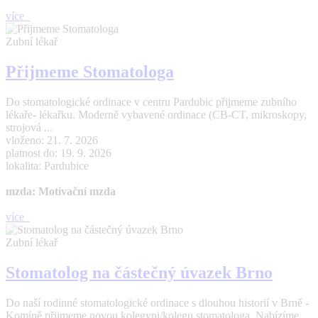
více
Zubní lékař
Přijmeme Stomatologa
Do stomatologické ordinace v centru Pardubic přijmeme zubního
lékaře- lékařku. Moderně vybavené ordinace (CB-CT, mikroskopy,
strojová ...
vloženo: 21. 7. 2026
platnost do: 19. 9. 2026
lokalita: Pardubice
mzda: Motivační mzda
více
Zubní lékař
Stomatolog na částečný úvazek Brno
Do naší rodinné stomatologické ordinace s dlouhou historií v Brně -
Komíně přijmeme novou kolegyni/kolegu stomatologa. Nabízíme