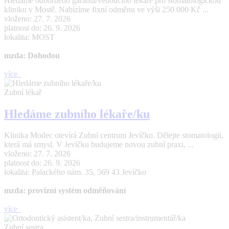
Hledáme odborného garanta/vedoucího lékaře pro stomatologickou
kliniku v Mostě. Nabízíme fixní odměnu ve výši 250 000 Kč ...
vloženo: 27. 7. 2026
platnost do: 26. 9. 2026
lokalita: MOST
mzda: Dohodou
více
Zubní lékař
Hledáme zubního lékaře/ku
Klinika Modec otevírá Zubní centrum Jevíčko. Dělejte stomatologii,
která má smysl. V Jevíčku budujeme novou zubní praxi, ...
vloženo: 27. 7. 2026
platnost do: 26. 9. 2026
lokalita: Palackého nám. 35, 569 43 Jevíčko
mzda: provizní systém odměňování
více
Zubní sestra