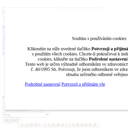
Inzerce
Moje inzeráty
Pro inzerenty
Upozornění na nové pozice
Kariérní poradenství
Jak portál funguje
Nabídka služeb inzerentům
O nás
DENTAL MARKET
DENTAL CHOICE
DENTÁLNÍ
AKADEMIE
DENTAL BAZAR
DENTAL JOBS
STOMATEAM
Souhlas s používáním cookies
TV
DentalJobs.cz
menu
search
Kliknutím na níže uvedené tlačítko
Potvrzuji a přijí
Přihlásit
s použitím všech cookies. Chcete-li pokračovat k ind
cookies, klikněte na tlačítko
Podrobné nastavení
Inzerce
Tento web je určen výhradně odborníkům ve zdravotnict
Moje inzeráty
č. 40/1995 Sb. Potvrzuji, že jsem odborníkem ve zdrav
Pro inzerenty
obsahu určeného odborné veřejnos
Upozornění na nové pozice
Kariérní poradenství
Podrobné nastavení
Potvrzuji a přijímám vše
Filtrovat