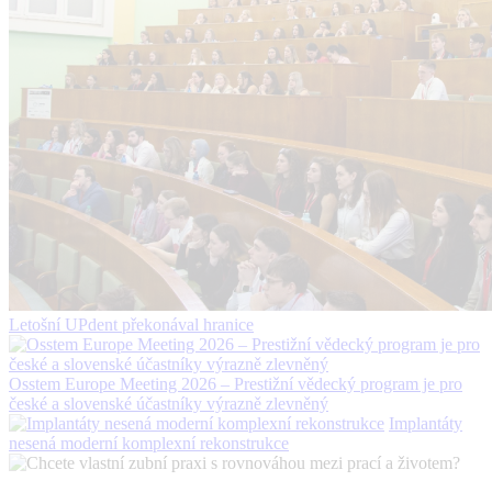
Letošní UPdent překonával hranice
Osstem Europe Meeting 2026 – Prestižní vědecký program je pro
české a slovenské účastníky výrazně zlevněný
Implantáty
nesená moderní komplexní rekonstrukce