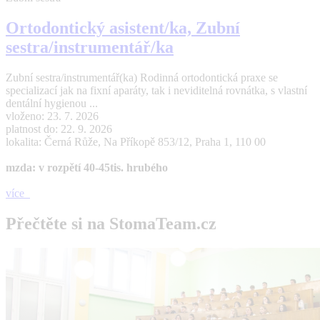
Ortodontický asistent/ka, Zubní
sestra/instrumentář/ka
Zubní sestra/instrumentář(ka) Rodinná ortodontická praxe se
specializací jak na fixní aparáty, tak i neviditelná rovnátka, s vlastní
dentální hygienou ...
vloženo: 23. 7. 2026
platnost do: 22. 9. 2026
lokalita: Černá Růže, Na Příkopě 853/12, Praha 1, 110 00
mzda: v rozpětí 40-45tis. hrubého
více
Přečtěte si na StomaTeam.cz