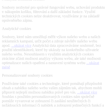
Soubory nezbytné pro správné fungování webu, uchování produktu
v nákupním košíku, filtrování a další základní funkce. Využití
technických cookies nelze deaktivovat, využíváme je na základě
oprávněného zájmu.
Analytické cookies
Soubory, které nám umožňují měřit výkon našeho webu a našich
reklamních kampaní, určit počet a zdroje návštěv našeho webu
apod.
...ukázat více
Analytická data zpracováváme souhrnně, bez
použití identifikátorů, které by ukázaly na konkrétního uživatele
Kerr – Vstupte do nové éry Zendodoncie
našeho webu. Nesouhlasem s využitím analytických cookies
ztrácíme zčásti možnost analýzy výkonu webu, ale také možnosti
optimalizace našich opatření a nastavení systému webu
...ukázat
méně
Personalizované soubory cookies
Používáme také cookies a technologie, které pomáhají přizpůsobit
obsah a nabídku našeho webu vašim zájmům tak, abychom mohli
připravit nejlepší možnou nabídku právě pro vás.
...ukázat více
Souhlas s použitím personalizovaných cookies nám společně
pomůže vyvarovat se zobrazení či zasílání neužitečných či
nežádoucích informací či nabídek a zobrazení jedinečných funkcí a