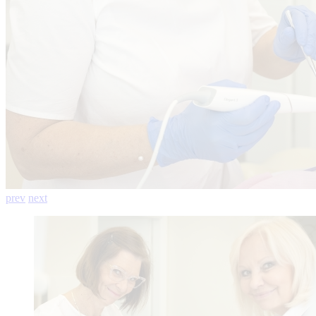
prev
next