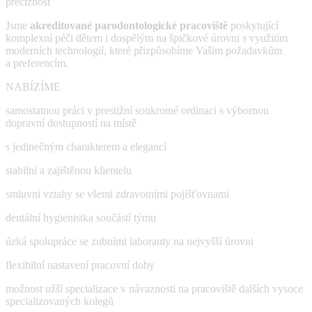
preciznost
Jsme
akreditované parodontologické pracoviště
poskytující
komplexní péči dětem i dospělým na špičkové úrovni s využitím
moderních technologií, které přizpůsobíme Vašim požadavkům
a preferencím.
NABÍZÍME
samostatnou práci v prestižní soukromé ordinaci s výbornou
dopravní dostupností na místě
s jedinečným charakterem a elegancí
stabilní a zajištěnou klientelu
smluvní vztahy se všemi zdravotními pojišťovnami
dentální hygienistka součástí týmu
úzká spolupráce se zubními laboranty na nejvyšší úrovni
flexibilní nastavení pracovní doby
možnost užší specializace v návaznosti na pracoviště dalších vysoce
specializovaných kolegů