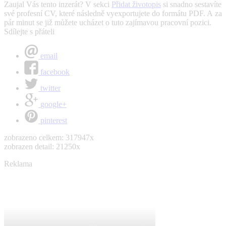
Zaujal Vás tento inzerát? V sekci
Přidat životopis
si snadno sestavíte
své profesní CV, které následně vyexportujete do formátu PDF. A za
pár minut se již můžete ucházet o tuto zajímavou pracovní pozici.
Sdílejte s přáteli
email
facebook
twitter
google+
pinterest
zobrazeno celkem: 317947x
zobrazen detail: 21250x
Reklama