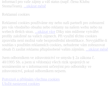
informací pro vaše zájmy a váš status (např. člena Klubu
StomaTeam).
...ukázat méně
Reklamní cookies
Reklamní cookies používáme my nebo naši partneři pro zobrazení
pro vás vhodného obsahu nebo reklamy na našem webu nebo na
webech třetích stran.
...ukázat více
Díky nim můžeme vytvářet
profily založené na vašich zájmech. Při využití těchto cookies
zpravidla není možná vaše bezprostřední identifikace. Nevyjádříte-li
souhlas s použitím reklamních cookies, nebudeme vám zobrazovat
obsah či zasílat reklamu přizpůsobené vašim zájmům.
...ukázat méně
SDI – Speciální nabídka
Jsem odborníkem ve zdravotnictví ve smyslu § 2a zákona č.
40/1995 Sb. a jsem si vědom(a) všech rizik spojených se
seznámením se s informacemi určenými pro odborníky ve
zdravotnictví, pokud odborníkem nejsem.
Potvrzuji a přijímám všechna cookies
Uložit nastavení cookies