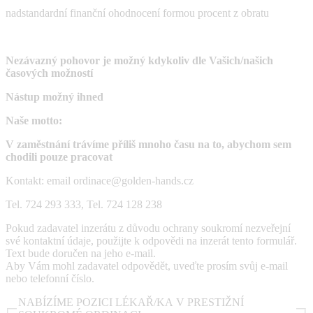
nadstandardní finanční ohodnocení formou procent z obratu
Nezávazný pohovor je možný kdykoliv dle Vašich/našich
časových možností
Nástup možný ihned
Naše motto:
V zaměstnání trávíme příliš mnoho času na to, abychom sem
chodili pouze pracovat
Kontakt: email ordinace@golden-hands.cz
Tel. 724 293 333, Tel. 724 128 238
Pokud zadavatel inzerátu z důvodu ochrany soukromí nezveřejní
své kontaktní údaje, použijte k odpovědi na inzerát tento formulář.
Text bude doručen na jeho e-mail.
Aby Vám mohl zadavatel odpovědět, uveďte prosím svůj e-mail
nebo telefonní číslo.
NABÍZÍME POZICI LÉKAŘ/KA V PRESTIŽNÍ