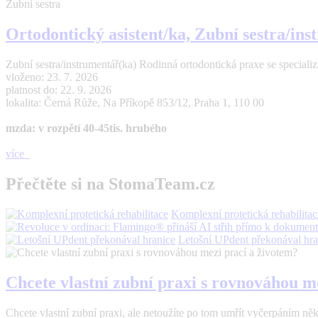
Zubní sestra
Ortodontický asistent/ka, Zubní sestra/in
Zubní sestra/instrumentář(ka) Rodinná ortodontická praxe se specializací
vloženo: 23. 7. 2026
platnost do: 22. 9. 2026
lokalita: Černá Růže, Na Příkopě 853/12, Praha 1, 110 00
mzda: v rozpětí 40-45tis. hrubého
více
Přečtěte si na StomaTeam.cz
Komplexní protetická rehabilitac
Letošní UPdent překonával hra
Chcete vlastní zubní praxi s rovnováhou m
Chcete vlastní zubní praxi, ale netoužíte po tom umřít vyčerpáním n