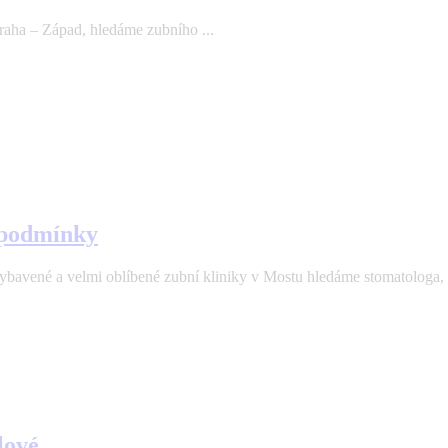
aha – Západ, hledáme zubního ...
 podmínky
velmi oblíbené zubní kliniky v Mostu hledáme stomatologa, kte
lové