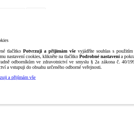
iérní poradenství
Jak portál funguje
Nabídka služeb inzerentům
O nás
TV
okies
né tlačítko
Potvrzuji a přijímám vše
vyjádříte souhlas s použitím
mu nastavení cookies, klikněte na tlačítko
Podrobné nastavení
a pokra
adně odborníkům ve zdravotnictví ve smyslu § 2a zákona č. 40/199
tví a vstupuji do obsahu určeného odborné veřejnosti.
zuji a přijímám vše