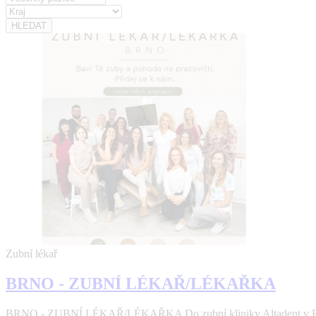
Zubní lékař
BRNO - ZUBNÍ LÉKAŘ/LÉKAŘKA
BRNO - ZUBNÍ LÉKAŘ/LÉKAŘKA Do zubní kliniky Altadent v Brně 