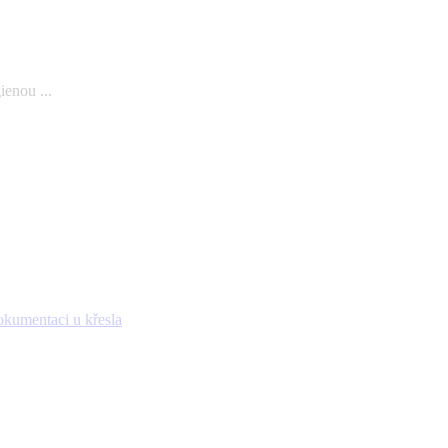
ienou ...
okumentaci u křesla