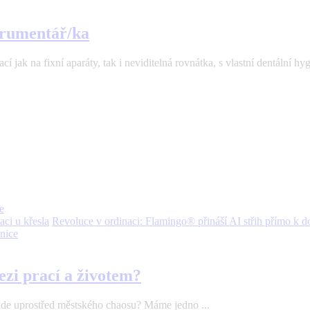
strumentář/ka
 jak na fixní aparáty, tak i neviditelná rovnátka, s vlastní dentální hyg
e
Revoluce v ordinaci: Flamingo® přináší AI střih přímo k d
nice
ezi prací a životem?
ěkde uprostřed městského chaosu? Máme jedno ...