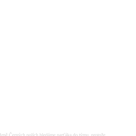
Černých polích hledáme parťáka do týmu, protože ...