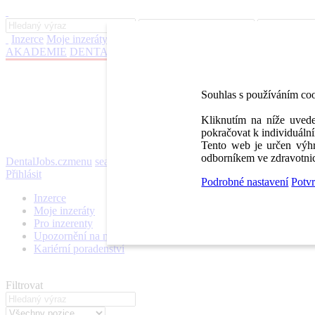
Inzerce
Moje inzeráty
Pro inzerenty
Upozornění na nové pozice
Kar
AKADEMIE
DENTAL BAZAR
DENTAL JOBS
STOMATEAM 
Souhlas s používáním co
Kliknutím na níže uvede
pokračovat k individuální
Tento web je určen výhr
odborníkem ve zdravotnic
DentalJobs.cz
menu
search
Přihlásit
Podrobné nastavení
Potvr
Inzerce
Moje inzeráty
Pro inzerenty
Upozornění na nové pozice
Kariérní poradenství
Filtrovat