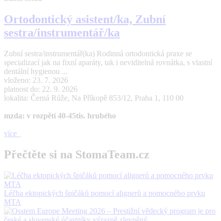
Ortodontický asistent/ka, Zubní
sestra/instrumentář/ka
Zubní sestra/instrumentář(ka) Rodinná ortodontická praxe se
specializací jak na fixní aparáty, tak i neviditelná rovnátka, s vlastní
dentální hygienou ...
vloženo: 23. 7. 2026
platnost do: 22. 9. 2026
lokalita: Černá Růže, Na Příkopě 853/12, Praha 1, 110 00
mzda: v rozpětí 40-45tis. hrubého
více
Přečtěte si na StomaTeam.cz
Léčba ektopických špičáků pomocí alignerů a pomocného prvku
MTA