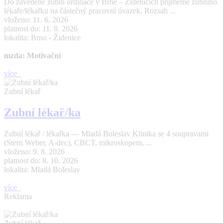
Do zavedené zubní ordinace v Brně – Židenicích přijmeme zubního
lékaře/lékařku na částečný pracovní úvazek. Rozsah ...
vloženo: 11. 6. 2026
platnost do: 11. 8. 2026
lokalita: Brno - Židenice
mzda: Motivační
více
Zubní lékař
Zubní lékař/ka
Zubní lékař / lékařka — Mladá Boleslav Klinika se 4 soupravami
(Stern Weber, A-dec), CBCT, mikroskopem, ...
vloženo: 9. 8. 2026
platnost do: 8. 10. 2026
lokalita: Mladá Boleslav
více
Reklama