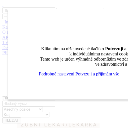
Inzerce
Moje inzeráty
Pro inzerenty
Upozornění na nové pozice
Kariérní poradenství
Jak portál funguje
Nabídka služeb inzerentům
O nás
DENTAL MARKET
DENTAL CHOICE
DENTÁLNÍ
AKADEMIE
DENTAL BAZAR
DENTAL JOBS
STOMATEAM
TV
DentalJobs.cz
menu
search
Kliknutím na níže uvedené tlačítko
Potvrzuji a
Přihlásit
k individuálnímu nastavení cooki
Tento web je určen výhradně odborníkům ve zdra
Inzerce
ve zdravotnictví 
Moje inzeráty
Pro inzerenty
Podrobné nastavení
Potvrzuji a přijímám vše
Upozornění na nové pozice
Kariérní poradenství
Filtrovat