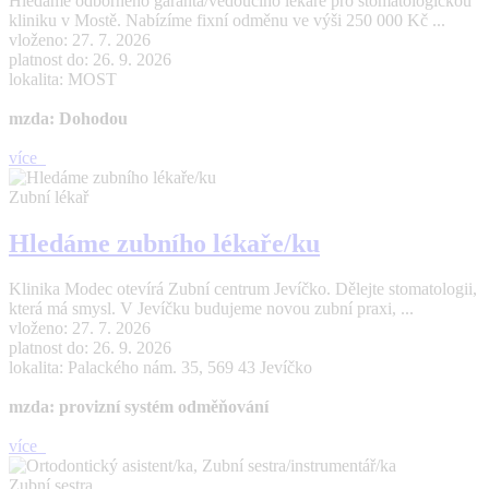
Hledáme odborného garanta/vedoucího lékaře pro stomatologickou
kliniku v Mostě. Nabízíme fixní odměnu ve výši 250 000 Kč ...
vloženo: 27. 7. 2026
platnost do: 26. 9. 2026
lokalita: MOST
mzda: Dohodou
více
Zubní lékař
Hledáme zubního lékaře/ku
Klinika Modec otevírá Zubní centrum Jevíčko. Dělejte stomatologii,
která má smysl. V Jevíčku budujeme novou zubní praxi, ...
vloženo: 27. 7. 2026
platnost do: 26. 9. 2026
lokalita: Palackého nám. 35, 569 43 Jevíčko
mzda: provizní systém odměňování
více
Zubní sestra