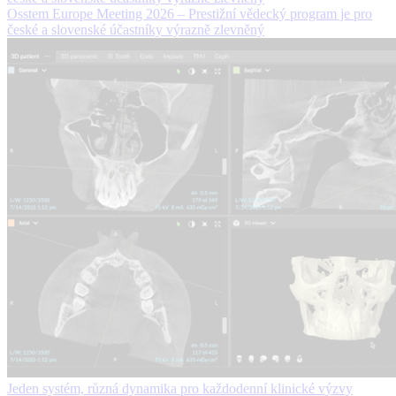
Osstem Europe Meeting 2026 – Prestižní vědecký program je pro
české a slovenské účastníky výrazně zlevněný
Jeden systém, různá dynamika pro každodenní klinické výzvy