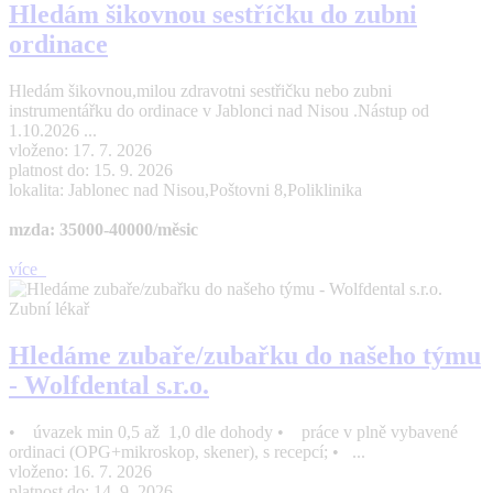
Hledám šikovnou sestříčku do zubni
ordinace
Hledám šikovnou,milou zdravotni sestřičku nebo zubni
instrumentářku do ordinace v Jablonci nad Nisou .Nástup od
1.10.2026 ...
vloženo: 17. 7. 2026
platnost do: 15. 9. 2026
lokalita: Jablonec nad Nisou,Poštovni 8,Poliklinika
mzda: 35000-40000/měsic
více
Zubní lékař
Hledáme zubaře/zubařku do našeho týmu
- Wolfdental s.r.o.
• úvazek min 0,5 až 1,0 dle dohody • práce v plně vybavené
ordinaci (OPG+mikroskop, skener), s recepcí; • ...
vloženo: 16. 7. 2026
platnost do: 14. 9. 2026