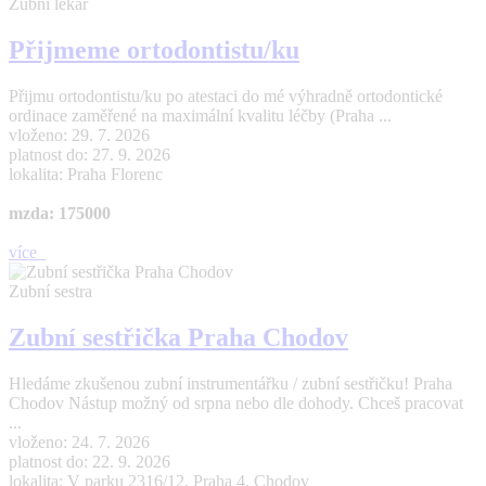
Zubní lékař
Přijmeme ortodontistu/ku
Přijmu ortodontistu/ku po atestaci do mé výhradně ortodontické
ordinace zaměřené na maximální kvalitu léčby (Praha ...
vloženo: 29. 7. 2026
platnost do: 27. 9. 2026
lokalita: Praha Florenc
mzda: 175000
více
Zubní sestra
Zubní sestřička Praha Chodov
Hledáme zkušenou zubní instrumentářku / zubní sestřičku! Praha
Chodov Nástup možný od srpna nebo dle dohody. Chceš pracovat
...
vloženo: 24. 7. 2026
platnost do: 22. 9. 2026
lokalita: V parku 2316/12, Praha 4. Chodov