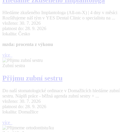
Hledáme zkušeného Implantologa
Hledáme zkušeného Implantologa (All-on-X) | 4 dny v měsíci
Rozšiřujeme náš tým v YES Dental Clinic o specialistu na ...
vloženo: 30. 7. 2026
platnost do: 28. 9. 2026
lokalita: Česko
mzda: procenta z výkonu
více
Zubní sestra
Přijmu zubní sestru
Do naší stomatologické ordinace v Domažlicích hledáme zubní
sestru. Náplň práce - běžná agenda zubní sestry + ...
vloženo: 30. 7. 2026
platnost do: 28. 9. 2026
lokalita: Domažlice
více