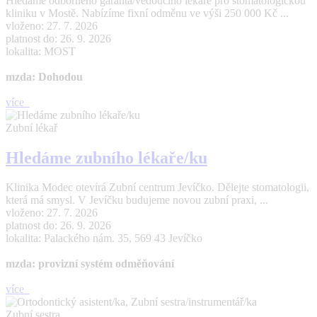
Hledáme odborného garanta/vedoucího lékaře pro stomatologickou
kliniku v Mostě. Nabízíme fixní odměnu ve výši 250 000 Kč ...
vloženo: 27. 7. 2026
platnost do: 26. 9. 2026
lokalita: MOST
mzda: Dohodou
více
Zubní lékař
Hledáme zubního lékaře/ku
Klinika Modec otevírá Zubní centrum Jevíčko. Dělejte stomatologii,
která má smysl. V Jevíčku budujeme novou zubní praxi, ...
vloženo: 27. 7. 2026
platnost do: 26. 9. 2026
lokalita: Palackého nám. 35, 569 43 Jevíčko
mzda: provizní systém odměňování
více
Zubní sestra