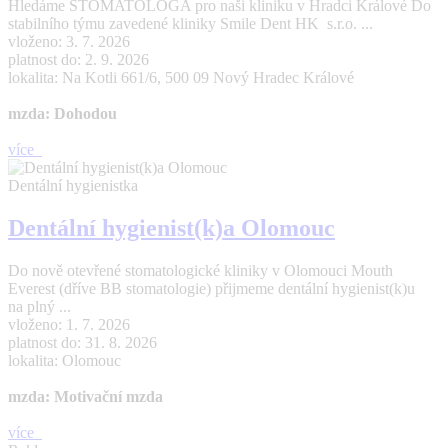
Hledáme STOMATOLOGA pro naši kliniku v Hradci Králové Do
stabilního týmu zavedené kliniky Smile Dent HK s.r.o. ...
vloženo: 3. 7. 2026
platnost do: 2. 9. 2026
lokalita: Na Kotli 661/6, 500 09 Nový Hradec Králové
mzda: Dohodou
více
Dentální hygienistka
Dentální hygienist(k)a Olomouc
Do nově otevřené stomatologické kliniky v Olomouci Mouth
Everest (dříve BB stomatologie) přijmeme dentální hygienist(k)u
na plný ...
vloženo: 1. 7. 2026
platnost do: 31. 8. 2026
lokalita: Olomouc
mzda: Motivační mzda
více