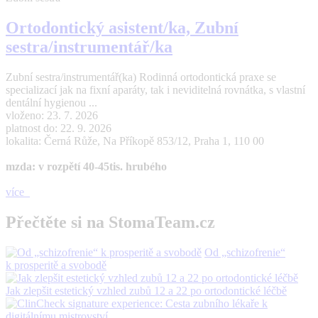
Ortodontický asistent/ka, Zubní
sestra/instrumentář/ka
Zubní sestra/instrumentář(ka) Rodinná ortodontická praxe se
specializací jak na fixní aparáty, tak i neviditelná rovnátka, s vlastní
dentální hygienou ...
vloženo: 23. 7. 2026
platnost do: 22. 9. 2026
lokalita: Černá Růže, Na Příkopě 853/12, Praha 1, 110 00
mzda: v rozpětí 40-45tis. hrubého
více
Přečtěte si na StomaTeam.cz
Od „schizofrenie“
k prosperitě a svobodě
Jak zlepšit estetický vzhled zubů 12 a 22 po ortodontické léčbě