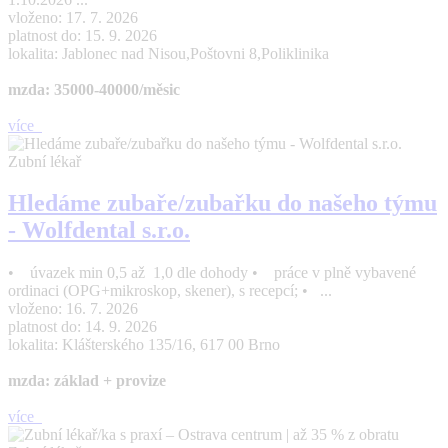
vloženo: 17. 7. 2026
platnost do: 15. 9. 2026
lokalita: Jablonec nad Nisou,Poštovni 8,Poliklinika
mzda: 35000-40000/měsic
více
Zubní lékař
Hledáme zubaře/zubařku do našeho týmu
- Wolfdental s.r.o.
• úvazek min 0,5 až 1,0 dle dohody • práce v plně vybavené
ordinaci (OPG+mikroskop, skener), s recepcí; • ...
vloženo: 16. 7. 2026
platnost do: 14. 9. 2026
lokalita: Klášterského 135/16, 617 00 Brno
mzda: základ + provize
více