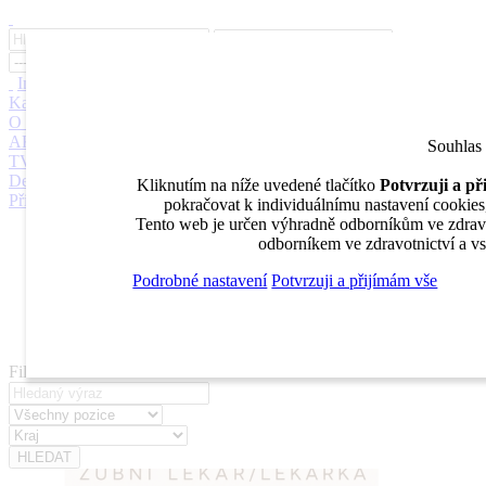
Inzerce
Moje inzeráty
Pro inzerenty
Upozornění na nové pozice
Kariérní poradenství
Jak portál funguje
Nabídka služeb inzerentům
O nás
DENTAL MARKET
DENTAL CHOICE
DENTÁLNÍ
AKADEMIE
DENTAL BAZAR
DENTAL JOBS
STOMATEAM
Souhlas
TV
DentalJobs.cz
menu
search
Kliknutím na níže uvedené tlačítko
Potvrzuji a p
Přihlásit
pokračovat k individuálnímu nastavení cookies, 
Tento web je určen výhradně odborníkům ve zdravot
Inzerce
odborníkem ve zdravotnictví a vs
Moje inzeráty
Pro inzerenty
Podrobné nastavení
Potvrzuji a přijímám vše
Upozornění na nové pozice
Kariérní poradenství
Filtrovat