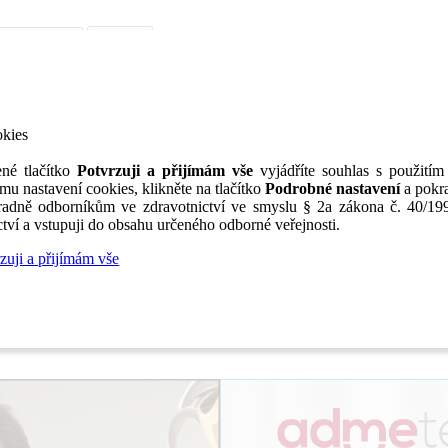
iérní poradenství
Jak portál funguje
Nabídka služeb inzerentům
O nás
TV
okies
né tlačítko
Potvrzuji a přijímám vše
vyjádříte souhlas s použitím
mu nastavení cookies, klikněte na tlačítko
Podrobné nastavení
a pokra
adně odborníkům ve zdravotnictví ve smyslu § 2a zákona č. 40/199
tví a vstupuji do obsahu určeného odborné veřejnosti.
zuji a přijímám vše