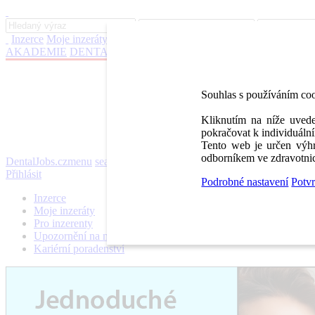
Inzerce
Moje inzeráty
Pro inzerenty
Upozornění na nové pozice
Kar
AKADEMIE
DENTAL BAZAR
DENTAL JOBS
STOMATEAM 
Souhlas s používáním co
Kliknutím na níže uvede
pokračovat k individuální
Tento web je určen výhr
odborníkem ve zdravotnic
DentalJobs.cz
menu
search
Přihlásit
Podrobné nastavení
Potvr
Inzerce
Moje inzeráty
Pro inzerenty
Upozornění na nové pozice
Kariérní poradenství