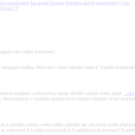
rní poradenství
Jak portál funguje
Nabídka služeb inzerentům
O nás
aTeam TV
gorií a dle vašich preferencí.
kupním košíku, filtrování a další základní funkce. Využití technický
amních kampaní, určit počet a zdroje návštěv našeho webu apod.
...uká
bu. Nesouhlasem s využitím analytických cookies ztrácíme zčásti možno
bsah a nabídku našeho webu vašim zájmům tak, abychom mohli připravi
 zobrazení či zasílání neužitečných či nežádoucích informací či nabíd