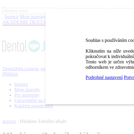
Inzerce
Moje inzeráty
Pro inzerenty
Upozornění na nové pozice
Kar
AKADEMIE
DENTAL BAZAR
DENTAL JOBS
STOMATEAM 
Souhlas s používáním co
Kliknutím na níže uvede
pokračovat k individuální
Tento web je určen výhr
odborníkem ve zdravotnic
DentalJobs.cz
menu
search
Přihlásit
Podrobné nastavení
Potvr
Inzerce
Moje inzeráty
Pro inzerenty
Upozornění na nové pozice
Kariérní poradenství
Inzerce
Hledáme Zubního lékaře