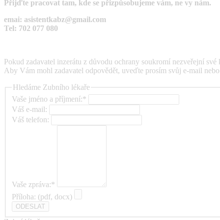
Přijďte pracovat tam, kde se přizpůsobujeme vám, ne vy nám.
emai: asistentkabz@gmail.com
Tel: 702 077 080
Pokud zadavatel inzerátu z důvodu ochrany soukromí nezveřejní své ko
Aby Vám mohl zadavatel odpovědět, uveďte prosím svůj e-mail nebo t
Hledáme Zubního lékaře
Vaše jméno a příjmení:*
Váš e-mail:
Váš telefon:
Vaše zpráva:*
Příloha: (pdf, docx)