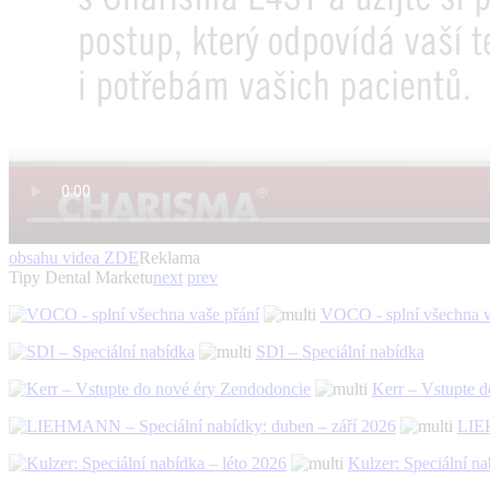
obsahu videa
ZDE
Reklama
Tipy Dental Marketu
next
prev
VOCO - splní všechna v
SDI – Speciální nabídka
Kerr – Vstupte 
LIEH
Kulzer: Speciální na