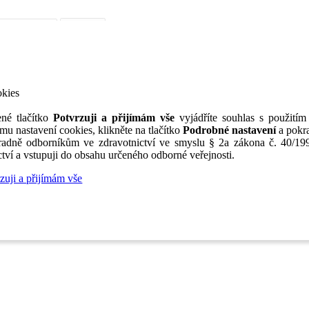
iérní poradenství
Jak portál funguje
Nabídka služeb inzerentům
O nás
TV
okies
né tlačítko
Potvrzuji a přijímám vše
vyjádříte souhlas s použitím
mu nastavení cookies, klikněte na tlačítko
Podrobné nastavení
a pokra
adně odborníkům ve zdravotnictví ve smyslu § 2a zákona č. 40/199
tví a vstupuji do obsahu určeného odborné veřejnosti.
zuji a přijímám vše