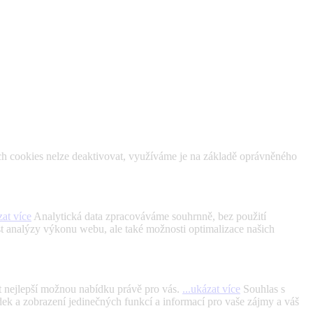
ch cookies nelze deaktivovat, využíváme je na základě oprávněného
zat více
Analytická data zpracováváme souhrnně, bez použití
st analýzy výkonu webu, ale také možnosti optimalizace našich
t nejlepší možnou nabídku právě pro vás.
...ukázat více
Souhlas s
ek a zobrazení jedinečných funkcí a informací pro vaše zájmy a váš