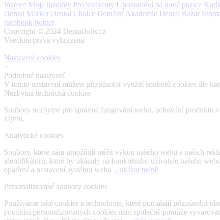
Inzerce
Moje inzeráty
Pro inzerenty
Upozornění na nové pozice
Karié
Dental Market
Dental Choice
Dentální Akademie
Dental Bazar
Stom
facebook
twitter
Copyright © 2024 DentalJobs.cz
Všechna práva vyhrazena
Nastavení cookies
×
Podrobné nastavení
V tomto nastavení můžete přizpůsobit využití souborů cookies dle kate
Nezbytná technická cookies
Soubory nezbytné pro správné fungování webu, uchování produktu v ná
zájmu.
Analytické cookies
Soubory, které nám umožňují měřit výkon našeho webu a našich rekl
identifikátorů, které by ukázaly na konkrétního uživatele našeho we
opatření a nastavení systému webu
...ukázat méně
Personalizované soubory cookies
Používáme také cookies a technologie, které pomáhají přizpůsobit o
použitím personalizovaných cookies nám společně pomůže vyvarovat se