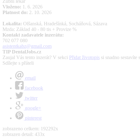
Zubní lékař
Vloženo:
1. 6. 2026
Platnost do:
2. 10. 2026
Lokalita:
Olšanská, Hradešínká, Socháňová, Sázava
Mzda: Základ 40 - 80 tis + Provize %
Kontakt zadavatele inzerátu:
702 077 080
asistentkabz@gmail.com
TIP DentalJobs.cz
Zaujal Vás tento inzerát? V sekci
Přidat životopis
si snadno sestavíte 
Sdílejte s přáteli
email
facebook
twitter
google+
pinterest
zobrazeno celkem: 192292x
zobrazen detail: 433x