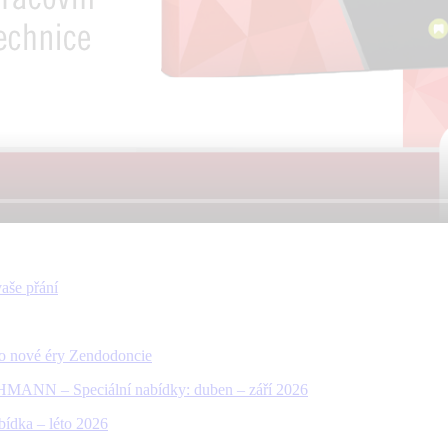
aše přání
do nové éry Zendodoncie
MANN – Speciální nabídky: duben – září 2026
bídka – léto 2026