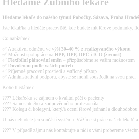
Hledáme Zubního lékaře
Hledáme lékaře do našeho týmu! Pobočky, Sázava, Praha Hrade
Jste lékař/ka a hledáte pracoviště, kde budete mít férové podmínky, fl
Co nabízíme?
✅ Atraktivní odměnu ve výši
30–40 % z realizovaného výkonu
✅ Možnost spolupráce na
HPP, DPP, DPČ i IČO (živnost)
✅
Flexibilní plánování směn
– přizpůsobíme se vašim možnostem
✅
Dovolenou podle vašich potřeb
✅ Příjemné pracovní prostředí a vstřícný přístup
✅ Administrativní podporu, abyste se mohli soustředit na svou práci
Koho hledáme?
???? Lékaře/ku se zájmem o kvalitní péči o pacienty
???? Samostatného a zodpovědného profesionála
???? Kolegu či kolegyni, který/á ocení férové jednání a dlouhodobou 
U nás nebudete jen součástí systému. Vážíme si práce našich lékařů a 
???? V případě zájmu nás kontaktujte a rádi s vámi probereme všechn