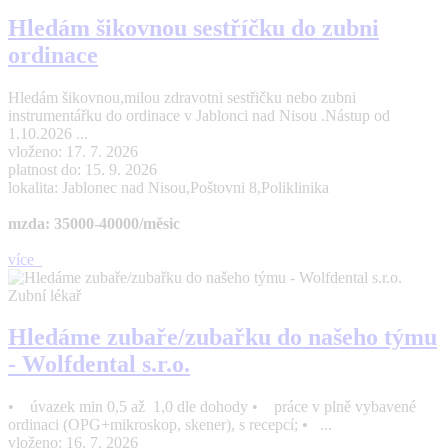
Hledám šikovnou sestříčku do zubni
ordinace
Hledám šikovnou,milou zdravotni sestřičku nebo zubni
instrumentářku do ordinace v Jablonci nad Nisou .Nástup od
1.10.2026 ...
vloženo: 17. 7. 2026
platnost do: 15. 9. 2026
lokalita: Jablonec nad Nisou,Poštovni 8,Poliklinika
mzda: 35000-40000/měsic
více
Zubní lékař
Hledáme zubaře/zubařku do našeho týmu
- Wolfdental s.r.o.
• úvazek min 0,5 až 1,0 dle dohody • práce v plně vybavené
ordinaci (OPG+mikroskop, skener), s recepcí; • ...
vloženo: 16. 7. 2026