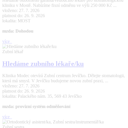
Hledáme odborného garanta/vedoucího lékaře pro stomatologickou
kliniku v Mostě. Nabízíme fixní odměnu ve výši 250 000 Kč ...
vloženo: 27. 7. 2026
platnost do: 26. 9. 2026
lokalita: MOST
mzda: Dohodou
více
Zubní lékař
Hledáme zubního lékaře/ku
Klinika Modec otevírá Zubní centrum Jevíčko. Dělejte stomatologii,
která má smysl. V Jevíčku budujeme novou zubní praxi, ...
vloženo: 27. 7. 2026
platnost do: 26. 9. 2026
lokalita: Palackého nám. 35, 569 43 Jevíčko
mzda: provizní systém odměňování
více
Zubní sestra