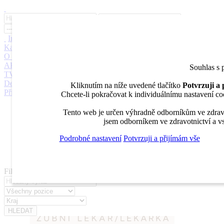
Inzerce
Moje inzeráty
Pro inzerenty
Upozornění na nové pozice
Kariérní poradenství
Jak portál funguje
Nabídka služeb inzerentům
O nás
DENTAL MARKET
DENTAL CHOICE
DENTÁLNÍ
AKADEMIE
DENTAL BAZAR
DENTAL JOBS
STOMATEAM
Souhlas s 
TV
DentalJobs.cz
menu
search
Kliknutím na níže uvedené tlačítko
Potvrzuji a
Přihlásit
Chcete-li pokračovat k individuálnímu nastavení coo
Inzerce
Tento web je určen výhradně odborníkům ve zdravot
Moje inzeráty
jsem odborníkem ve zdravotnictví a vs
Pro inzerenty
Upozornění na nové pozice
Podrobné nastavení
Potvrzuji a přijímám vše
Kariérní poradenství
Filtrovat