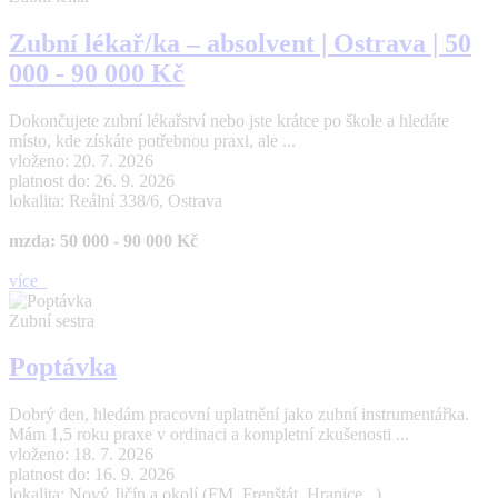
Zubní lékař/ka – absolvent | Ostrava | 50
000 - 90 000 Kč
Dokončujete zubní lékařství nebo jste krátce po škole a hledáte
místo, kde získáte potřebnou praxi, ale ...
vloženo: 20. 7. 2026
platnost do: 26. 9. 2026
lokalita: Reální 338/6, Ostrava
mzda: 50 000 - 90 000 Kč
více
Zubní sestra
Poptávka
Dobrý den, hledám pracovní uplatnění jako zubní instrumentářka.
Mám 1,5 roku praxe v ordinaci a kompletní zkušenosti ...
vloženo: 18. 7. 2026
platnost do: 16. 9. 2026
lokalita: Nový Jičín a okolí (FM, Frenštát, Hranice ..)