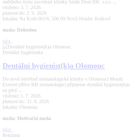
stabilního týmu zavedené kliniky Smile Dent HK s.r.o. ...
vloženo: 3. 7. 2026
platnost do: 2. 9. 2026
lokalita: Na Kotli 661/6, 500 09 Nový Hradec Králové
mzda: Dohodou
více
Dentální hygienistka
Dentální hygienist(k)a Olomouc
Do nově otevřené stomatologické kliniky v Olomouci Mouth
Everest (dříve BB stomatologie) přijmeme dentální hygienist(k)u
na plný ...
vloženo: 1. 7. 2026
platnost do: 31. 8. 2026
lokalita: Olomouc
mzda: Motivační mzda
více
Reklama