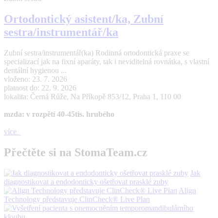
Ortodontický asistent/ka, Zubní
sestra/instrumentář/ka
Zubní sestra/instrumentář(ka) Rodinná ortodontická praxe se
specializací jak na fixní aparáty, tak i neviditelná rovnátka, s vlastní
dentální hygienou ...
vloženo: 23. 7. 2026
platnost do: 22. 9. 2026
lokalita: Černá Růže, Na Příkopě 853/12, Praha 1, 110 00
mzda: v rozpětí 40-45tis. hrubého
více
Přečtěte si na StomaTeam.cz
Jak
diagnostikovat a endodonticky ošetřovat prasklé zuby
Align
Technology představuje ClinCheck® Live Plan