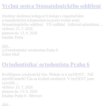
Vrchní sestra Stomatologického oddělení
Hledáme zkušenou kolegyni či kolegu s organizačními
a manažerskými schopnostmi na pozici vrchní sestry
Stomatologického oddělení. VŠ vzdělání Odborná způsobilost ...
vloženo: 15. 7. 2026
platnost do: 13. 9. 2026
lokalita: Praha
více
Zubní lékař
Ortodontistka/ ortodontista Praha 6
Rozšiřujeme ortodontický tým. Přidejte se k myDENT! Náš
největší benefit? Čas na kvalitní ortodoncii. V myDENT jsme
vytvořili ...
vloženo: 15. 7. 2026
platnost do: 13. 9. 2026
lokalita: Praha 6 - Břevnov
více