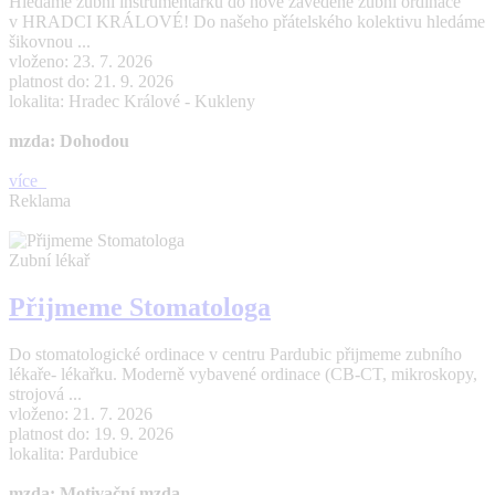
Hledáme zubní instrumentářku do nově zavedené zubní ordinace
v HRADCI KRÁLOVÉ! Do našeho přátelského kolektivu hledáme
šikovnou ...
vloženo: 23. 7. 2026
platnost do: 21. 9. 2026
lokalita: Hradec Králové - Kukleny
mzda: Dohodou
více
Reklama
Zubní lékař
Přijmeme Stomatologa
Do stomatologické ordinace v centru Pardubic přijmeme zubního
lékaře- lékařku. Moderně vybavené ordinace (CB-CT, mikroskopy,
strojová ...
vloženo: 21. 7. 2026
platnost do: 19. 9. 2026
lokalita: Pardubice
mzda: Motivační mzda