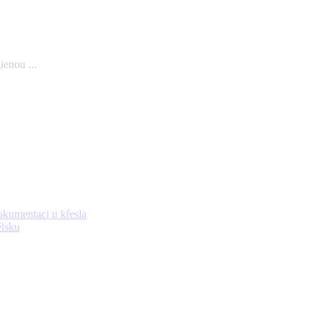
ienou ...
okumentaci u křesla
lsku