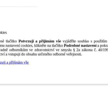
iérní poradenství
Jak portál funguje
Nabídka služeb inzerentům
O nás
TV
okies
né tlačítko
Potvrzuji a přijímám vše
vyjádříte souhlas s použitím
mu nastavení cookies, klikněte na tlačítko
Podrobné nastavení
a pokra
adně odborníkům ve zdravotnictví ve smyslu § 2a zákona č. 40/199
tví a vstupuji do obsahu určeného odborné veřejnosti.
zuji a přijímám vše