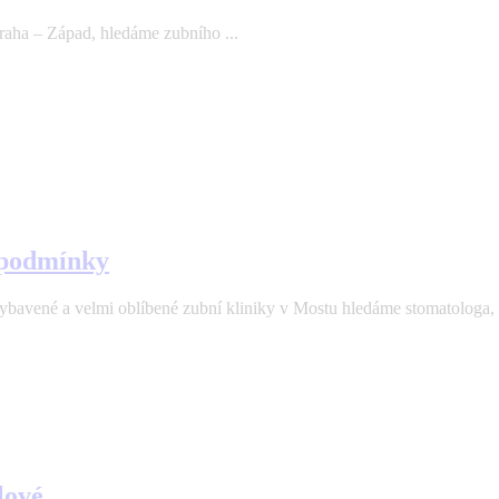
aha – Západ, hledáme zubního ...
 podmínky
velmi oblíbené zubní kliniky v Mostu hledáme stomatologa, kte
lové