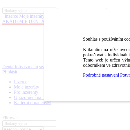
Inzerce
Moje inzeráty
Pro inzerenty
Upozornění na nové pozice
Kar
AKADEMIE
DENTAL BAZAR
DENTAL JOBS
STOMATEAM 
Souhlas s používáním co
Kliknutím na níže uvede
pokračovat k individuální
Tento web je určen výhr
odborníkem ve zdravotnic
DentalJobs.cz
menu
search
Přihlásit
Podrobné nastavení
Potvr
Inzerce
Moje inzeráty
Pro inzerenty
Upozornění na nové pozice
Kariérní poradenství
Filtrovat