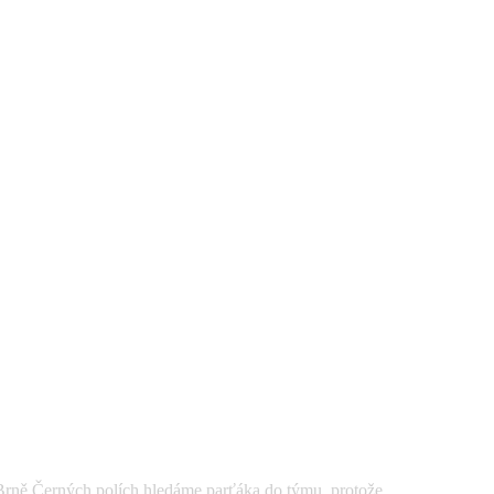
Černých polích hledáme parťáka do týmu, protože ...