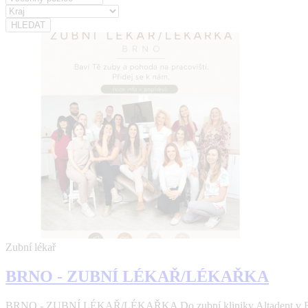
Zubní lékař
BRNO - ZUBNÍ LÉKAŘ/LÉKAŘKA
BRNO - ZUBNÍ LÉKAŘ/LÉKAŘKA Do zubní kliniky Altadent v Brně 