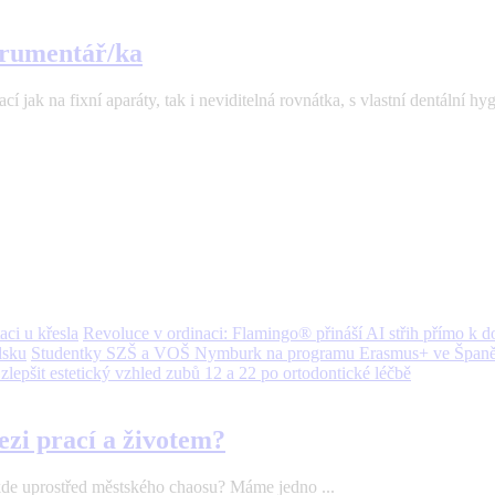
strumentář/ka
 jak na fixní aparáty, tak i neviditelná rovnátka, s vlastní dentální hyg
Revoluce v ordinaci: Flamingo® přináší AI střih přímo k d
Studentky SZŠ a VOŠ Nymburk na programu Erasmus+ ve Španě
 zlepšit estetický vzhled zubů 12 a 22 po ortodontické léčbě
ezi prací a životem?
ěkde uprostřed městského chaosu? Máme jedno ...