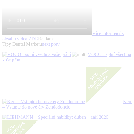
Více informací k
obsahu videa
ZDE
Reklama
Tipy Dental Marketu
next
prev
VOCO - splní všechna
vaše přání
Kerr
– Vstupte do nové éry Zendodoncie