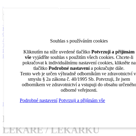
Inzerce
Moje inzeráty
Pro inzerenty
Upozornění na nové pozice
Kariérní poradenství
Jak portál funguje
Nabídka služeb inzerentům
O nás
DENTAL MARKET
DENTAL CHOICE
DENTÁLNÍ
AKADEMIE
DENTAL BAZAR
DENTAL JOBS
STOMATEAM
Souhlas s používáním cookies
TV
DentalJobs.cz
menu
search
Kliknutím na níže uvedené tlačítko
Potvrzuji a přijímám
Přihlásit
vše
vyjádříte souhlas s použitím všech cookies. Chcete-li
pokračovat k individuálnímu nastavení cookies, klikněte na
Inzerce
tlačítko
Podrobné nastavení
a pokračujte dále.
Moje inzeráty
Tento web je určen výhradně odborníkům ve zdravotnictví 
Pro inzerenty
smyslu § 2a zákona č. 40/1995 Sb. Potvrzuji, že jsem
Upozornění na nové pozice
odborníkem ve zdravotnictví a vstupuji do obsahu určenéh
Kariérní poradenství
odborné veřejnosti.
Podrobné nastavení
Potvrzuji a přijímám vše
Inzerce
HLEDÁME ZUBNÍHO LÉKAŘE / LÉKAŘKU
HLEDÁME ZUBNÍHO
LÉKAŘE / LÉKAŘKU