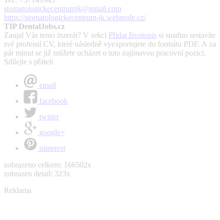
stomatologickecentrumjk@gmail.com
https://stomatologickecentrum-jk.webnode.cz/
TIP DentalJobs.cz
Zaujal Vás tento inzerát? V sekci
Přidat životopis
si snadno sestavíte
své profesní CV, které následně vyexportujete do formátu PDF. A za
pár minut se již můžete ucházet o tuto zajímavou pracovní pozici.
Sdílejte s přáteli
email
facebook
twitter
google+
pinterest
zobrazeno celkem: 166502x
zobrazen detail: 323x
Reklama