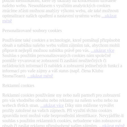
použití identifikátorů, které by ukázaly na konkrétního uživatele
našeho webu. Nesouhlasem s využitím analytických cookies
ztrácíme zčásti možnost analýzy výkonu webu, ale také možnosti
optimalizace našich opatření a nastavení systému webu
...ukázat
méně
Personalizované soubory cookies
Používáme také cookies a technologie, které pomáhají přizpůsobit
obsah a nabídku našeho webu vašim zájmům tak, abychom mohli
připravit nejlepší možnou nabídku právě pro vás.
...ukázat více
Souhlas s použitím personalizovaných cookies nám společně
pomůže vyvarovat se zobrazení či zasílání neužitečných či
nežádoucích informací či nabídek a zobrazení jedinečných funkcí a
informací pro vaše zájmy a váš status (např. člena Klubu
StomaTeam).
...ukázat méně
Reklamní cookies
Reklamní cookies používáme my nebo naši partneři pro zobrazení
pro vás vhodného obsahu nebo reklamy na našem webu nebo na
webech třetích stran.
...ukázat více
Díky nim můžeme vytvářet
profily založené na vašich zájmech. Při využití těchto cookies
zpravidla není možná vaše bezprostřední identifikace. Nevyjádříte-li
souhlas s použitím reklamních cookies, nebudeme vám zobrazovat
obsah či zasílat reklamu přizpůsobené vašim zájmům.
...ukázat méně