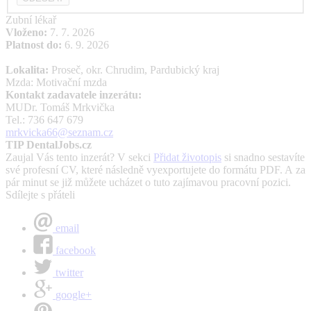
Zubní lékař
Vloženo:
7. 7. 2026
Platnost do:
6. 9. 2026
Lokalita:
Proseč, okr. Chrudim, Pardubický kraj
Mzda: Motivační mzda
Kontakt zadavatele inzerátu:
MUDr. Tomáš Mrkvička
Tel.: 736 647 679
mrkvicka66@seznam.cz
TIP DentalJobs.cz
Zaujal Vás tento inzerát? V sekci
Přidat životopis
si snadno sestavíte
své profesní CV, které následně vyexportujete do formátu PDF. A za
pár minut se již můžete ucházet o tuto zajímavou pracovní pozici.
Sdílejte s přáteli
email
facebook
twitter
google+