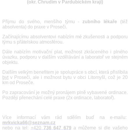
(okr. Chrudim v Pardubickém kraji)
Přijmu do svého, menšího týmu -
zubního lékaře
(též
absolventa) do praxe v Proseči.
Začínajícímu absolventovi nabízím mé zkušenosti a podporu
týmu s přátelskou atmosférou.
Dále nabízím motivační plat, možnost zkráceného i plného
úvazku, podporu v dalším vzdělávání a laboratoř ve stejném
objektu.
Dalším velkým benefitem je spolupráce s obcí, která přislíbila
byt
v Proseči, ale i možnost bytu v obci Litomyšl, což je 20
km od Proseče.
Po zapracování je možný pronájem plně vybavené ordinace.
Později přenechání celé praxe (2x ordinace, laboratoř).
Více informací vám rád sdělím buď na e-mailu:
mrkvicka66@seznam.cz
nebo na tel:
+420
736 647 679
a můžeme si dle vašeho