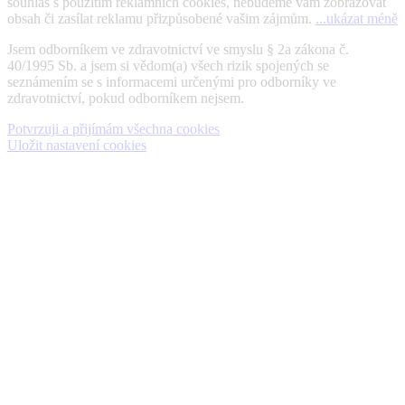
souhlas s použitím reklamních cookies, nebudeme vám zobrazovat
obsah či zasílat reklamu přizpůsobené vašim zájmům.
...ukázat méně
Jsem odborníkem ve zdravotnictví ve smyslu § 2a zákona č.
40/1995 Sb. a jsem si vědom(a) všech rizik spojených se
seznámením se s informacemi určenými pro odborníky ve
zdravotnictví, pokud odborníkem nejsem.
Potvrzuji a přijímám všechna cookies
Uložit nastavení cookies