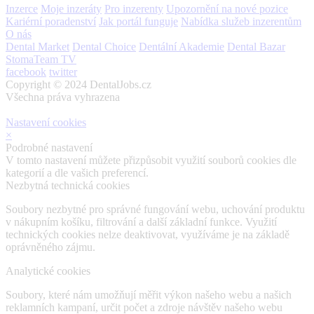
Inzerce
Moje inzeráty
Pro inzerenty
Upozornění na nové pozice
Kariérní poradenství
Jak portál funguje
Nabídka služeb inzerentům
O nás
Dental Market
Dental Choice
Dentální Akademie
Dental Bazar
StomaTeam TV
facebook
twitter
Copyright © 2024 DentalJobs.cz
Všechna práva vyhrazena
Nastavení cookies
×
Podrobné nastavení
V tomto nastavení můžete přizpůsobit využití souborů cookies dle
kategorií a dle vašich preferencí.
Nezbytná technická cookies
Soubory nezbytné pro správné fungování webu, uchování produktu
v nákupním košíku, filtrování a další základní funkce. Využití
technických cookies nelze deaktivovat, využíváme je na základě
oprávněného zájmu.
Analytické cookies
Soubory, které nám umožňují měřit výkon našeho webu a našich
reklamních kampaní, určit počet a zdroje návštěv našeho webu