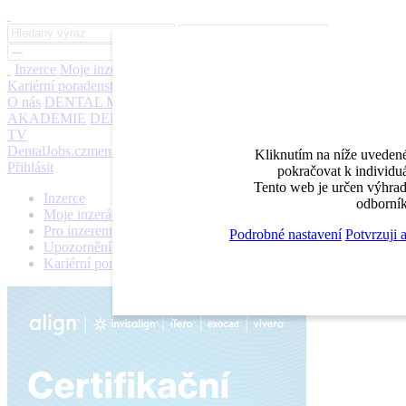
Inzerce
Moje inzeráty
Pro inzerenty
Upozornění na nové pozice
Kariérní poradenství
Jak portál funguje
Nabídka služeb inzerentům
O nás
DENTAL MARKET
DENTAL CHOICE
DENTÁLNÍ
AKADEMIE
DENTAL BAZAR
DENTAL JOBS
STOMATEAM
TV
DentalJobs.cz
menu
search
Kliknutím na níže uvedené
Přihlásit
pokračovat k individuá
Tento web je určen výhrad
Inzerce
odborník
Moje inzeráty
Pro inzerenty
Podrobné nastavení
Potvrzuji 
Upozornění na nové pozice
Kariérní poradenství