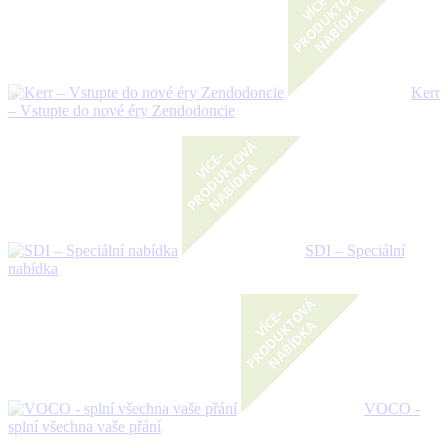
Kerr
– Vstupte do nové éry Zendodoncie
SDI – Speciální
nabídka
VOCO -
splní všechna vaše přání