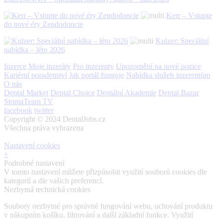
Kerr – Vstupte
do nové éry Zendodoncie
Kulzer: Speciální
nabídka – léto 2026
Inzerce
Moje inzeráty
Pro inzerenty
Upozornění na nové pozice
Kariérní poradenství
Jak portál funguje
Nabídka služeb inzerentům
O nás
Dental Market
Dental Choice
Dentální Akademie
Dental Bazar
StomaTeam TV
facebook
twitter
Copyright © 2024 DentalJobs.cz
Všechna práva vyhrazena
Nastavení cookies
×
Podrobné nastavení
V tomto nastavení můžete přizpůsobit využití souborů cookies dle
kategorií a dle vašich preferencí.
Nezbytná technická cookies
Soubory nezbytné pro správné fungování webu, uchování produktu
v nákupním košíku, filtrování a další základní funkce. Využití