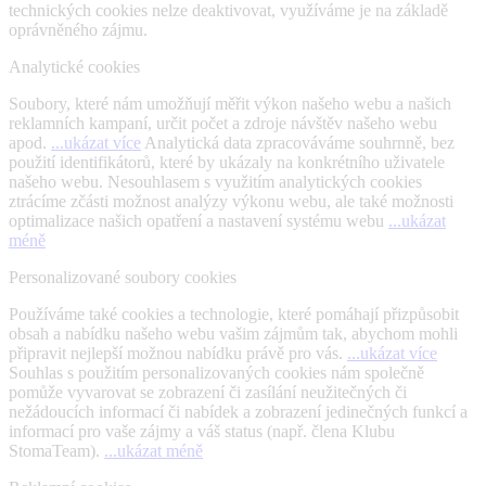
technických cookies nelze deaktivovat, využíváme je na základě
oprávněného zájmu.
Analytické cookies
Soubory, které nám umožňují měřit výkon našeho webu a našich
reklamních kampaní, určit počet a zdroje návštěv našeho webu
apod.
...ukázat více
Analytická data zpracováváme souhrnně, bez
použití identifikátorů, které by ukázaly na konkrétního uživatele
našeho webu. Nesouhlasem s využitím analytických cookies
ztrácíme zčásti možnost analýzy výkonu webu, ale také možnosti
optimalizace našich opatření a nastavení systému webu
...ukázat
méně
Personalizované soubory cookies
Používáme také cookies a technologie, které pomáhají přizpůsobit
obsah a nabídku našeho webu vašim zájmům tak, abychom mohli
připravit nejlepší možnou nabídku právě pro vás.
...ukázat více
Souhlas s použitím personalizovaných cookies nám společně
pomůže vyvarovat se zobrazení či zasílání neužitečných či
nežádoucích informací či nabídek a zobrazení jedinečných funkcí a
informací pro vaše zájmy a váš status (např. člena Klubu
StomaTeam).
...ukázat méně