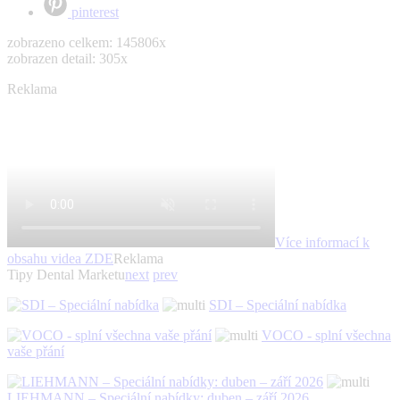
pinterest
zobrazeno celkem: 145806x
zobrazen detail: 305x
Reklama
Více informací k
obsahu videa
ZDE
Reklama
Tipy Dental Marketu
next
prev
SDI – Speciální nabídka
VOCO - splní všechna
vaše přání
LIEHMANN – Speciální nabídky: duben – září 2026