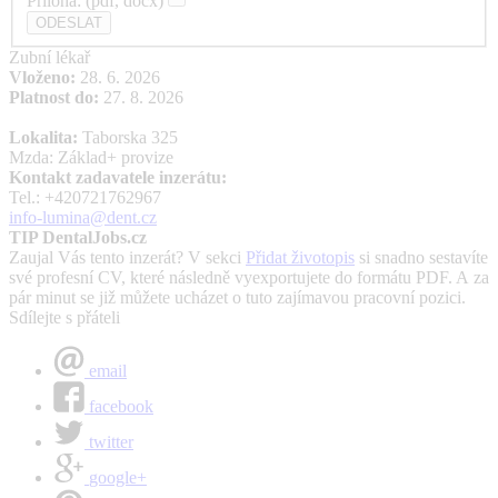
Příloha: (pdf, docx)
Zubní lékař
Vloženo:
28. 6. 2026
Platnost do:
27. 8. 2026
Lokalita:
Taborska 325
Mzda: Základ+ provize
Kontakt zadavatele inzerátu:
Tel.: +420721762967
info-lumina@dent.cz
TIP DentalJobs.cz
Zaujal Vás tento inzerát? V sekci
Přidat životopis
si snadno sestavíte
své profesní CV, které následně vyexportujete do formátu PDF. A za
pár minut se již můžete ucházet o tuto zajímavou pracovní pozici.
Sdílejte s přáteli
email
facebook
twitter
google+