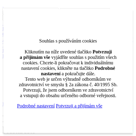
Inzerce
Moje inzeráty
Pro inzerenty
Upozornění na nové pozice
Kariérní poradenství
Jak portál funguje
Nabídka služeb inzerentům
O nás
DENTAL MARKET
DENTAL CHOICE
DENTÁLNÍ
AKADEMIE
DENTAL BAZAR
DENTAL JOBS
STOMATEAM
Souhlas s používáním cookies
TV
DentalJobs.cz
menu
search
Kliknutím na níže uvedené tlačítko
Potvrzuji
Přihlásit
a přijímám vše
vyjádříte souhlas s použitím všech
cookies. Chcete-li pokračovat k individuálnímu
Inzerce
nastavení cookies, klikněte na tlačítko
Podrobné
Moje inzeráty
nastavení
a pokračujte dále.
Pro inzerenty
Tento web je určen výhradně odborníkům ve
Upozornění na nové pozice
zdravotnictví ve smyslu § 2a zákona č. 40/1995 Sb.
Kariérní poradenství
Potvrzuji, že jsem odborníkem ve zdravotnictví
a vstupuji do obsahu určeného odborné veřejnosti.
Inzerce
Hledáme zubního lékaře/ lékařku
Podrobné nastavení
Potvrzuji a přijímám vše
Hledáme zubního lékaře/
lékařku