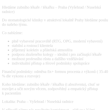
Hledáme zubního lékaře / lékařku – Praha (Vyšehrad / Nuselská
radnice)
Do stomatologické kliniky v atraktivní lokalitě Prahy hledáme posilu
do našeho týmu.
Co nabízíme:
plně vybavené pracoviště (RTG, OPG, moderní vybavení)
stabilní a rostoucí klientela
příjemný kolektiv a přátelská atmosféra
podpora zkušeného kolegy – ideální i pro začínající lékaře
možnost profesního růstu a dalšího vzdělávání
individuální přístup a férové podmínky spolupráce
Finanční podmínky: odměna fix+ formou procenta z výkonů ( 35-40
% dle vykonu a rozvoje)
Koho hledáme: zubního lékaře / lékařku (i absolventa), chuť se
rozvíjet a učit novým věcem, zodpovědný a empatický přístup
k pacientům
Lokalita: Praha – Vyšehrad / Nuselská radnice
V případě zájmu nás neváhejte kontaktovat – rádi se s Vámi