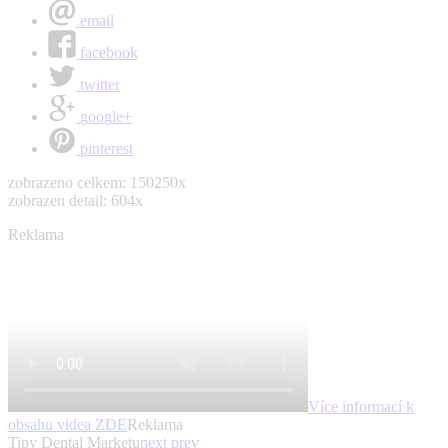
email
facebook
twitter
google+
pinterest
zobrazeno celkem: 150250x
zobrazen detail: 604x
Reklama
Více informací k
obsahu videa
ZDE
Reklama
Tipy Dental Marketu
next
prev