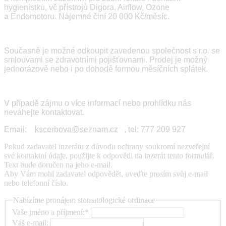
hygienistku, vč přístrojů Digora, Airflow, Ozone
a Endomotoru. Nájemné činí 20 000 Kč/měsíc.
Současně je možné odkoupit zavedenou společnost s r.o. se
smlouvami se zdravotními pojišťovnami. Prodej je možný
jednorázově nebo i po dohodě formou měsíčních splátek.
V případě zájmu o více informací nebo prohlídku nás
neváhejte kontaktovat.
Email:
kscerbova@seznam.cz
, tel: 777 209 927
Pokud zadavatel inzerátu z důvodu ochrany soukromí nezveřejní
své kontaktní údaje, použijte k odpovědi na inzerát tento formulář.
Text bude doručen na jeho e-mail.
Aby Vám mohl zadavatel odpovědět, uveďte prosím svůj e-mail
nebo telefonní číslo.
Nabízíme pronájem stomatologické ordinace
Vaše jméno a příjmení:*
Váš e-mail: