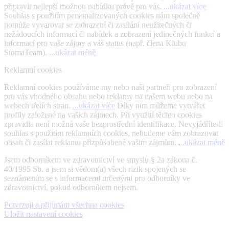
připravit nejlepší možnou nabídku právě pro vás.
...ukázat více
Souhlas s použitím personalizovaných cookies nám společně
pomůže vyvarovat se zobrazení či zasílání neužitečných či
nežádoucích informací či nabídek a zobrazení jedinečných funkcí a
informací pro vaše zájmy a váš status (např. člena Klubu
StomaTeam).
...ukázat méně
Reklamní cookies
Reklamní cookies používáme my nebo naši partneři pro zobrazení
pro vás vhodného obsahu nebo reklamy na našem webu nebo na
webech třetích stran.
...ukázat více
Díky nim můžeme vytvářet
profily založené na vašich zájmech. Při využití těchto cookies
zpravidla není možná vaše bezprostřední identifikace. Nevyjádříte-li
souhlas s použitím reklamních cookies, nebudeme vám zobrazovat
obsah či zasílat reklamu přizpůsobené vašim zájmům.
...ukázat méně
Jsem odborníkem ve zdravotnictví ve smyslu § 2a zákona č.
40/1995 Sb. a jsem si vědom(a) všech rizik spojených se
seznámením se s informacemi určenými pro odborníky ve
zdravotnictví, pokud odborníkem nejsem.
Potvrzuji a přijímám všechna cookies
Uložit nastavení cookies