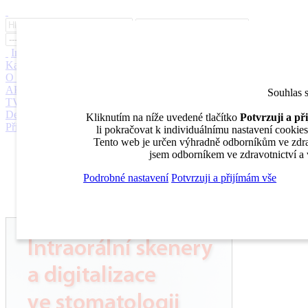
Inzerce
Moje inzeráty
Pro inzerenty
Upozornění na nové pozice
Kariérní poradenství
Jak portál funguje
Nabídka služeb inzerentům
O nás
DENTAL MARKET
DENTAL CHOICE
DENTÁLNÍ
AKADEMIE
DENTAL BAZAR
DENTAL JOBS
STOMATEAM
Souhlas 
TV
DentalJobs.cz
menu
search
Kliknutím na níže uvedené tlačítko
Potvrzuji a p
Přihlásit
li pokračovat k individuálnímu nastavení cookies,
Tento web je určen výhradně odborníkům ve zdrav
Inzerce
jsem odborníkem ve zdravotnictví a 
Moje inzeráty
Pro inzerenty
Podrobné nastavení
Potvrzuji a přijímám vše
Upozornění na nové pozice
Kariérní poradenství