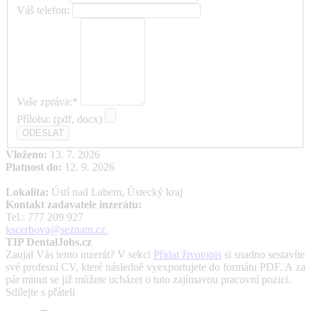
Váš telefon:
Vaše zpráva:*
Příloha: (pdf, docx)
Vloženo:
13. 7. 2026
Platnost do:
12. 9. 2026
Lokalita:
Ústí nad Labem, Ústecký kraj
Kontakt zadavatele inzerátu:
Tel.: 777 209 927
kscerbova@seznam.cz
TIP DentalJobs.cz
Zaujal Vás tento inzerát? V sekci
Přidat životopis
si snadno sestavíte
své profesní CV, které následně vyexportujete do formátu PDF. A za
pár minut se již můžete ucházet o tuto zajímavou pracovní pozici.
Sdílejte s přáteli