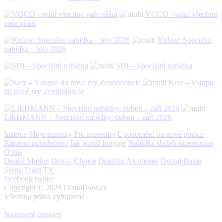
VOCO - splní všechna
vaše přání
Kulzer: Speciální
nabídka – léto 2026
SDI – Speciální nabídka
Kerr – Vstupte
do nové éry Zendodoncie
LIEHMANN – Speciální nabídky: duben – září 2026
Inzerce
Moje inzeráty
Pro inzerenty
Upozornění na nové pozice
Kariérní poradenství
Jak portál funguje
Nabídka služeb inzerentům
O nás
Dental Market
Dental Choice
Dentální Akademie
Dental Bazar
StomaTeam TV
facebook
twitter
Copyright © 2024 DentalJobs.cz
Všechna práva vyhrazena
Nastavení cookies