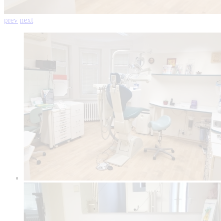
prev
next