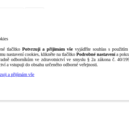
iérní poradenství
Jak portál funguje
Nabídka služeb inzerentům
O nás
TV
okies
né tlačítko
Potvrzuji a přijímám vše
vyjádříte souhlas s použitím
mu nastavení cookies, klikněte na tlačítko
Podrobné nastavení
a pokra
adně odborníkům ve zdravotnictví ve smyslu § 2a zákona č. 40/199
tví a vstupuji do obsahu určeného odborné veřejnosti.
zuji a přijímám vše