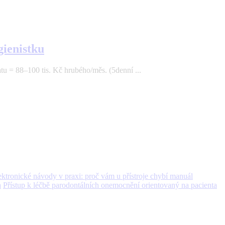
gienistku
tu = 88–100 tis. Kč hrubého/měs. (5denní ...
ektronické návody v praxi: proč vám u přístroje chybí manuál
Přístup k léčbě parodontálních onemocnění orientovaný na pacienta