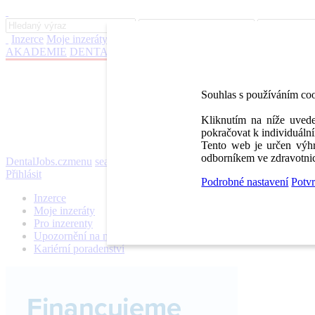
Inzerce
Moje inzeráty
Pro inzerenty
Upozornění na nové pozice
Kar
AKADEMIE
DENTAL BAZAR
DENTAL JOBS
STOMATEAM 
Souhlas s používáním co
Kliknutím na níže uvede
pokračovat k individuální
Tento web je určen výhr
odborníkem ve zdravotnic
DentalJobs.cz
menu
search
Přihlásit
Podrobné nastavení
Potvr
Inzerce
Moje inzeráty
Pro inzerenty
Upozornění na nové pozice
Kariérní poradenství