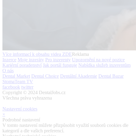
Více informací k obsahu videa
ZDE
Reklama
Inzerce
Moje inzeráty
Pro inzerenty
Upozornění na nové pozice
Kariérní poradenství
Jak portál funguje
Nabídka služeb inzerentům
O nás
Dental Market
Dental Choice
Dentální Akademie
Dental Bazar
StomaTeam TV
facebook
twitter
Copyright © 2024 DentalJobs.cz
Všechna práva vyhrazena
Nastavení cookies
×
Podrobné nastavení
V tomto nastavení můžete přizpůsobit využití souborů cookies dle
kategorií a dle vašich preferencí.