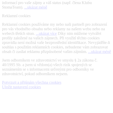
informací pro vaše zájmy a váš status (např. člena Klubu
StomaTeam).
...ukázat méně
Reklamní cookies
Reklamní cookies používáme my nebo naši partneři pro zobrazení
pro vás vhodného obsahu nebo reklamy na našem webu nebo na
webech třetích stran.
...ukázat více
Díky nim můžeme vytvářet
profily založené na vašich zájmech. Při využití těchto cookies
zpravidla není možná vaše bezprostřední identifikace. Nevyjádříte-li
souhlas s použitím reklamních cookies, nebudeme vám zobrazovat
obsah či zasílat reklamu přizpůsobené vašim zájmům.
...ukázat méně
Jsem odborníkem ve zdravotnictví ve smyslu § 2a zákona č.
40/1995 Sb. a jsem si vědom(a) všech rizik spojených se
seznámením se s informacemi určenými pro odborníky ve
zdravotnictví, pokud odborníkem nejsem.
Potvrzuji a přijímám všechna cookies
Uložit nastavení cookies