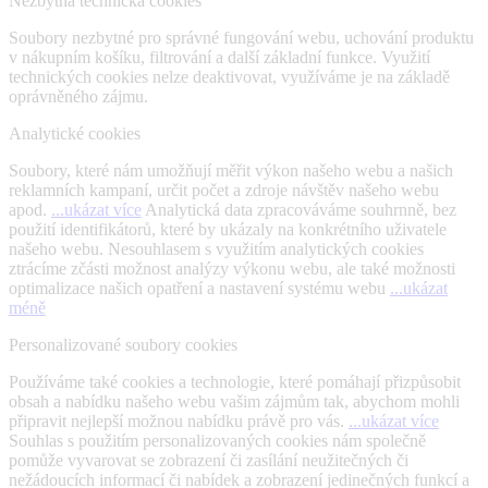
Nezbytná technická cookies
Soubory nezbytné pro správné fungování webu, uchování produktu
v nákupním košíku, filtrování a další základní funkce. Využití
technických cookies nelze deaktivovat, využíváme je na základě
oprávněného zájmu.
Analytické cookies
Soubory, které nám umožňují měřit výkon našeho webu a našich
reklamních kampaní, určit počet a zdroje návštěv našeho webu
apod.
...ukázat více
Analytická data zpracováváme souhrnně, bez
použití identifikátorů, které by ukázaly na konkrétního uživatele
našeho webu. Nesouhlasem s využitím analytických cookies
ztrácíme zčásti možnost analýzy výkonu webu, ale také možnosti
optimalizace našich opatření a nastavení systému webu
...ukázat
méně
Personalizované soubory cookies
Používáme také cookies a technologie, které pomáhají přizpůsobit
obsah a nabídku našeho webu vašim zájmům tak, abychom mohli
připravit nejlepší možnou nabídku právě pro vás.
...ukázat více
Souhlas s použitím personalizovaných cookies nám společně
pomůže vyvarovat se zobrazení či zasílání neužitečných či
nežádoucích informací či nabídek a zobrazení jedinečných funkcí a