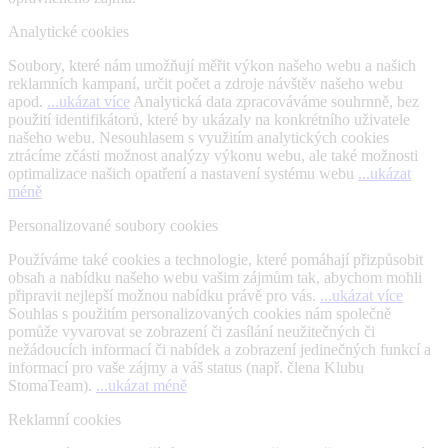
Analytické cookies
Soubory, které nám umožňují měřit výkon našeho webu a našich
reklamních kampaní, určit počet a zdroje návštěv našeho webu
apod.
...ukázat více
Analytická data zpracováváme souhrnně, bez
použití identifikátorů, které by ukázaly na konkrétního uživatele
našeho webu. Nesouhlasem s využitím analytických cookies
ztrácíme zčásti možnost analýzy výkonu webu, ale také možnosti
optimalizace našich opatření a nastavení systému webu
...ukázat
méně
Personalizované soubory cookies
Používáme také cookies a technologie, které pomáhají přizpůsobit
obsah a nabídku našeho webu vašim zájmům tak, abychom mohli
připravit nejlepší možnou nabídku právě pro vás.
...ukázat více
Souhlas s použitím personalizovaných cookies nám společně
pomůže vyvarovat se zobrazení či zasílání neužitečných či
nežádoucích informací či nabídek a zobrazení jedinečných funkcí a
informací pro vaše zájmy a váš status (např. člena Klubu
StomaTeam).
...ukázat méně
Reklamní cookies