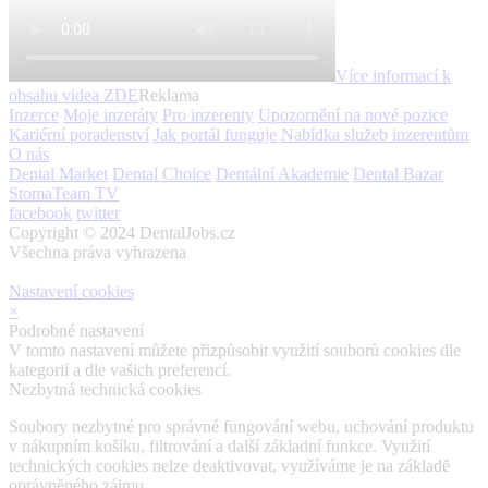
Více informací k
obsahu videa
ZDE
Reklama
Inzerce
Moje inzeráty
Pro inzerenty
Upozornění na nové pozice
Kariérní poradenství
Jak portál funguje
Nabídka služeb inzerentům
O nás
Dental Market
Dental Choice
Dentální Akademie
Dental Bazar
StomaTeam TV
facebook
twitter
Copyright © 2024 DentalJobs.cz
Všechna práva vyhrazena
Nastavení cookies
×
Podrobné nastavení
V tomto nastavení můžete přizpůsobit využití souborů cookies dle
kategorií a dle vašich preferencí.
Nezbytná technická cookies
Soubory nezbytné pro správné fungování webu, uchování produktu
v nákupním košíku, filtrování a další základní funkce. Využití
technických cookies nelze deaktivovat, využíváme je na základě
oprávněného zájmu.