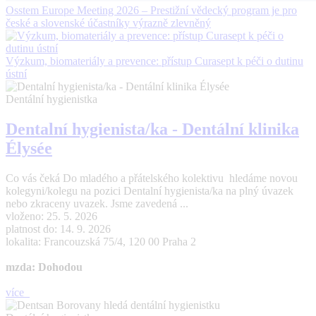
Osstem Europe Meeting 2026 – Prestižní vědecký program je pro
české a slovenské účastníky výrazně zlevněný
Výzkum, biomateriály a prevence: přístup Curasept k péči o dutinu
ústní
Dentální hygienistka
Dentalní hygienista/ka - Dentální klinika
Élysée
Co vás čeká Do mladého a přátelského kolektivu hledáme novou
kolegyni/kolegu na pozici Dentalní hygienista/ka na plný úvazek
nebo zkraceny uvazek. Jsme zavedená ...
vloženo: 25. 5. 2026
platnost do: 14. 9. 2026
lokalita: Francouzská 75/4, 120 00 Praha 2
mzda: Dohodou
více