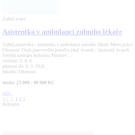
Zubní sestra
Asistentka v ambulanci zubního lékaře
Zubní asistentka / asistentka v ambulanci zubního lékaře Místo práce
Olomouc Druh pracovního poměru plný úvazek / zkrácený úvazek
Termín nástupu dohodou Mzdové ...
vloženo: 0. 0. 0
platnost do: 8. 9. 2026
lokalita: Olomouc
mzda: 25 000 - 40 000 Kč
více
<<
<
1
2
3
Reklama