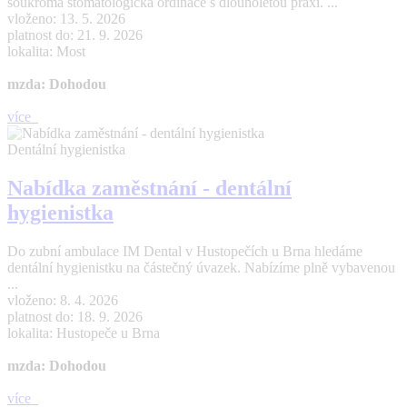
soukromá stomatologická ordinace s dlouholetou praxí. ...
vloženo: 13. 5. 2026
platnost do: 21. 9. 2026
lokalita: Most
mzda: Dohodou
více
Dentální hygienistka
Nabídka zaměstnání - dentální
hygienistka
Do zubní ambulace IM Dental v Hustopečích u Brna hledáme
dentální hygienistku na částečný úvazek. Nabízíme plně vybavenou
...
vloženo: 8. 4. 2026
platnost do: 18. 9. 2026
lokalita: Hustopeče u Brna
mzda: Dohodou
více