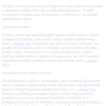
Soubory nezbytné pro správné fungování webu, uchování produktu
v nákupním košíku, filtrování a další základní funkce. Využití
technických cookies nelze deaktivovat, využíváme je na základě
oprávněného zájmu.
Analytické cookies
Soubory, které nám umožňují měřit výkon našeho webu a našich
reklamních kampaní, určit počet a zdroje návštěv našeho webu
apod.
...ukázat více
Analytická data zpracováváme souhrnně, bez
použití identifikátorů, které by ukázaly na konkrétního uživatele
našeho webu. Nesouhlasem s využitím analytických cookies
ztrácíme zčásti možnost analýzy výkonu webu, ale také možnosti
optimalizace našich opatření a nastavení systému webu
...ukázat
méně
Personalizované soubory cookies
Používáme také cookies a technologie, které pomáhají přizpůsobit
obsah a nabídku našeho webu vašim zájmům tak, abychom mohli
připravit nejlepší možnou nabídku právě pro vás.
...ukázat více
Souhlas s použitím personalizovaných cookies nám společně
pomůže vyvarovat se zobrazení či zasílání neužitečných či
nežádoucích informací či nabídek a zobrazení jedinečných funkcí a