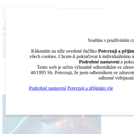
Inzerce
Moje inzeráty
Pro inzerenty
Upozornění na nové pozice
Kariérní poradenství
Jak portál funguje
Nabídka služeb inzerentům
O nás
DENTAL MARKET
DENTAL CHOICE
DENTÁLNÍ
AKADEMIE
DENTAL BAZAR
DENTAL JOBS
STOMATEAM
Souhlas s používáním c
TV
DentalJobs.cz
menu
search
Kliknutím na níže uvedené tlačítko
Potvrzuji a přij
Přihlásit
všech cookies. Chcete-li pokračovat k individuálnímu na
Podrobné nastavení
a pokra
Inzerce
Tento web je určen výhradně odborníkům ve zdravo
Moje inzeráty
40/1995 Sb. Potvrzuji, že jsem odborníkem ve zdravotn
Pro inzerenty
odborné veřejnosti
Upozornění na nové pozice
Kariérní poradenství
Podrobné nastavení
Potvrzuji a přijímám vše