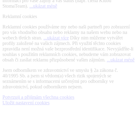
informací pro vaše zájmy a váš status (např. člena Klubu
StomaTeam).
...ukázat méně
Reklamní cookies
Reklamní cookies používáme my nebo naši partneři pro zobrazení
pro vás vhodného obsahu nebo reklamy na našem webu nebo na
webech třetích stran.
...ukázat více
Díky nim můžeme vytvářet
profily založené na vašich zájmech. Při využití těchto cookies
zpravidla není možná vaše bezprostřední identifikace. Nevyjádříte-li
souhlas s použitím reklamních cookies, nebudeme vám zobrazovat
obsah či zasílat reklamu přizpůsobené vašim zájmům.
...ukázat méně
Jsem odborníkem ve zdravotnictví ve smyslu § 2a zákona č.
40/1995 Sb. a jsem si vědom(a) všech rizik spojených se
seznámením se s informacemi určenými pro odborníky ve
zdravotnictví, pokud odborníkem nejsem.
Potvrzuji a přijímám všechna cookies
Uložit nastavení cookies