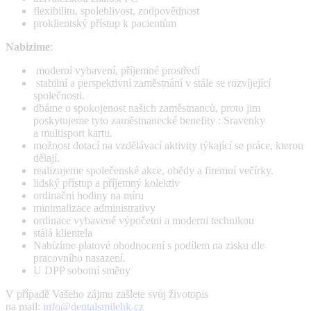
flexibilitu, spolehlivost, zodpovědnost
proklientský přístup k pacientům
Nabizime
:
moderní vybavení, příjemné prostředí
stabilní a perspektivní zaměstnání v stále se rozvíjející
společnosti.
dbáme o spokojenost našich zaměstnanců, proto jim
poskytujeme tyto zaměstnanecké benefity : Sravenky
a multisport kartu.
možnost dotací na vzdělávací aktivity týkající se práce, kterou
dělají.
realizujeme společenské akce, obědy a firemní večírky.
lidský přístup a příjemný kolektiv
ordinačni hodiny na míru
minimalizace administrativy
ordinace vybavené výpočetni a moderni technikou
stálá klientela
Nabízíme platové ohodnocení s podílem na zisku dle
pracovního nasazení.
U DPP sobotní směny
V případě Vašeho zájmu zašlete svůj životopis
na mail:
info@dentalsmilehk.cz