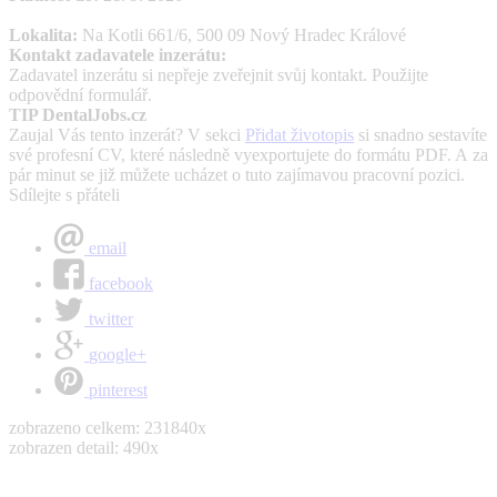
Lokalita:
Na Kotli 661/6, 500 09 Nový Hradec Králové
Kontakt zadavatele inzerátu:
Zadavatel inzerátu si nepřeje zveřejnit svůj kontakt. Použijte
odpovědní formulář.
TIP DentalJobs.cz
Zaujal Vás tento inzerát? V sekci
Přidat životopis
si snadno sestavíte
své profesní CV, které následně vyexportujete do formátu PDF. A za
pár minut se již můžete ucházet o tuto zajímavou pracovní pozici.
Sdílejte s přáteli
email
facebook
twitter
google+
pinterest
zobrazeno celkem: 231840x
zobrazen detail: 490x