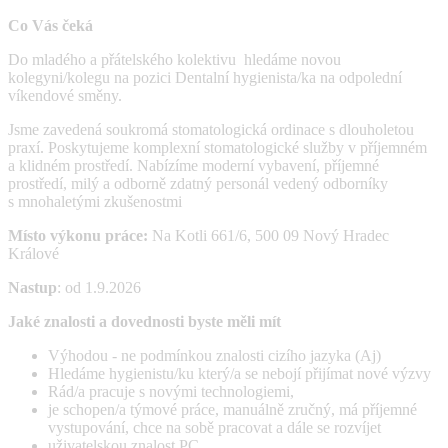
Co Vás čeká
Do mladého a přátelského kolektivu hledáme novou
kolegyni/kolegu na pozici Dentalní hygienista/ka na odpolední
víkendové směny.
Jsme zavedená soukromá stomatologická ordinace s dlouholetou
praxí. Poskytujeme komplexní stomatologické služby v příjemném
a klidném prostředí. Nabízíme moderní vybavení, příjemné
prostředí, milý a odborně zdatný personál vedený odborníky
s mnohaletými zkušenostmi
Místo výkonu práce:
Na Kotli 661/6, 500 09 Nový Hradec
Králové
Nastup
: od 1.9.2026
Jaké znalosti a dovednosti byste měli mít
Výhodou - ne podmínkou znalosti cizího jazyka (Aj)
Hledáme hygienistu/ku který/a se nebojí přijímat nové výzvy
Rád/a pracuje s novými technologiemi,
je schopen/a týmové práce, manuálně zručný, má příjemné
vystupování, chce na sobě pracovat a dále se rozvíjet
uživatelskou znalost PC