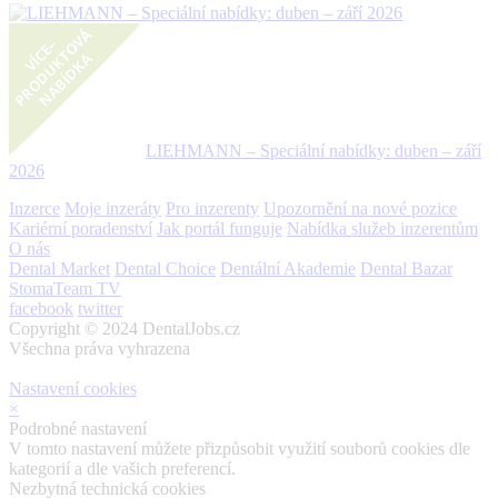
LIEHMANN – Speciální nabídky: duben – září
2026
Inzerce
Moje inzeráty
Pro inzerenty
Upozornění na nové pozice
Kariérní poradenství
Jak portál funguje
Nabídka služeb inzerentům
O nás
Dental Market
Dental Choice
Dentální Akademie
Dental Bazar
StomaTeam TV
facebook
twitter
Copyright © 2024 DentalJobs.cz
Všechna práva vyhrazena
Nastavení cookies
×
Podrobné nastavení
V tomto nastavení můžete přizpůsobit využití souborů cookies dle
kategorií a dle vašich preferencí.
Nezbytná technická cookies