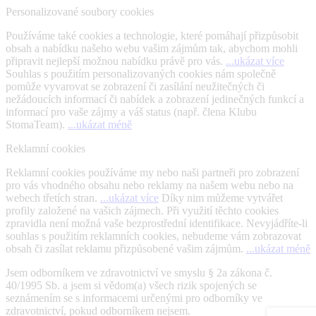
Personalizované soubory cookies
Používáme také cookies a technologie, které pomáhají přizpůsobit
obsah a nabídku našeho webu vašim zájmům tak, abychom mohli
připravit nejlepší možnou nabídku právě pro vás.
...ukázat více
Souhlas s použitím personalizovaných cookies nám společně
pomůže vyvarovat se zobrazení či zasílání neužitečných či
nežádoucích informací či nabídek a zobrazení jedinečných funkcí a
informací pro vaše zájmy a váš status (např. člena Klubu
StomaTeam).
...ukázat méně
Reklamní cookies
Reklamní cookies používáme my nebo naši partneři pro zobrazení
pro vás vhodného obsahu nebo reklamy na našem webu nebo na
webech třetích stran.
...ukázat více
Díky nim můžeme vytvářet
profily založené na vašich zájmech. Při využití těchto cookies
zpravidla není možná vaše bezprostřední identifikace. Nevyjádříte-li
souhlas s použitím reklamních cookies, nebudeme vám zobrazovat
obsah či zasílat reklamu přizpůsobené vašim zájmům.
...ukázat méně
Jsem odborníkem ve zdravotnictví ve smyslu § 2a zákona č.
40/1995 Sb. a jsem si vědom(a) všech rizik spojených se
seznámením se s informacemi určenými pro odborníky ve
zdravotnictví, pokud odborníkem nejsem.