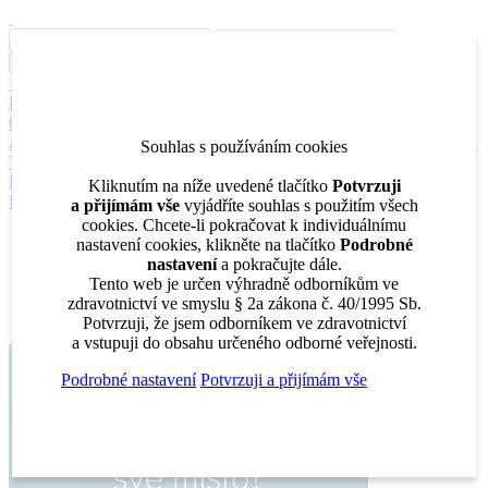
Inzerce
Moje inzeráty
Pro inzerenty
Upozornění na nové pozice
Kariérní poradenství
Jak portál funguje
Nabídka služeb inzerentům
O nás
DENTAL MARKET
DENTAL CHOICE
DENTÁLNÍ
AKADEMIE
DENTAL BAZAR
DENTAL JOBS
STOMATEAM
Souhlas s používáním cookies
TV
DentalJobs.cz
menu
search
Kliknutím na níže uvedené tlačítko
Potvrzuji
Přihlásit
a přijímám vše
vyjádříte souhlas s použitím všech
cookies. Chcete-li pokračovat k individuálnímu
Inzerce
nastavení cookies, klikněte na tlačítko
Podrobné
Moje inzeráty
nastavení
a pokračujte dále.
Pro inzerenty
Tento web je určen výhradně odborníkům ve
Upozornění na nové pozice
zdravotnictví ve smyslu § 2a zákona č. 40/1995 Sb.
Kariérní poradenství
Potvrzuji, že jsem odborníkem ve zdravotnictví
a vstupuji do obsahu určeného odborné veřejnosti.
Podrobné nastavení
Potvrzuji a přijímám vše