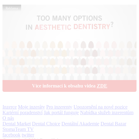
Reklama
Více informací k obsahu videa
ZDE
Inzerce
Moje inzeráty
Pro inzerenty
Upozornění na nové pozice
Kariérní poradenství
Jak portál funguje
Nabídka služeb inzerentům
O nás
Dental Market
Dental Choice
Dentální Akademie
Dental Bazar
StomaTeam TV
facebook
twitter