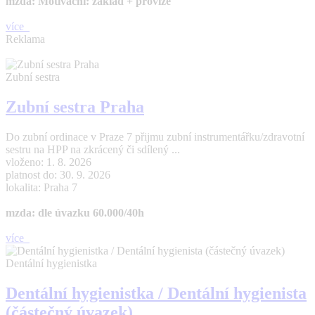
mzda: Motivační: základ + provize
více
Reklama
Zubní sestra
Zubní sestra Praha
Do zubní ordinace v Praze 7 přijmu zubní instrumentářku/zdravotní
sestru na HPP na zkrácený či sdílený ...
vloženo: 1. 8. 2026
platnost do: 30. 9. 2026
lokalita: Praha 7
mzda: dle úvazku 60.000/40h
více
Dentální hygienistka
Dentální hygienistka / Dentální hygienista
(částečný úvazek)