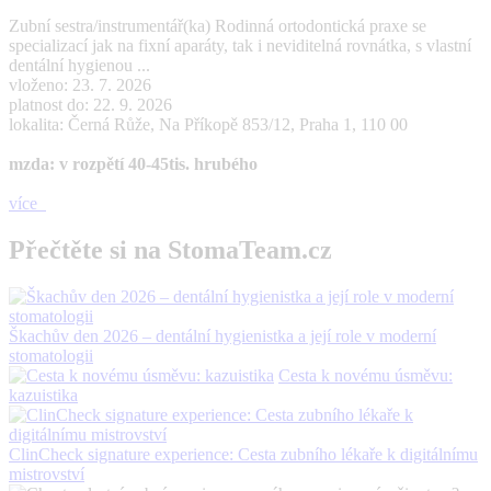
Zubní sestra/instrumentář(ka) Rodinná ortodontická praxe se
specializací jak na fixní aparáty, tak i neviditelná rovnátka, s vlastní
dentální hygienou ...
vloženo: 23. 7. 2026
platnost do: 22. 9. 2026
lokalita: Černá Růže, Na Příkopě 853/12, Praha 1, 110 00
mzda: v rozpětí 40-45tis. hrubého
více
Přečtěte si na StomaTeam.cz
Škachův den 2026 – dentální hygienistka a její role v moderní
stomatologii
Cesta k novému úsměvu:
kazuistika
ClinCheck signature experience: Cesta zubního lékaře k digitálnímu
mistrovství