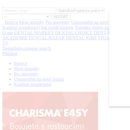
Inzerce
Moje inzeráty
Pro inzerenty
Upozornění na nové pozice
Kariérní poradenství
Jak portál funguje
Nabídka služeb inzerentům
O nás
DENTAL MARKET
DENTAL CHOICE
DENTÁLNÍ
AKADEMIE
DENTAL BAZAR
DENTAL JOBS
STOMATEAM
TV
DentalJobs.cz
menu
search
Přihlásit
Inzerce
Moje inzeráty
Pro inzerenty
Upozornění na nové pozice
Kariérní poradenství