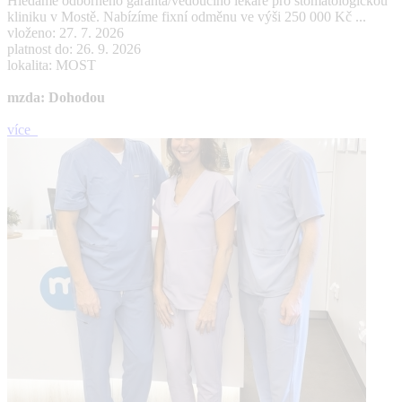
Hledáme odborného garanta/vedoucího lékaře pro stomatologickou
kliniku v Mostě. Nabízíme fixní odměnu ve výši 250 000 Kč ...
vloženo: 27. 7. 2026
platnost do: 26. 9. 2026
lokalita: MOST
mzda: Dohodou
více