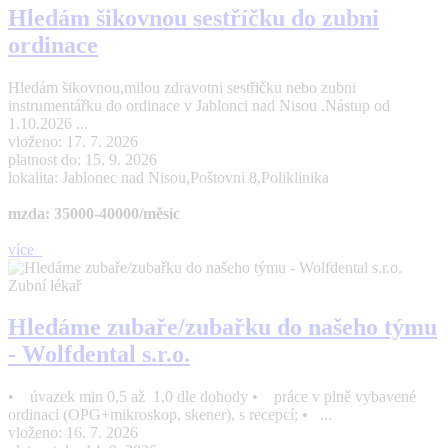
Hledám šikovnou sestříčku do zubni
ordinace
Hledám šikovnou,milou zdravotni sestřičku nebo zubni
instrumentářku do ordinace v Jablonci nad Nisou .Nástup od
1.10.2026 ...
vloženo: 17. 7. 2026
platnost do: 15. 9. 2026
lokalita: Jablonec nad Nisou,Poštovni 8,Poliklinika
mzda: 35000-40000/měsic
více
Zubní lékař
Hledáme zubaře/zubařku do našeho týmu
- Wolfdental s.r.o.
• úvazek min 0,5 až 1,0 dle dohody • práce v plně vybavené
ordinaci (OPG+mikroskop, skener), s recepcí; • ...
vloženo: 16. 7. 2026