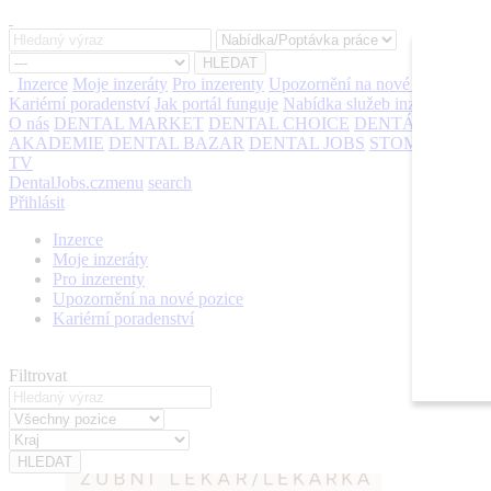
Inzerce
Moje inzeráty
Pro inzerenty
Upozornění na nové pozice
Kariérní poradenství
Jak portál funguje
Nabídka služeb inzerentům
O nás
DENTAL MARKET
DENTAL CHOICE
DENTÁLNÍ
AKADEMIE
DENTAL BAZAR
DENTAL JOBS
STOMATEAM
TV
DentalJobs.cz
menu
search
Přihlásit
Inzerce
Moje inzeráty
Pro inzerenty
Upozornění na nové pozice
Kariérní poradenství
Filtrovat