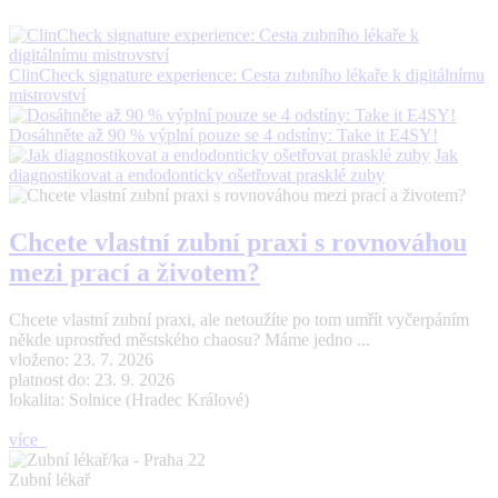
ClinCheck signature experience: Cesta zubního lékaře k digitálnímu
mistrovství
Dosáhněte až 90 % výplní pouze se 4 odstíny: Take it E4SY!
Jak
diagnostikovat a endodonticky ošetřovat prasklé zuby
Chcete vlastní zubní praxi s rovnováhou
mezi prací a životem?
Chcete vlastní zubní praxi, ale netoužíte po tom umřít vyčerpáním
někde uprostřed městského chaosu? Máme jedno ...
vloženo: 23. 7. 2026
platnost do: 23. 9. 2026
lokalita: Solnice (Hradec Králové)
více
Zubní lékař