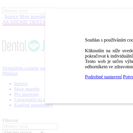
Inzerce
Moje inzeráty
Pro inzerenty
Upozornění na nové pozice
Kar
AKADEMIE
DENTAL BAZAR
DENTAL JOBS
STOMATEAM 
Souhlas s používáním co
Kliknutím na níže uvede
pokračovat k individuální
Tento web je určen výhr
odborníkem ve zdravotnic
DentalJobs.cz
menu
search
Přihlásit
Podrobné nastavení
Potvr
Inzerce
Moje inzeráty
Pro inzerenty
Upozornění na nové pozice
Kariérní poradenství
Filtrovat