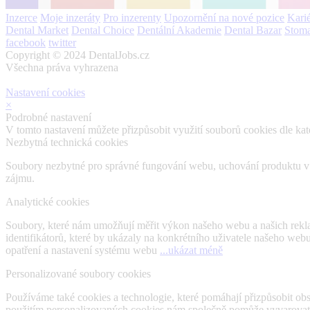
Inzerce
Moje inzeráty
Pro inzerenty
Upozornění na nové pozice
Karié
Dental Market
Dental Choice
Dentální Akademie
Dental Bazar
Stom
facebook
twitter
Copyright © 2024 DentalJobs.cz
Všechna práva vyhrazena
Nastavení cookies
×
Podrobné nastavení
V tomto nastavení můžete přizpůsobit využití souborů cookies dle kate
Nezbytná technická cookies
Soubory nezbytné pro správné fungování webu, uchování produktu v ná
zájmu.
Analytické cookies
Soubory, které nám umožňují měřit výkon našeho webu a našich rekl
identifikátorů, které by ukázaly na konkrétního uživatele našeho we
opatření a nastavení systému webu
...ukázat méně
Personalizované soubory cookies
Používáme také cookies a technologie, které pomáhají přizpůsobit o
použitím personalizovaných cookies nám společně pomůže vyvarovat se