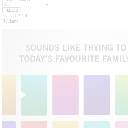
<<
<
1
2
3
4
Reklama