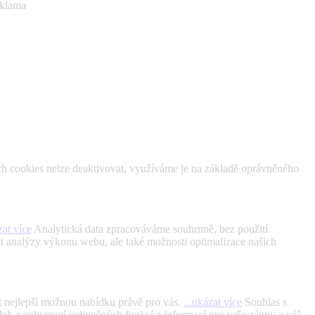
klama
ch cookies nelze deaktivovat, využíváme je na základě oprávněného
zat více
Analytická data zpracováváme souhrnně, bez použití
st analýzy výkonu webu, ale také možnosti optimalizace našich
t nejlepší možnou nabídku právě pro vás.
...ukázat více
Souhlas s
ek a zobrazení jedinečných funkcí a informací pro vaše zájmy a váš