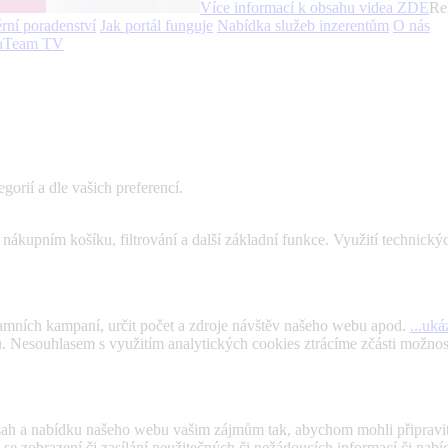
Více informací k obsahu videa
ZDE
Re
rní poradenství
Jak portál funguje
Nabídka služeb inzerentům
O nás
aTeam TV
gorií a dle vašich preferencí.
kupním košíku, filtrování a další základní funkce. Využití technický
amních kampaní, určit počet a zdroje návštěv našeho webu apod.
...uká
bu. Nesouhlasem s využitím analytických cookies ztrácíme zčásti možno
bsah a nabídku našeho webu vašim zájmům tak, abychom mohli připravi
 zobrazení či zasílání neužitečných či nežádoucích informací či nabíd