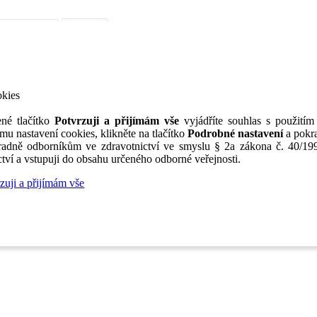
iérní poradenství
Jak portál funguje
Nabídka služeb inzerentům
O nás
TV
okies
né tlačítko
Potvrzuji a přijímám vše
vyjádříte souhlas s použitím
mu nastavení cookies, klikněte na tlačítko
Podrobné nastavení
a pokra
adně odborníkům ve zdravotnictví ve smyslu § 2a zákona č. 40/199
tví a vstupuji do obsahu určeného odborné veřejnosti.
zuji a přijímám vše