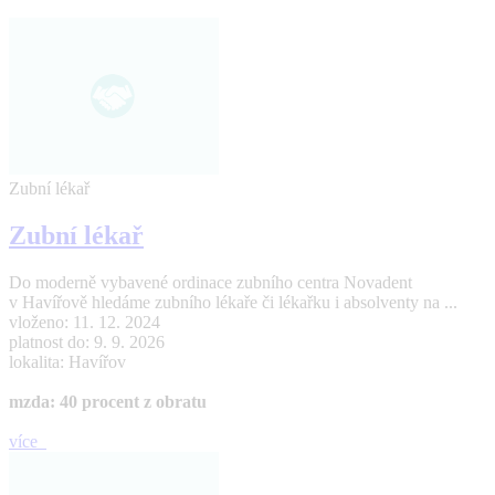
Zubní lékař
Zubní lékař
Do moderně vybavené ordinace zubního centra Novadent
v Havířově hledáme zubního lékaře či lékařku i absolventy na ...
vloženo: 11. 12. 2024
platnost do: 9. 9. 2026
lokalita: Havířov
mzda: 40 procent z obratu
více