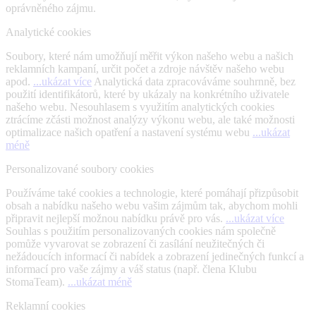
oprávněného zájmu.
Analytické cookies
Soubory, které nám umožňují měřit výkon našeho webu a našich
reklamních kampaní, určit počet a zdroje návštěv našeho webu
apod.
...ukázat více
Analytická data zpracováváme souhrnně, bez
použití identifikátorů, které by ukázaly na konkrétního uživatele
našeho webu. Nesouhlasem s využitím analytických cookies
ztrácíme zčásti možnost analýzy výkonu webu, ale také možnosti
optimalizace našich opatření a nastavení systému webu
...ukázat
méně
Personalizované soubory cookies
Používáme také cookies a technologie, které pomáhají přizpůsobit
obsah a nabídku našeho webu vašim zájmům tak, abychom mohli
připravit nejlepší možnou nabídku právě pro vás.
...ukázat více
Souhlas s použitím personalizovaných cookies nám společně
pomůže vyvarovat se zobrazení či zasílání neužitečných či
nežádoucích informací či nabídek a zobrazení jedinečných funkcí a
informací pro vaše zájmy a váš status (např. člena Klubu
StomaTeam).
...ukázat méně
Reklamní cookies