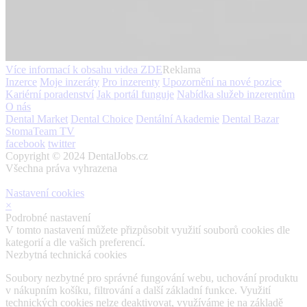
Více informací k obsahu videa
ZDE
Reklama
Inzerce
Moje inzeráty
Pro inzerenty
Upozornění na nové pozice
Kariérní poradenství
Jak portál funguje
Nabídka služeb inzerentům
O nás
Dental Market
Dental Choice
Dentální Akademie
Dental Bazar
StomaTeam TV
facebook
twitter
Copyright © 2024 DentalJobs.cz
Všechna práva vyhrazena
Nastavení cookies
×
Podrobné nastavení
V tomto nastavení můžete přizpůsobit využití souborů cookies dle
kategorií a dle vašich preferencí.
Nezbytná technická cookies
Soubory nezbytné pro správné fungování webu, uchování produktu
v nákupním košíku, filtrování a další základní funkce. Využití
technických cookies nelze deaktivovat, využíváme je na základě