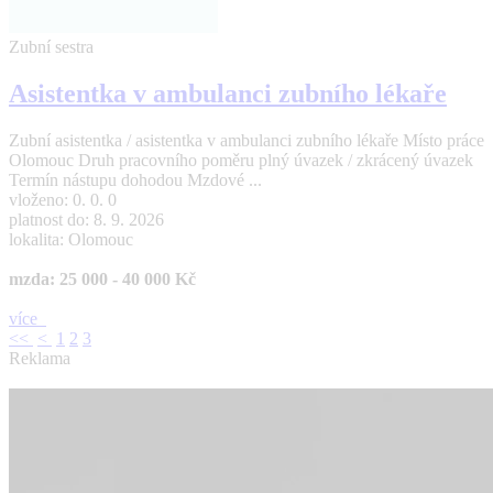
Zubní sestra
Asistentka v ambulanci zubního lékaře
Zubní asistentka / asistentka v ambulanci zubního lékaře Místo práce
Olomouc Druh pracovního poměru plný úvazek / zkrácený úvazek
Termín nástupu dohodou Mzdové ...
vloženo: 0. 0. 0
platnost do: 8. 9. 2026
lokalita: Olomouc
mzda: 25 000 - 40 000 Kč
více
<<
<
1
2
3
Reklama