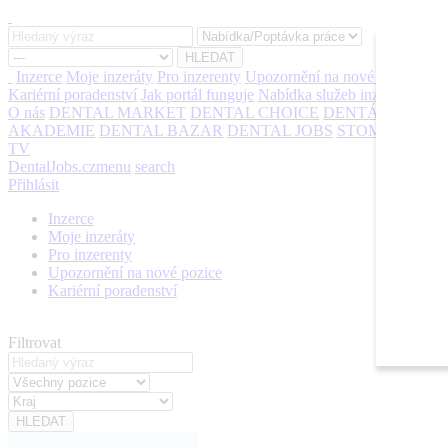
Inzerce
Moje inzeráty
Pro inzerenty
Upozornění na nové pozice
Kariérní poradenství
Jak portál funguje
Nabídka služeb inzerentům
O nás
DENTAL MARKET
DENTAL CHOICE
DENTÁLNÍ
AKADEMIE
DENTAL BAZAR
DENTAL JOBS
STOMATEAM
TV
DentalJobs.cz
menu
search
Přihlásit
Inzerce
Moje inzeráty
Pro inzerenty
Upozornění na nové pozice
Kariérní poradenství
Filtrovat