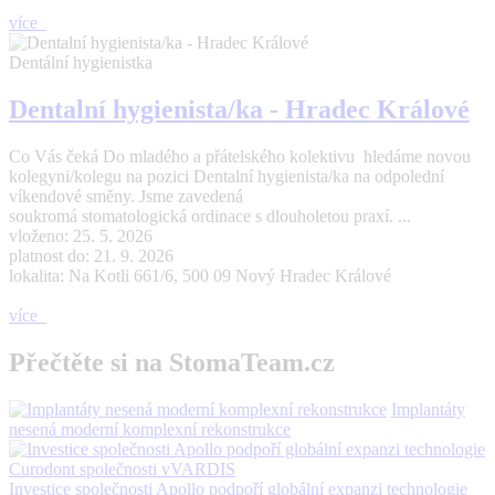
více
Dentální hygienistka
Dentalní hygienista/ka - Hradec Králové
Co Vás čeká Do mladého a přátelského kolektivu hledáme novou
kolegyni/kolegu na pozici Dentalní hygienista/ka na odpolední
víkendové směny. Jsme zavedená
soukromá stomatologická ordinace s dlouholetou praxí. ...
vloženo: 25. 5. 2026
platnost do: 21. 9. 2026
lokalita: Na Kotli 661/6, 500 09 Nový Hradec Králové
více
Přečtěte si na StomaTeam.cz
Implantáty
nesená moderní komplexní rekonstrukce
Investice společnosti Apollo podpoří globální expanzi technologie