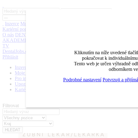
Inzerce
Moje inzeráty
Pro inzerenty
Upozornění na nové pozice
Kariérní poradenství
Jak portál funguje
Nabídka služeb inzerentům
O nás
DENTAL MARKET
DENTAL CHOICE
DENTÁLNÍ
AKADEMIE
DENTAL BAZAR
DENTAL JOBS
STOMATEAM
TV
DentalJobs.cz
menu
search
Kliknutím na níže uvedené tlačí
Přihlásit
pokračovat k individuálnímu 
Tento web je určen výhradně odb
Inzerce
odborníkem ve 
Moje inzeráty
Pro inzerenty
Podrobné nastavení
Potvrzuji a přijím
Upozornění na nové pozice
Kariérní poradenství
Filtrovat