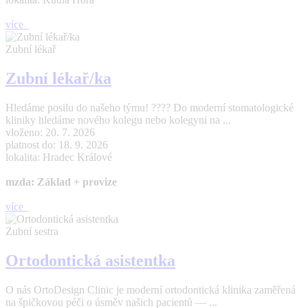
více
Zubní lékař
Zubní lékař/ka
Hledáme posilu do našeho týmu! ???? Do moderní stomatologické
kliniky hledáme nového kolegu nebo kolegyni na ...
vloženo: 20. 7. 2026
platnost do: 18. 9. 2026
lokalita: Hradec Králové
mzda: Základ + provize
více
Zubní sestra
Ortodontická asistentka
O nás OrtoDesign Clinic je moderní ortodontická klinika zaměřená
na špičkovou péči o úsměv našich pacientů — ...