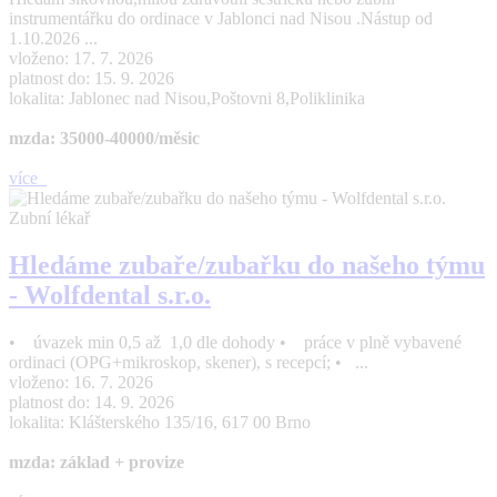
instrumentářku do ordinace v Jablonci nad Nisou .Nástup od
1.10.2026 ...
vloženo: 17. 7. 2026
platnost do: 15. 9. 2026
lokalita: Jablonec nad Nisou,Poštovni 8,Poliklinika
mzda: 35000-40000/měsic
více
Zubní lékař
Hledáme zubaře/zubařku do našeho týmu
- Wolfdental s.r.o.
• úvazek min 0,5 až 1,0 dle dohody • práce v plně vybavené
ordinaci (OPG+mikroskop, skener), s recepcí; • ...
vloženo: 16. 7. 2026
platnost do: 14. 9. 2026
lokalita: Klášterského 135/16, 617 00 Brno
mzda: základ + provize