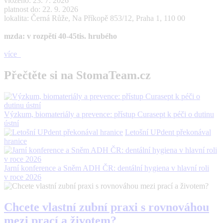
vloženo: 23. 7. 2026
platnost do: 22. 9. 2026
lokalita: Černá Růže, Na Příkopě 853/12, Praha 1, 110 00
mzda: v rozpětí 40-45tis. hrubého
více
Přečtěte si na StomaTeam.cz
Výzkum, biomateriály a prevence: přístup Curasept k péči o dutinu
ústní
Letošní UPdent překonával
hranice
Jarní konference a Sněm ADH ČR: dentální hygiena v hlavní roli
v roce 2026
Chcete vlastní zubní praxi s rovnováhou
mezi prací a životem?