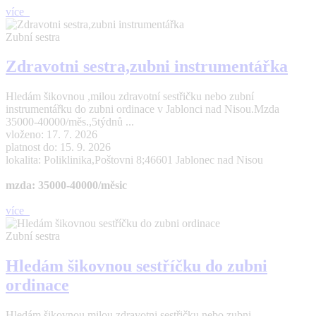
více
Zubní sestra
Zdravotni sestra,zubni instrumentářka
Hledám šikovnou ,milou zdravotní sestřičku nebo zubní
instrumentářku do zubni ordinace v Jablonci nad Nisou.Mzda
35000-40000/měs.,5týdnů ...
vloženo: 17. 7. 2026
platnost do: 15. 9. 2026
lokalita: Poliklinika,Poštovni 8;46601 Jablonec nad Nisou
mzda: 35000-40000/měsic
více
Zubní sestra
Hledám šikovnou sestříčku do zubni
ordinace
Hledám šikovnou,milou zdravotni sestřičku nebo zubni