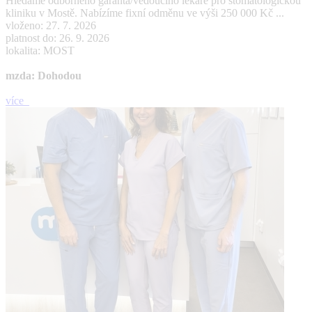
Hledáme odborného garanta/vedoucího lékaře pro stomatologickou
kliniku v Mostě. Nabízíme fixní odměnu ve výši 250 000 Kč ...
vloženo: 27. 7. 2026
platnost do: 26. 9. 2026
lokalita: MOST
mzda: Dohodou
více