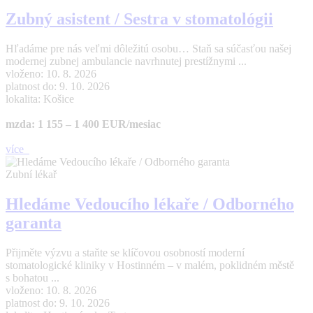
Zubný asistent / Sestra v stomatológii
Hľadáme pre nás veľmi dôležitú osobu… Staň sa súčasťou našej
modernej zubnej ambulancie navrhnutej prestížnymi ...
vloženo: 10. 8. 2026
platnost do: 9. 10. 2026
lokalita: Košice
mzda: 1 155 – 1 400 EUR/mesiac
více
Zubní lékař
Hledáme Vedoucího lékaře / Odborného
garanta
Přijměte výzvu a staňte se klíčovou osobností moderní
stomatologické kliniky v Hostinném – v malém, poklidném městě
s bohatou ...
vloženo: 10. 8. 2026
platnost do: 9. 10. 2026