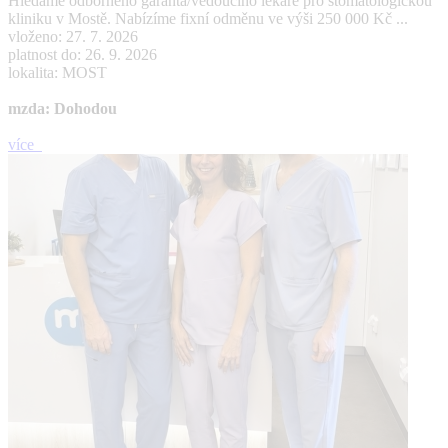
Hledáme odborného garanta/vedoucího lékaře pro stomatologickou
kliniku v Mostě. Nabízíme fixní odměnu ve výši 250 000 Kč ...
vloženo: 27. 7. 2026
platnost do: 26. 9. 2026
lokalita: MOST
mzda: Dohodou
více