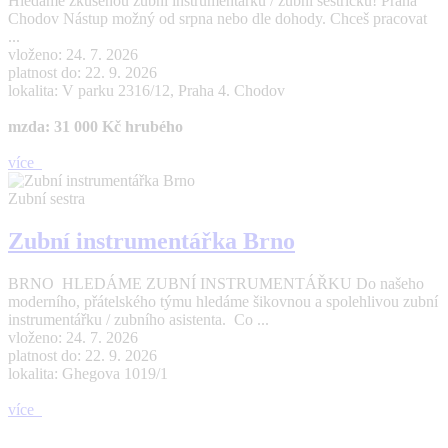
Hledáme zkušenou zubní instrumentářku / zubní sestřičku! Praha
Chodov Nástup možný od srpna nebo dle dohody. Chceš pracovat
...
vloženo: 24. 7. 2026
platnost do: 22. 9. 2026
lokalita: V parku 2316/12, Praha 4. Chodov
mzda: 31 000 Kč hrubého
více
Zubní sestra
Zubní instrumentářka Brno
BRNO HLEDÁME ZUBNÍ INSTRUMENTÁŘKU Do našeho
moderního, přátelského týmu hledáme šikovnou a spolehlivou zubní
instrumentářku / zubního asistenta. Co ...
vloženo: 24. 7. 2026
platnost do: 22. 9. 2026
lokalita: Ghegova 1019/1
více