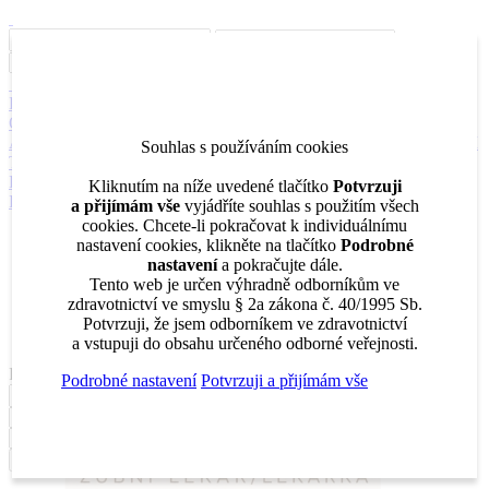
Inzerce
Moje inzeráty
Pro inzerenty
Upozornění na nové pozice
Kariérní poradenství
Jak portál funguje
Nabídka služeb inzerentům
O nás
DENTAL MARKET
DENTAL CHOICE
DENTÁLNÍ
AKADEMIE
DENTAL BAZAR
DENTAL JOBS
STOMATEAM
Souhlas s používáním cookies
TV
DentalJobs.cz
menu
search
Kliknutím na níže uvedené tlačítko
Potvrzuji
Přihlásit
a přijímám vše
vyjádříte souhlas s použitím všech
cookies. Chcete-li pokračovat k individuálnímu
Inzerce
nastavení cookies, klikněte na tlačítko
Podrobné
Moje inzeráty
nastavení
a pokračujte dále.
Pro inzerenty
Tento web je určen výhradně odborníkům ve
Upozornění na nové pozice
zdravotnictví ve smyslu § 2a zákona č. 40/1995 Sb.
Kariérní poradenství
Potvrzuji, že jsem odborníkem ve zdravotnictví
a vstupuji do obsahu určeného odborné veřejnosti.
Filtrovat
Podrobné nastavení
Potvrzuji a přijímám vše