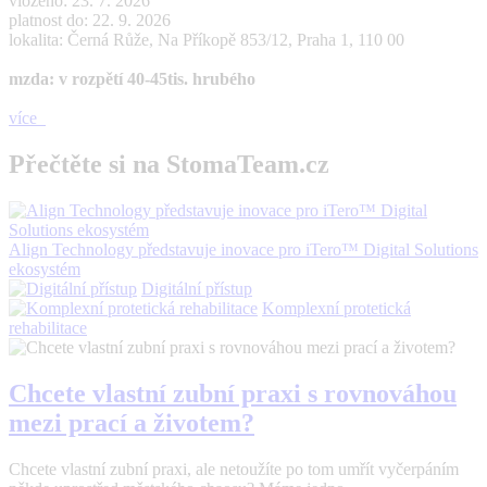
vloženo: 23. 7. 2026
platnost do: 22. 9. 2026
lokalita: Černá Růže, Na Příkopě 853/12, Praha 1, 110 00
mzda: v rozpětí 40-45tis. hrubého
více
Přečtěte si na StomaTeam.cz
Align Technology představuje inovace pro iTero™ Digital Solutions
ekosystém
Digitální přístup
Komplexní protetická
rehabilitace
Chcete vlastní zubní praxi s rovnováhou
mezi prací a životem?
Chcete vlastní zubní praxi, ale netoužíte po tom umřít vyčerpáním