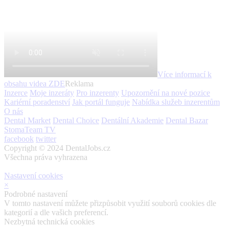
Více informací k
obsahu videa
ZDE
Reklama
Inzerce
Moje inzeráty
Pro inzerenty
Upozornění na nové pozice
Kariérní poradenství
Jak portál funguje
Nabídka služeb inzerentům
O nás
Dental Market
Dental Choice
Dentální Akademie
Dental Bazar
StomaTeam TV
facebook
twitter
Copyright © 2024 DentalJobs.cz
Všechna práva vyhrazena
Nastavení cookies
×
Podrobné nastavení
V tomto nastavení můžete přizpůsobit využití souborů cookies dle
kategorií a dle vašich preferencí.
Nezbytná technická cookies