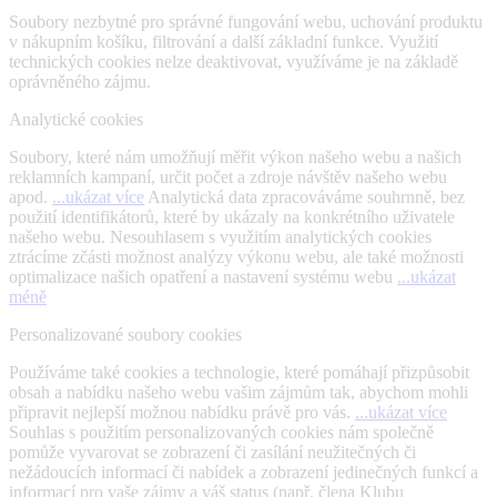
Soubory nezbytné pro správné fungování webu, uchování produktu
v nákupním košíku, filtrování a další základní funkce. Využití
technických cookies nelze deaktivovat, využíváme je na základě
oprávněného zájmu.
Analytické cookies
Soubory, které nám umožňují měřit výkon našeho webu a našich
reklamních kampaní, určit počet a zdroje návštěv našeho webu
apod.
...ukázat více
Analytická data zpracováváme souhrnně, bez
použití identifikátorů, které by ukázaly na konkrétního uživatele
našeho webu. Nesouhlasem s využitím analytických cookies
ztrácíme zčásti možnost analýzy výkonu webu, ale také možnosti
optimalizace našich opatření a nastavení systému webu
...ukázat
méně
Personalizované soubory cookies
Používáme také cookies a technologie, které pomáhají přizpůsobit
obsah a nabídku našeho webu vašim zájmům tak, abychom mohli
připravit nejlepší možnou nabídku právě pro vás.
...ukázat více
Souhlas s použitím personalizovaných cookies nám společně
pomůže vyvarovat se zobrazení či zasílání neužitečných či
nežádoucích informací či nabídek a zobrazení jedinečných funkcí a
informací pro vaše zájmy a váš status (např. člena Klubu