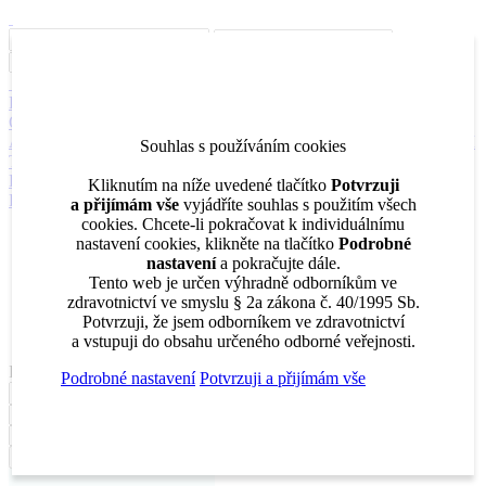
Inzerce
Moje inzeráty
Pro inzerenty
Upozornění na nové pozice
Kariérní poradenství
Jak portál funguje
Nabídka služeb inzerentům
O nás
DENTAL MARKET
DENTAL CHOICE
DENTÁLNÍ
AKADEMIE
DENTAL BAZAR
DENTAL JOBS
STOMATEAM
Souhlas s používáním cookies
TV
DentalJobs.cz
menu
search
Kliknutím na níže uvedené tlačítko
Potvrzuji
Přihlásit
a přijímám vše
vyjádříte souhlas s použitím všech
cookies. Chcete-li pokračovat k individuálnímu
Inzerce
nastavení cookies, klikněte na tlačítko
Podrobné
Moje inzeráty
nastavení
a pokračujte dále.
Pro inzerenty
Tento web je určen výhradně odborníkům ve
Upozornění na nové pozice
zdravotnictví ve smyslu § 2a zákona č. 40/1995 Sb.
Kariérní poradenství
Potvrzuji, že jsem odborníkem ve zdravotnictví
a vstupuji do obsahu určeného odborné veřejnosti.
Filtrovat
Podrobné nastavení
Potvrzuji a přijímám vše