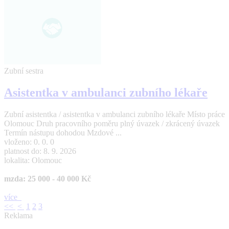
Zubní sestra
Asistentka v ambulanci zubního lékaře
Zubní asistentka / asistentka v ambulanci zubního lékaře Místo práce
Olomouc Druh pracovního poměru plný úvazek / zkrácený úvazek
Termín nástupu dohodou Mzdové ...
vloženo: 0. 0. 0
platnost do: 8. 9. 2026
lokalita: Olomouc
mzda: 25 000 - 40 000 Kč
více
<<
<
1
2
3
Reklama