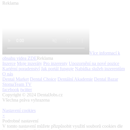
Reklama
Více informací k
obsahu videa
ZDE
Reklama
Inzerce
Moje inzeráty
Pro inzerenty
Upozornění na nové pozice
Kariérní poradenství
Jak portál funguje
Nabídka služeb inzerentům
O nás
Dental Market
Dental Choice
Dentální Akademie
Dental Bazar
StomaTeam TV
facebook
twitter
Copyright © 2024 DentalJobs.cz
Všechna práva vyhrazena
Nastavení cookies
×
Podrobné nastavení
V tomto nastavení můžete přizpůsobit využití souborů cookies dle