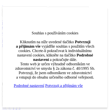
Inzerce
Moje inzeráty
Pro inzerenty
Upozornění na nové pozice
Kariérní poradenství
Jak portál funguje
Nabídka služeb inzerentům
O nás
DENTAL MARKET
DENTAL CHOICE
DENTÁLNÍ
AKADEMIE
DENTAL BAZAR
DENTAL JOBS
STOMATEAM
Souhlas s používáním cookies
TV
DentalJobs.cz
menu
search
Kliknutím na níže uvedené tlačítko
Potvrzuji
Přihlásit
a přijímám vše
vyjádříte souhlas s použitím všech
cookies. Chcete-li pokračovat k individuálnímu
Inzerce
nastavení cookies, klikněte na tlačítko
Podrobné
Moje inzeráty
nastavení
a pokračujte dále.
Pro inzerenty
Tento web je určen výhradně odborníkům ve
Upozornění na nové pozice
zdravotnictví ve smyslu § 2a zákona č. 40/1995 Sb.
Kariérní poradenství
Potvrzuji, že jsem odborníkem ve zdravotnictví
a vstupuji do obsahu určeného odborné veřejnosti.
Filtrovat
Podrobné nastavení
Potvrzuji a přijímám vše
<<
<
1
2
3