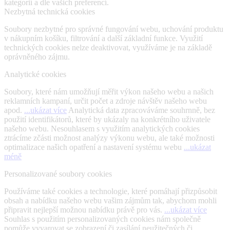
kategorií a dle vašich preferencí.
Nezbytná technická cookies
Soubory nezbytné pro správné fungování webu, uchování produktu
v nákupním košíku, filtrování a další základní funkce. Využití
technických cookies nelze deaktivovat, využíváme je na základě
oprávněného zájmu.
Analytické cookies
Soubory, které nám umožňují měřit výkon našeho webu a našich
reklamních kampaní, určit počet a zdroje návštěv našeho webu
apod.
...ukázat více
Analytická data zpracováváme souhrnně, bez
použití identifikátorů, které by ukázaly na konkrétního uživatele
našeho webu. Nesouhlasem s využitím analytických cookies
ztrácíme zčásti možnost analýzy výkonu webu, ale také možnosti
optimalizace našich opatření a nastavení systému webu
...ukázat
méně
Personalizované soubory cookies
Používáme také cookies a technologie, které pomáhají přizpůsobit
obsah a nabídku našeho webu vašim zájmům tak, abychom mohli
připravit nejlepší možnou nabídku právě pro vás.
...ukázat více
Souhlas s použitím personalizovaných cookies nám společně
pomůže vyvarovat se zobrazení či zasílání neužitečných či