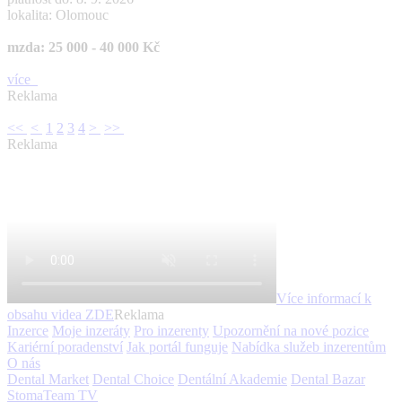
lokalita: Olomouc
mzda: 25 000 - 40 000 Kč
více
Reklama
<<
<
1
2
3
4
>
>>
Reklama
Více informací k
obsahu videa
ZDE
Reklama
Inzerce
Moje inzeráty
Pro inzerenty
Upozornění na nové pozice
Kariérní poradenství
Jak portál funguje
Nabídka služeb inzerentům
O nás
Dental Market
Dental Choice
Dentální Akademie
Dental Bazar
StomaTeam TV