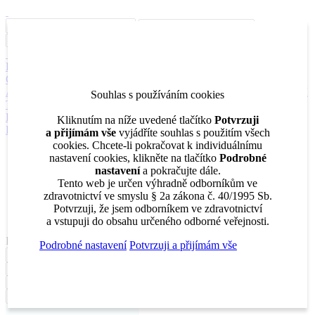
Inzerce
Moje inzeráty
Pro inzerenty
Upozornění na nové pozice
Kariérní poradenství
Jak portál funguje
Nabídka služeb inzerentům
O nás
DENTAL MARKET
DENTAL CHOICE
DENTÁLNÍ
AKADEMIE
DENTAL BAZAR
DENTAL JOBS
STOMATEAM
Souhlas s používáním cookies
TV
DentalJobs.cz
menu
search
Kliknutím na níže uvedené tlačítko
Potvrzuji
Přihlásit
a přijímám vše
vyjádříte souhlas s použitím všech
cookies. Chcete-li pokračovat k individuálnímu
Inzerce
nastavení cookies, klikněte na tlačítko
Podrobné
Moje inzeráty
nastavení
a pokračujte dále.
Pro inzerenty
Tento web je určen výhradně odborníkům ve
Upozornění na nové pozice
zdravotnictví ve smyslu § 2a zákona č. 40/1995 Sb.
Kariérní poradenství
Potvrzuji, že jsem odborníkem ve zdravotnictví
a vstupuji do obsahu určeného odborné veřejnosti.
Filtrovat
Podrobné nastavení
Potvrzuji a přijímám vše