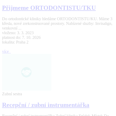
Přijmeme ORTODONTISTU/TKU
Do ortodontické kliniky hledáme ORTODONTISTU/KU. Máme 3
křesla, nové zrekonstruované prostory. Nabízené sluzby: Invisalign,
venkovní ...
vloženo: 3. 3. 2023
platnost do: 7. 10. 2026
lokalita: Praha 2
více
Zubní sestra
Recepční / zubní instrumentářka
Recepční / zubní instrumentářka Zubní klinika Frýdek-Místek Do