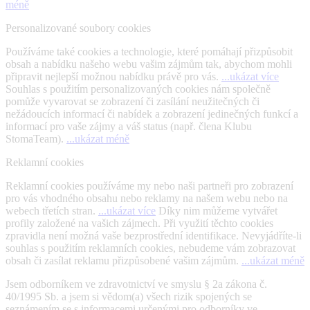
méně
Personalizované soubory cookies
Používáme také cookies a technologie, které pomáhají přizpůsobit
obsah a nabídku našeho webu vašim zájmům tak, abychom mohli
připravit nejlepší možnou nabídku právě pro vás.
...ukázat více
Souhlas s použitím personalizovaných cookies nám společně
pomůže vyvarovat se zobrazení či zasílání neužitečných či
nežádoucích informací či nabídek a zobrazení jedinečných funkcí a
informací pro vaše zájmy a váš status (např. člena Klubu
StomaTeam).
...ukázat méně
Reklamní cookies
Reklamní cookies používáme my nebo naši partneři pro zobrazení
pro vás vhodného obsahu nebo reklamy na našem webu nebo na
webech třetích stran.
...ukázat více
Díky nim můžeme vytvářet
profily založené na vašich zájmech. Při využití těchto cookies
zpravidla není možná vaše bezprostřední identifikace. Nevyjádříte-li
souhlas s použitím reklamních cookies, nebudeme vám zobrazovat
obsah či zasílat reklamu přizpůsobené vašim zájmům.
...ukázat méně
Jsem odborníkem ve zdravotnictví ve smyslu § 2a zákona č.
40/1995 Sb. a jsem si vědom(a) všech rizik spojených se
seznámením se s informacemi určenými pro odborníky ve