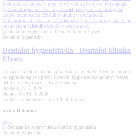
Elektronické návody v praxi: proč vám u přístroje chybí manuál
Má chirurgická léčba smysl? Aneb jaké je místo chirurgické terapie
onemocnění čelistního kloubu v současnosti.
Dentální hygienistka
Dentalní hygienista/ka - Dentální klinika
Élysée
Co vás čeká Do mladého a přátelského kolektivu hledáme novou
kolegyni/kolegu na pozici Dentalní hygienista/ka na plný úvazek
nebo zkraceny uvazek. Jsme zavedená ...
vloženo: 25. 5. 2026
platnost do: 14. 9. 2026
lokalita: Francouzská 75/4, 120 00 Praha 2
mzda: Dohodou
více
Dentální hygienistka