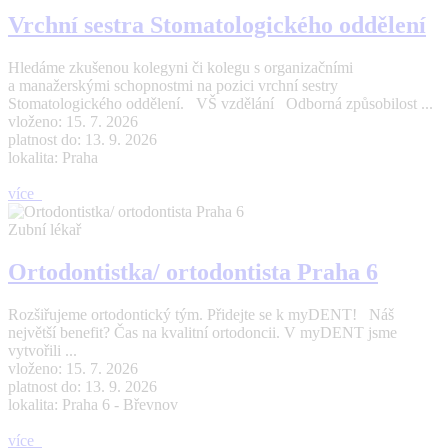
Vrchní sestra Stomatologického oddělení
Hledáme zkušenou kolegyni či kolegu s organizačními
a manažerskými schopnostmi na pozici vrchní sestry
Stomatologického oddělení. VŠ vzdělání Odborná způsobilost ...
vloženo: 15. 7. 2026
platnost do: 13. 9. 2026
lokalita: Praha
více
Zubní lékař
Ortodontistka/ ortodontista Praha 6
Rozšiřujeme ortodontický tým. Přidejte se k myDENT! Náš
největší benefit? Čas na kvalitní ortodoncii. V myDENT jsme
vytvořili ...
vloženo: 15. 7. 2026
platnost do: 13. 9. 2026
lokalita: Praha 6 - Břevnov
více