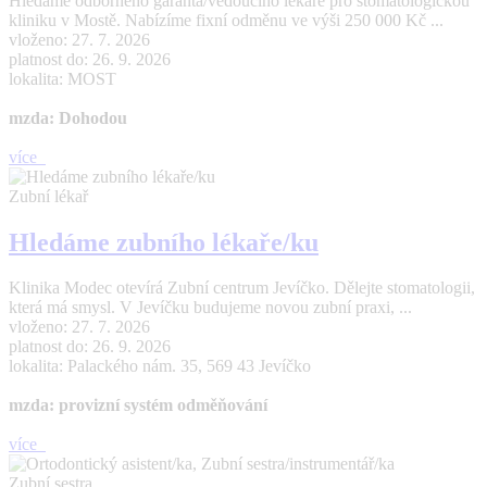
Hledáme odborného garanta/vedoucího lékaře pro stomatologickou
kliniku v Mostě. Nabízíme fixní odměnu ve výši 250 000 Kč ...
vloženo: 27. 7. 2026
platnost do: 26. 9. 2026
lokalita: MOST
mzda: Dohodou
více
Zubní lékař
Hledáme zubního lékaře/ku
Klinika Modec otevírá Zubní centrum Jevíčko. Dělejte stomatologii,
která má smysl. V Jevíčku budujeme novou zubní praxi, ...
vloženo: 27. 7. 2026
platnost do: 26. 9. 2026
lokalita: Palackého nám. 35, 569 43 Jevíčko
mzda: provizní systém odměňování
více
Zubní sestra