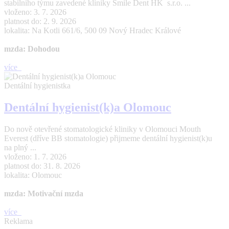
stabilního týmu zavedené kliniky Smile Dent HK s.r.o. ...
vloženo: 3. 7. 2026
platnost do: 2. 9. 2026
lokalita: Na Kotli 661/6, 500 09 Nový Hradec Králové
mzda: Dohodou
více
Dentální hygienistka
Dentální hygienist(k)a Olomouc
Do nově otevřené stomatologické kliniky v Olomouci Mouth
Everest (dříve BB stomatologie) přijmeme dentální hygienist(k)u
na plný ...
vloženo: 1. 7. 2026
platnost do: 31. 8. 2026
lokalita: Olomouc
mzda: Motivační mzda
více
Reklama