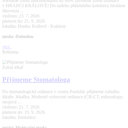
Hledáme zubní instrumentářku do nově zavedené zubní ordinace
v HRADCI KRÁLOVÉ! Do našeho přátelského kolektivu hledáme
šikovnou ...
vloženo: 23. 7. 2026
platnost do: 21. 9. 2026
lokalita: Hradec Králové - Kukleny
mzda: Dohodou
více
Reklama
Zubní lékař
Přijmeme Stomatologa
Do stomatologické ordinace v centru Pardubic přijmeme zubního
lékaře- lékařku. Moderně vybavené ordinace (CB-CT, mikroskopy,
strojová ...
vloženo: 21. 7. 2026
platnost do: 19. 9. 2026
lokalita: Pardubice
mzda: Motivační mzda