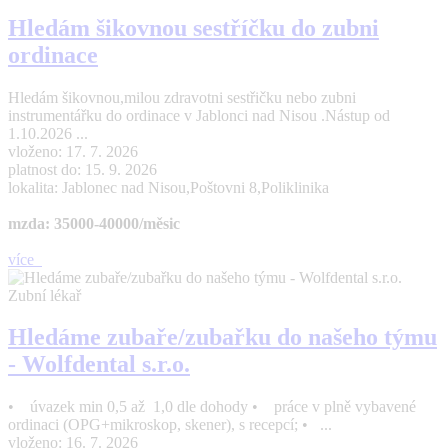
Hledám šikovnou sestříčku do zubni
ordinace
Hledám šikovnou,milou zdravotni sestřičku nebo zubni
instrumentářku do ordinace v Jablonci nad Nisou .Nástup od
1.10.2026 ...
vloženo: 17. 7. 2026
platnost do: 15. 9. 2026
lokalita: Jablonec nad Nisou,Poštovni 8,Poliklinika
mzda: 35000-40000/měsic
více
Zubní lékař
Hledáme zubaře/zubařku do našeho týmu
- Wolfdental s.r.o.
• úvazek min 0,5 až 1,0 dle dohody • práce v plně vybavené
ordinaci (OPG+mikroskop, skener), s recepcí; • ...
vloženo: 16. 7. 2026