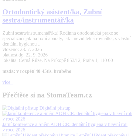
Ortodontický asistent/ka, Zubní
sestra/instrumentář/ka
Zubní sestra/instrumentář(ka) Rodinná ortodontická praxe se
specializací jak na fixní aparáty, tak i neviditelná rovnátka, s vlastní
dentální hygienou ...
vloženo: 23. 7. 2026
platnost do: 22. 9. 2026
lokalita: Černá Růže, Na Příkopě 853/12, Praha 1, 110 00
mzda: v rozpětí 40-45tis. hrubého
více
Přečtěte si na StomaTeam.cz
Digitální přístup
Jarní konference a Sněm ADH ČR: dentální hygiena v hlavní roli
v roce 2026
Letošní UPdent překonával