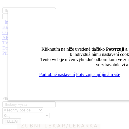
Inzerce
Moje inzeráty
Pro inzerenty
Upozornění na nové pozice
Kariérní poradenství
Jak portál funguje
Nabídka služeb inzerentům
O nás
DENTAL MARKET
DENTAL CHOICE
DENTÁLNÍ
AKADEMIE
DENTAL BAZAR
DENTAL JOBS
STOMATEAM
TV
DentalJobs.cz
menu
search
Kliknutím na níže uvedené tlačítko
Potvrzuji a
Přihlásit
k individuálnímu nastavení cooki
Tento web je určen výhradně odborníkům ve zdra
Inzerce
ve zdravotnictví 
Moje inzeráty
Pro inzerenty
Podrobné nastavení
Potvrzuji a přijímám vše
Upozornění na nové pozice
Kariérní poradenství
Filtrovat