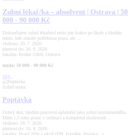
Zubní lékař/ka – absolvent | Ostrava | 50
000 - 90 000 Kč
Dokončujete zubní lékařství nebo jste krátce po škole a hledáte
místo, kde získáte potřebnou praxi, ale ...
vloženo: 20. 7. 2026
platnost do: 26. 9. 2026
lokalita: Reální 338/6, Ostrava
mzda: 50 000 - 90 000 Kč
více
Zubní sestra
Poptávka
Dobrý den, hledám pracovní uplatnění jako zubní instrumentářka.
Mám 1,5 roku praxe v ordinaci a kompletní zkušenosti ...
vloženo: 18. 7. 2026
platnost do: 16. 9. 2026
lokalita: Nový Jičín a okolí (FM, Frenštát, Hranice ..)