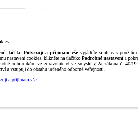
iérní poradenství
Jak portál funguje
Nabídka služeb inzerentům
O nás
TV
okies
né tlačítko
Potvrzuji a přijímám vše
vyjádříte souhlas s použitím
mu nastavení cookies, klikněte na tlačítko
Podrobné nastavení
a pokra
adně odborníkům ve zdravotnictví ve smyslu § 2a zákona č. 40/199
tví a vstupuji do obsahu určeného odborné veřejnosti.
zuji a přijímám vše