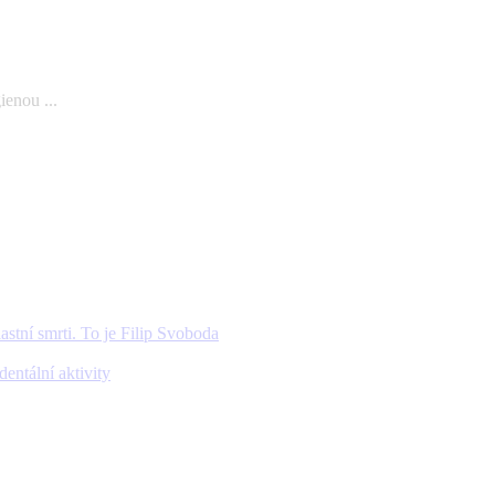
ienou ...
lastní smrti. To je Filip Svoboda
entální aktivity