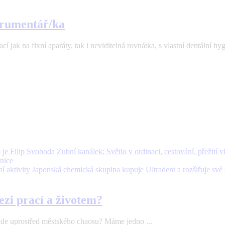
strumentář/ka
 jak na fixní aparáty, tak i neviditelná rovnátka, s vlastní dentální hyg
Zubní kanálek: Světlo v ordinaci, cestování, přežití v
nice
Japonská chemická skupina kupuje Ultradent a rozšiřuje své d
ezi prací a životem?
ěkde uprostřed městského chaosu? Máme jedno ...