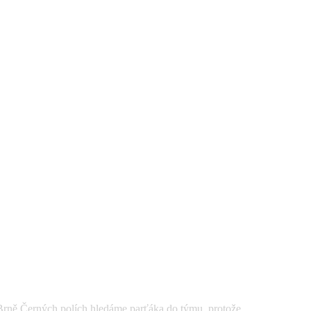
Černých polích hledáme parťáka do týmu, protože ...