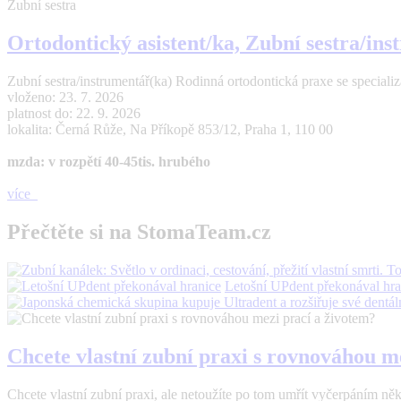
Zubní sestra
Ortodontický asistent/ka, Zubní sestra/in
Zubní sestra/instrumentář(ka) Rodinná ortodontická praxe se specializací
vloženo: 23. 7. 2026
platnost do: 22. 9. 2026
lokalita: Černá Růže, Na Příkopě 853/12, Praha 1, 110 00
mzda: v rozpětí 40-45tis. hrubého
více
Přečtěte si na StomaTeam.cz
Letošní UPdent překonával hra
Chcete vlastní zubní praxi s rovnováhou m
Chcete vlastní zubní praxi, ale netoužíte po tom umřít vyčerpáním n