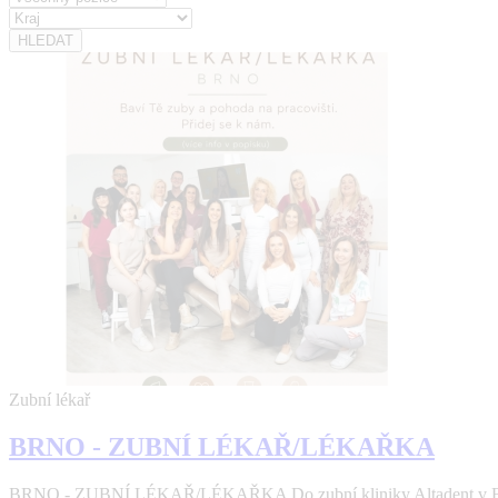
Zubní lékař
BRNO - ZUBNÍ LÉKAŘ/LÉKAŘKA
BRNO - ZUBNÍ LÉKAŘ/LÉKAŘKA Do zubní kliniky Altadent v Brně 