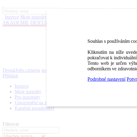
Inzerce
Moje inzeráty
Pro inzerenty
Upozornění na nové pozice
Kar
AKADEMIE
DENTAL BAZAR
DENTAL JOBS
STOMATEAM 
Souhlas s používáním co
Kliknutím na níže uvede
pokračovat k individuální
Tento web je určen výhr
odborníkem ve zdravotnic
DentalJobs.cz
menu
search
Přihlásit
Podrobné nastavení
Potvr
Inzerce
Moje inzeráty
Pro inzerenty
Upozornění na nové pozice
Kariérní poradenství
Filtrovat