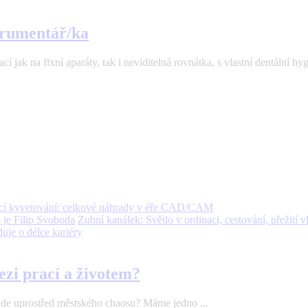
strumentář/ka
 jak na fixní aparáty, tak i neviditelná rovnátka, s vlastní dentální hyg
icí kyvetování: celkové náhrady v éře CAD/CAM
Zubní kanálek: Světlo v ordinaci, cestování, přežití v
je o délce kariéry
ezi prací a životem?
ěkde uprostřed městského chaosu? Máme jedno ...