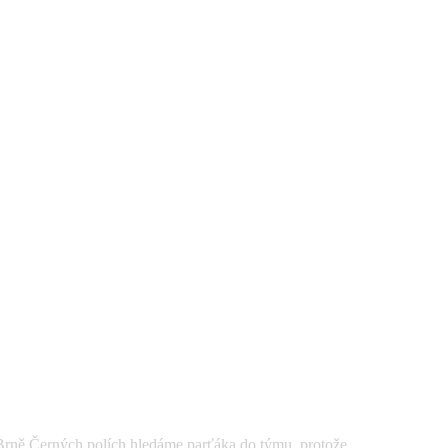
Černých polích hledáme parťáka do týmu, protože ...