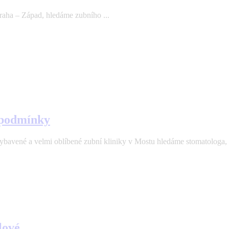
aha – Západ, hledáme zubního ...
 podmínky
velmi oblíbené zubní kliniky v Mostu hledáme stomatologa, kte
lové