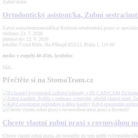
Zubní sestra
Ortodontický asistent/ka, Zubní sestra/in
Zubní sestra/instrumentář(ka) Rodinná ortodontická praxe se specializací
vloženo: 23. 7. 2026
platnost do: 22. 9. 2026
lokalita: Černá Růže, Na Příkopě 853/12, Praha 1, 110 00
mzda: v rozpětí 40-45tis. hrubého
více
Přečtěte si na StomaTeam.cz
Za hran
Když ergonomie rozhodu
Chcete vlastní zubní praxi s rovnováhou m
Chcete vlastní zubní praxi, ale netoužíte po tom umřít vyčerpáním n