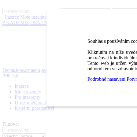
Inzerce
Moje inzeráty
Pro inzerenty
Upozornění na nové pozice
Kar
AKADEMIE
DENTAL BAZAR
DENTAL JOBS
STOMATEAM 
Souhlas s používáním co
Kliknutím na níže uvede
pokračovat k individuální
Tento web je určen výhr
odborníkem ve zdravotnic
DentalJobs.cz
menu
search
Přihlásit
Podrobné nastavení
Potvr
Inzerce
Moje inzeráty
Pro inzerenty
Upozornění na nové pozice
Kariérní poradenství
Filtrovat