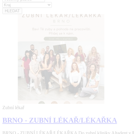
Zubní lékař
BRNO - ZUBNÍ LÉKAŘ/LÉKAŘKA
BRNO - ZUBNÍ LÉKAŘ/LÉKAŘKA Do zubní kliniky Altadent v Brně 