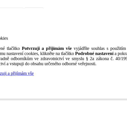
iérní poradenství
Jak portál funguje
Nabídka služeb inzerentům
O nás
TV
okies
né tlačítko
Potvrzuji a přijímám vše
vyjádříte souhlas s použitím
mu nastavení cookies, klikněte na tlačítko
Podrobné nastavení
a pokra
adně odborníkům ve zdravotnictví ve smyslu § 2a zákona č. 40/199
tví a vstupuji do obsahu určeného odborné veřejnosti.
zuji a přijímám vše