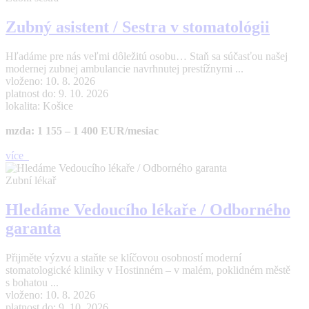
Zubný asistent / Sestra v stomatológii
Hľadáme pre nás veľmi dôležitú osobu… Staň sa súčasťou našej
modernej zubnej ambulancie navrhnutej prestížnymi ...
vloženo: 10. 8. 2026
platnost do: 9. 10. 2026
lokalita: Košice
mzda: 1 155 – 1 400 EUR/mesiac
více
Zubní lékař
Hledáme Vedoucího lékaře / Odborného
garanta
Přijměte výzvu a staňte se klíčovou osobností moderní
stomatologické kliniky v Hostinném – v malém, poklidném městě
s bohatou ...
vloženo: 10. 8. 2026
platnost do: 9. 10. 2026