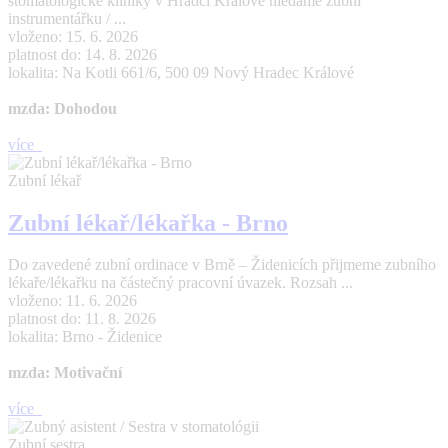
stomatologické kliniky v Hradci Králové hledáme zubní
instrumentářku / ...
vloženo: 15. 6. 2026
platnost do: 14. 8. 2026
lokalita: Na Kotli 661/6, 500 09 Nový Hradec Králové
mzda: Dohodou
více
Zubní lékař
Zubní lékař/lékařka - Brno
Do zavedené zubní ordinace v Brně – Židenicích přijmeme zubního
lékaře/lékařku na částečný pracovní úvazek. Rozsah ...
vloženo: 11. 6. 2026
platnost do: 11. 8. 2026
lokalita: Brno - Židenice
mzda: Motivační
více
Zubní sestra