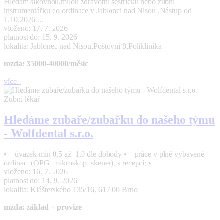
Hledám šikovnou,milou zdravotni sestřičku nebo zubni
instrumentářku do ordinace v Jablonci nad Nisou .Nástup od
1.10.2026 ...
vloženo: 17. 7. 2026
platnost do: 15. 9. 2026
lokalita: Jablonec nad Nisou,Poštovni 8,Poliklinika
mzda: 35000-40000/měsic
více
Zubní lékař
Hledáme zubaře/zubařku do našeho týmu
- Wolfdental s.r.o.
• úvazek min 0,5 až 1,0 dle dohody • práce v plně vybavené
ordinaci (OPG+mikroskop, skener), s recepcí; • ...
vloženo: 16. 7. 2026
platnost do: 14. 9. 2026
lokalita: Klášterského 135/16, 617 00 Brno
mzda: základ + provize