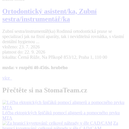
Ortodontický asistent/ka, Zubní
sestra/instrumentář/ka
Zubní sestra/instrumentář(ka) Rodinná ortodontická praxe se
specializací jak na fixní aparáty, tak i neviditelná rovnátka, s vlastní
dentální hygienou ...
vloženo: 23. 7. 2026
platnost do: 22. 9. 2026
lokalita: Černá Růže, Na Příkopě 853/12, Praha 1, 110 00
mzda: v rozpětí 40-45tis. hrubého
více
Přečtěte si na StomaTeam.cz
Léčba ektopických špičáků pomocí alignerů a pomocného prvku
MTA
Za
hranicí kyvetování: celkové náhrady v éře CAD/CAM