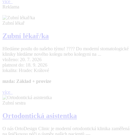
více
Reklama
Zubní lékař
Zubní lékař/ka
Hledáme posilu do našeho týmu! ???? Do moderní stomatologické
kliniky hledáme nového kolegu nebo kolegyni na ...
vloženo: 20. 7. 2026
platnost do: 18. 9. 2026
lokalita: Hradec Králové
mzda: Základ + provize
více
Zubní sestra
Ortodontická asistentka
O nás OrtoDesign Clinic je moderní ortodontická klinika zaměřená
na špičkovou péči o úsměv našich pacientů — ...