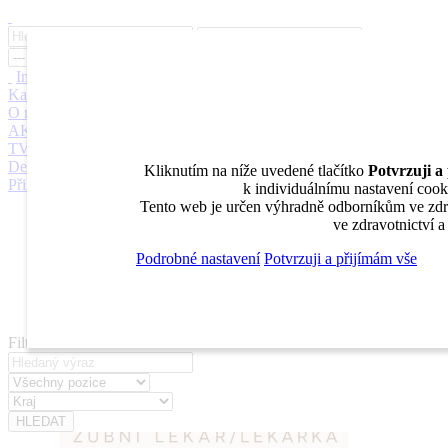
Inzerce
Moje inzeráty
Pro inzerenty
Upozornění na nové pozice
Kariérní poradenství
Jak portál funguje
Nabídka služeb inzerentům
O nás
DENTAL MARKET
DENTAL CHOICE
DENTÁLNÍ
AKADEMIE
DENTAL BAZAR
DENTAL JOBS
STOMATEAM
TV
DentalJobs.cz
menu
search
Kliknutím na níže uvedené tlačítko
Potvrzuji a
Přihlásit
k individuálnímu nastavení cooki
Tento web je určen výhradně odborníkům ve zdra
Inzerce
ve zdravotnictví 
Moje inzeráty
Pro inzerenty
Podrobné nastavení
Potvrzuji a přijímám vše
Upozornění na nové pozice
Kariérní poradenství
Filtrovat