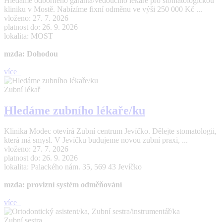
Hledáme odborného garanta/vedoucího lékaře pro stomatologickou
kliniku v Mostě. Nabízíme fixní odměnu ve výši 250 000 Kč ...
vloženo: 27. 7. 2026
platnost do: 26. 9. 2026
lokalita: MOST
mzda: Dohodou
více
Zubní lékař
Hledáme zubního lékaře/ku
Klinika Modec otevírá Zubní centrum Jevíčko. Dělejte stomatologii,
která má smysl. V Jevíčku budujeme novou zubní praxi, ...
vloženo: 27. 7. 2026
platnost do: 26. 9. 2026
lokalita: Palackého nám. 35, 569 43 Jevíčko
mzda: provizní systém odměňování
více
Zubní sestra