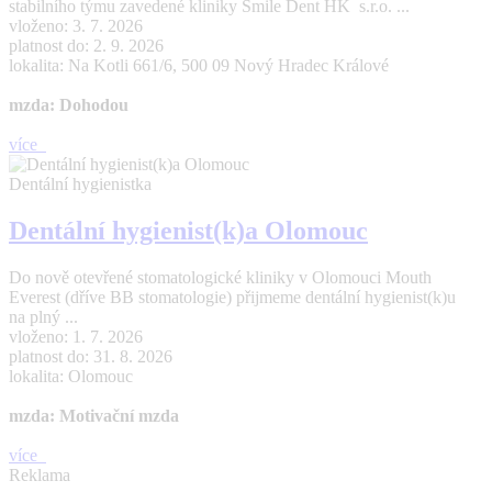
stabilního týmu zavedené kliniky Smile Dent HK s.r.o. ...
vloženo: 3. 7. 2026
platnost do: 2. 9. 2026
lokalita: Na Kotli 661/6, 500 09 Nový Hradec Králové
mzda: Dohodou
více
Dentální hygienistka
Dentální hygienist(k)a Olomouc
Do nově otevřené stomatologické kliniky v Olomouci Mouth
Everest (dříve BB stomatologie) přijmeme dentální hygienist(k)u
na plný ...
vloženo: 1. 7. 2026
platnost do: 31. 8. 2026
lokalita: Olomouc
mzda: Motivační mzda
více
Reklama