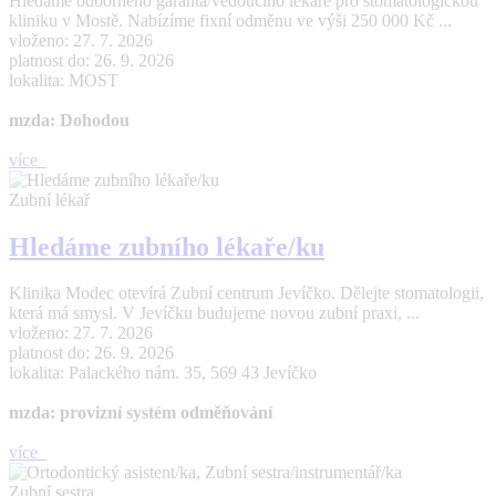
Hledáme odborného garanta/vedoucího lékaře pro stomatologickou
kliniku v Mostě. Nabízíme fixní odměnu ve výši 250 000 Kč ...
vloženo: 27. 7. 2026
platnost do: 26. 9. 2026
lokalita: MOST
mzda: Dohodou
více
Zubní lékař
Hledáme zubního lékaře/ku
Klinika Modec otevírá Zubní centrum Jevíčko. Dělejte stomatologii,
která má smysl. V Jevíčku budujeme novou zubní praxi, ...
vloženo: 27. 7. 2026
platnost do: 26. 9. 2026
lokalita: Palackého nám. 35, 569 43 Jevíčko
mzda: provizní systém odměňování
více
Zubní sestra