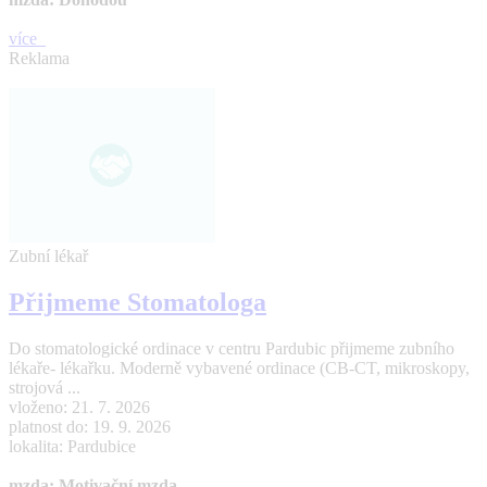
více
Reklama
Zubní lékař
Přijmeme Stomatologa
Do stomatologické ordinace v centru Pardubic přijmeme zubního
lékaře- lékařku. Moderně vybavené ordinace (CB-CT, mikroskopy,
strojová ...
vloženo: 21. 7. 2026
platnost do: 19. 9. 2026
lokalita: Pardubice
mzda: Motivační mzda