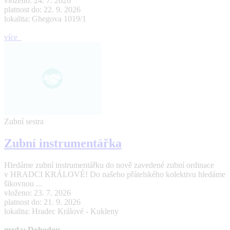
vloženo: 24. 7. 2026
platnost do: 22. 9. 2026
lokalita: Ghegova 1019/1
více
Zubní sestra
Zubní instrumentářka
Hledáme zubní instrumentářku do nově zavedené zubní ordinace
v HRADCI KRÁLOVÉ! Do našeho přátelského kolektivu hledáme
šikovnou ...
vloženo: 23. 7. 2026
platnost do: 21. 9. 2026
lokalita: Hradec Králové - Kukleny
mzda: Dohodou