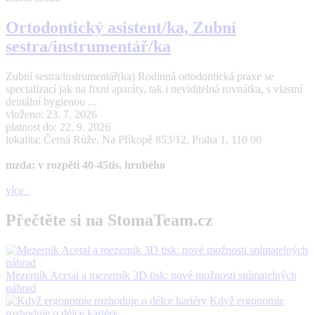
Ortodontický asistent/ka, Zubní
sestra/instrumentář/ka
Zubní sestra/instrumentář(ka) Rodinná ortodontická praxe se
specializací jak na fixní aparáty, tak i neviditelná rovnátka, s vlastní
dentální hygienou ...
vloženo: 23. 7. 2026
platnost do: 22. 9. 2026
lokalita: Černá Růže, Na Příkopě 853/12, Praha 1, 110 00
mzda: v rozpětí 40-45tis. hrubého
více
Přečtěte si na StomaTeam.cz
Mezerník Acetal a mezerník 3D tisk: nové možnosti snímatelných
náhrad
Když ergonomie
rozhoduje o délce kariéry