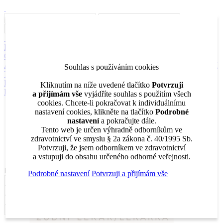
Inzerce
Moje inzeráty
Pro inzerenty
Upozornění na nové pozice
Kariérní poradenství
Jak portál funguje
Nabídka služeb inzerentům
O nás
DENTAL MARKET
DENTAL CHOICE
DENTÁLNÍ
AKADEMIE
DENTAL BAZAR
DENTAL JOBS
STOMATEAM
Souhlas s používáním cookies
TV
DentalJobs.cz
menu
search
Kliknutím na níže uvedené tlačítko
Potvrzuji
Přihlásit
a přijímám vše
vyjádříte souhlas s použitím všech
cookies. Chcete-li pokračovat k individuálnímu
Inzerce
nastavení cookies, klikněte na tlačítko
Podrobné
Moje inzeráty
nastavení
a pokračujte dále.
Pro inzerenty
Tento web je určen výhradně odborníkům ve
Upozornění na nové pozice
zdravotnictví ve smyslu § 2a zákona č. 40/1995 Sb.
Kariérní poradenství
Potvrzuji, že jsem odborníkem ve zdravotnictví
a vstupuji do obsahu určeného odborné veřejnosti.
Filtrovat
Podrobné nastavení
Potvrzuji a přijímám vše