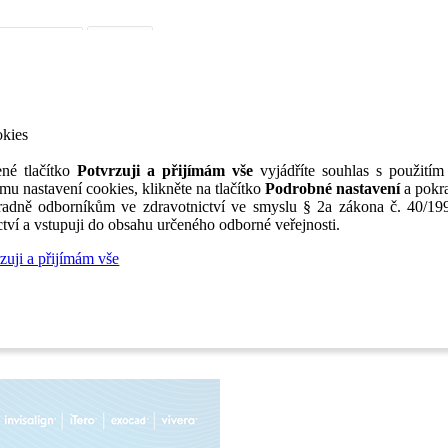
iérní poradenství
Jak portál funguje
Nabídka služeb inzerentům
O nás
TV
okies
né tlačítko
Potvrzuji a přijímám vše
vyjádříte souhlas s použitím
mu nastavení cookies, klikněte na tlačítko
Podrobné nastavení
a pokra
adně odborníkům ve zdravotnictví ve smyslu § 2a zákona č. 40/199
tví a vstupuji do obsahu určeného odborné veřejnosti.
zuji a přijímám vše