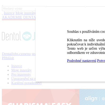
Inzerce
Moje inzeráty
Pro inzerenty
Upozornění na nové pozice
Kar
AKADEMIE
DENTAL BAZAR
DENTAL JOBS
STOMATEAM 
Souhlas s používáním co
Kliknutím na níže uvede
pokračovat k individuální
Tento web je určen výhr
odborníkem ve zdravotnic
DentalJobs.cz
menu
search
Přihlásit
Podrobné nastavení
Potvr
Inzerce
Moje inzeráty
Pro inzerenty
Upozornění na nové pozice
Kariérní poradenství