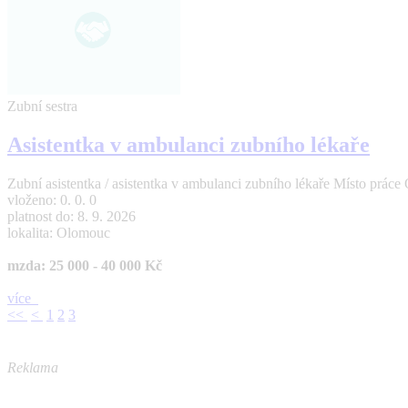
Zubní sestra
Asistentka v ambulanci zubního lékaře
Zubní asistentka / asistentka v ambulanci zubního lékaře Místo pr
vloženo: 0. 0. 0
platnost do: 8. 9. 2026
lokalita: Olomouc
mzda: 25 000 - 40 000 Kč
více
<<
<
1
2
3
Reklama