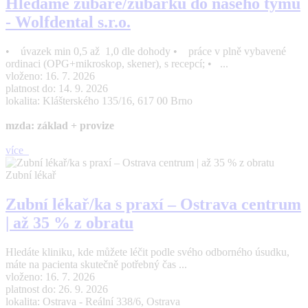
Hledáme zubaře/zubařku do našeho týmu
- Wolfdental s.r.o.
• úvazek min 0,5 až 1,0 dle dohody • práce v plně vybavené
ordinaci (OPG+mikroskop, skener), s recepcí; • ...
vloženo: 16. 7. 2026
platnost do: 14. 9. 2026
lokalita: Klášterského 135/16, 617 00 Brno
mzda: základ + provize
více
Zubní lékař
Zubní lékař/ka s praxí – Ostrava centrum
| až 35 % z obratu
Hledáte kliniku, kde můžete léčit podle svého odborného úsudku,
máte na pacienta skutečně potřebný čas ...
vloženo: 16. 7. 2026
platnost do: 26. 9. 2026
lokalita: Ostrava - Reální 338/6, Ostrava