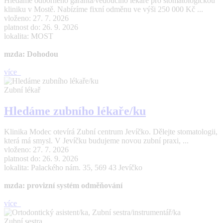
Hledáme odborného garanta/vedoucího lékaře pro stomatologickou
kliniku v Mostě. Nabízíme fixní odměnu ve výši 250 000 Kč ...
vloženo: 27. 7. 2026
platnost do: 26. 9. 2026
lokalita: MOST
mzda: Dohodou
více
Zubní lékař
Hledáme zubního lékaře/ku
Klinika Modec otevírá Zubní centrum Jevíčko. Dělejte stomatologii,
která má smysl. V Jevíčku budujeme novou zubní praxi, ...
vloženo: 27. 7. 2026
platnost do: 26. 9. 2026
lokalita: Palackého nám. 35, 569 43 Jevíčko
mzda: provizní systém odměňování
více
Zubní sestra