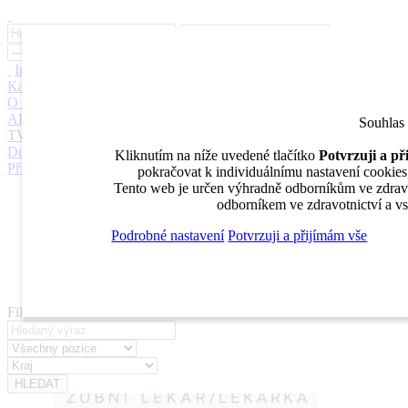
Inzerce
Moje inzeráty
Pro inzerenty
Upozornění na nové pozice
Kariérní poradenství
Jak portál funguje
Nabídka služeb inzerentům
O nás
DENTAL MARKET
DENTAL CHOICE
DENTÁLNÍ
AKADEMIE
DENTAL BAZAR
DENTAL JOBS
STOMATEAM
Souhlas
TV
DentalJobs.cz
menu
search
Kliknutím na níže uvedené tlačítko
Potvrzuji a p
Přihlásit
pokračovat k individuálnímu nastavení cookies, 
Tento web je určen výhradně odborníkům ve zdravot
Inzerce
odborníkem ve zdravotnictví a vs
Moje inzeráty
Pro inzerenty
Podrobné nastavení
Potvrzuji a přijímám vše
Upozornění na nové pozice
Kariérní poradenství
Filtrovat