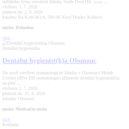
stabilního týmu zavedené kliniky Smile Dent HK s.r.o. ...
vloženo: 3. 7. 2026
platnost do: 2. 9. 2026
lokalita: Na Kotli 661/6, 500 09 Nový Hradec Králové
mzda: Dohodou
více
Dentální hygienistka
Dentální hygienist(k)a Olomouc
Do nově otevřené stomatologické kliniky v Olomouci Mouth
Everest (dříve BB stomatologie) přijmeme dentální hygienist(k)u
na plný ...
vloženo: 1. 7. 2026
platnost do: 31. 8. 2026
lokalita: Olomouc
mzda: Motivační mzda
více
Reklama