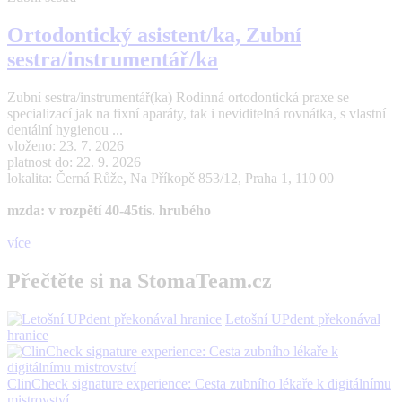
Ortodontický asistent/ka, Zubní
sestra/instrumentář/ka
Zubní sestra/instrumentář(ka) Rodinná ortodontická praxe se
specializací jak na fixní aparáty, tak i neviditelná rovnátka, s vlastní
dentální hygienou ...
vloženo: 23. 7. 2026
platnost do: 22. 9. 2026
lokalita: Černá Růže, Na Příkopě 853/12, Praha 1, 110 00
mzda: v rozpětí 40-45tis. hrubého
více
Přečtěte si na StomaTeam.cz
Letošní UPdent překonával
hranice
ClinCheck signature experience: Cesta zubního lékaře k digitálnímu
mistrovství