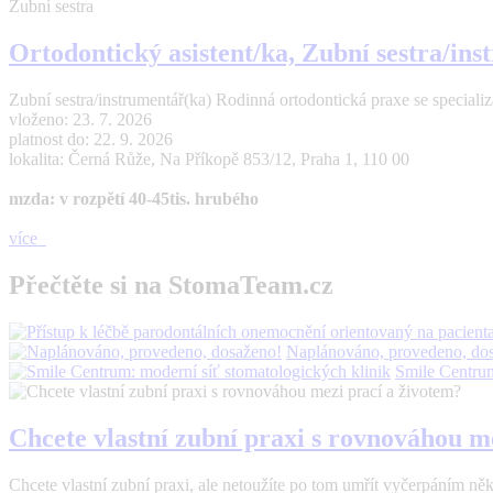
Zubní sestra
Ortodontický asistent/ka, Zubní sestra/in
Zubní sestra/instrumentář(ka) Rodinná ortodontická praxe se specializací
vloženo: 23. 7. 2026
platnost do: 22. 9. 2026
lokalita: Černá Růže, Na Příkopě 853/12, Praha 1, 110 00
mzda: v rozpětí 40-45tis. hrubého
více
Přečtěte si na StomaTeam.cz
Naplánováno, provedeno, do
Smile Centrum
Chcete vlastní zubní praxi s rovnováhou m
Chcete vlastní zubní praxi, ale netoužíte po tom umřít vyčerpáním n