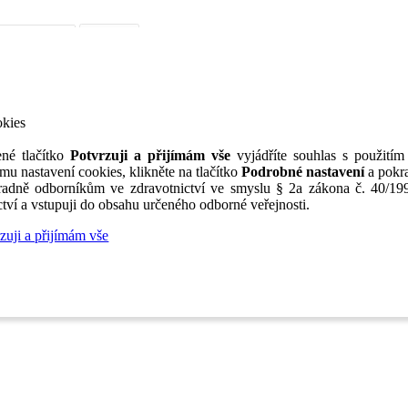
iérní poradenství
Jak portál funguje
Nabídka služeb inzerentům
O nás
TV
okies
né tlačítko
Potvrzuji a přijímám vše
vyjádříte souhlas s použitím
mu nastavení cookies, klikněte na tlačítko
Podrobné nastavení
a pokra
adně odborníkům ve zdravotnictví ve smyslu § 2a zákona č. 40/199
tví a vstupuji do obsahu určeného odborné veřejnosti.
zuji a přijímám vše