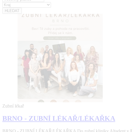
Zubní lékař
BRNO - ZUBNÍ LÉKAŘ/LÉKAŘKA
BRNO - ZUBNÍ LÉKAŘ/LÉKAŘKA Do zubní kliniky Altadent v Brně 