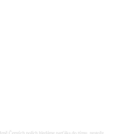
Černých polích hledáme parťáka do týmu, protože ...