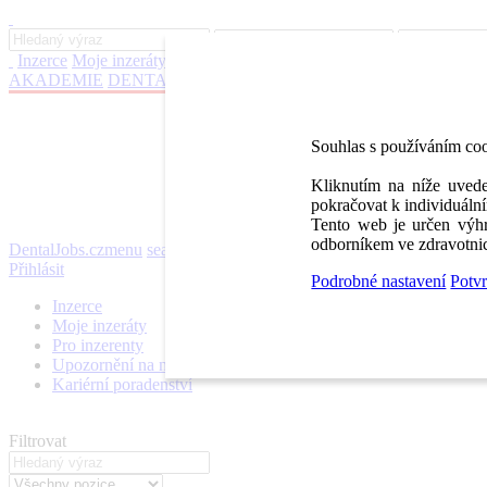
Inzerce
Moje inzeráty
Pro inzerenty
Upozornění na nové pozice
Kar
AKADEMIE
DENTAL BAZAR
DENTAL JOBS
STOMATEAM 
Souhlas s používáním co
Kliknutím na níže uvede
pokračovat k individuální
Tento web je určen výhr
odborníkem ve zdravotnic
DentalJobs.cz
menu
search
Přihlásit
Podrobné nastavení
Potvr
Inzerce
Moje inzeráty
Pro inzerenty
Upozornění na nové pozice
Kariérní poradenství
Filtrovat