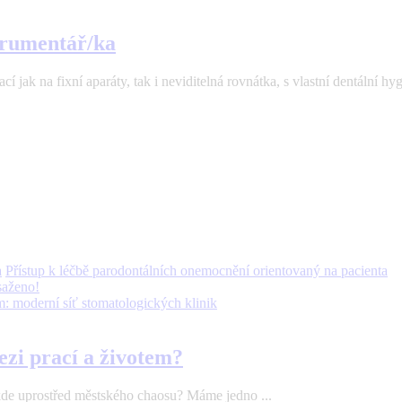
strumentář/ka
 jak na fixní aparáty, tak i neviditelná rovnátka, s vlastní dentální hyg
Přístup k léčbě parodontálních onemocnění orientovaný na pacienta
saženo!
: moderní síť stomatologických klinik
ezi prací a životem?
ěkde uprostřed městského chaosu? Máme jedno ...