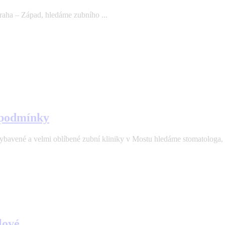
aha – Západ, hledáme zubního ...
 podmínky
velmi oblíbené zubní kliniky v Mostu hledáme stomatologa, kte
lové