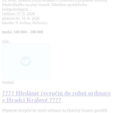
Do nové, moderní zubní ordinace v Hořovicích přijmeme zubního
lékaře/lékařku na plný úvazek. Hledáme spolehlivého
kolegu/kolegyni ...
vloženo: 17. 6. 2026
platnost do: 16. 8. 2026
lokalita: 9. května, Hořovice
mzda: 100 000 - 200 000
více
Ostatní
???? Hledáme recepční do zubní ordinace
v Hradci Králové ????
Přijmeme recepční do zubní ordinace na částečný úvazek (pondělí–