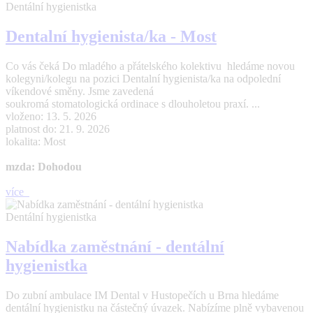
Dentální hygienistka
Dentalní hygienista/ka - Most
Co vás čeká Do mladého a přátelského kolektivu hledáme novou
kolegyni/kolegu na pozici Dentalní hygienista/ka na odpolední
víkendové směny. Jsme zavedená
soukromá stomatologická ordinace s dlouholetou praxí. ...
vloženo: 13. 5. 2026
platnost do: 21. 9. 2026
lokalita: Most
mzda: Dohodou
více
Dentální hygienistka
Nabídka zaměstnání - dentální
hygienistka
Do zubní ambulace IM Dental v Hustopečích u Brna hledáme
dentální hygienistku na částečný úvazek. Nabízíme plně vybavenou