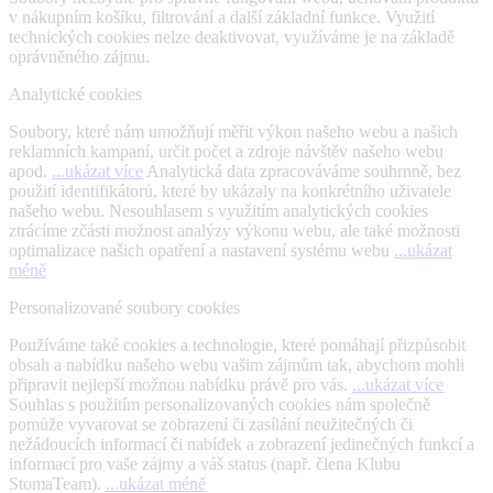
v nákupním košíku, filtrování a další základní funkce. Využití
technických cookies nelze deaktivovat, využíváme je na základě
oprávněného zájmu.
Analytické cookies
Soubory, které nám umožňují měřit výkon našeho webu a našich
reklamních kampaní, určit počet a zdroje návštěv našeho webu
apod.
...ukázat více
Analytická data zpracováváme souhrnně, bez
použití identifikátorů, které by ukázaly na konkrétního uživatele
našeho webu. Nesouhlasem s využitím analytických cookies
ztrácíme zčásti možnost analýzy výkonu webu, ale také možnosti
optimalizace našich opatření a nastavení systému webu
...ukázat
méně
Personalizované soubory cookies
Používáme také cookies a technologie, které pomáhají přizpůsobit
obsah a nabídku našeho webu vašim zájmům tak, abychom mohli
připravit nejlepší možnou nabídku právě pro vás.
...ukázat více
Souhlas s použitím personalizovaných cookies nám společně
pomůže vyvarovat se zobrazení či zasílání neužitečných či
nežádoucích informací či nabídek a zobrazení jedinečných funkcí a
informací pro vaše zájmy a váš status (např. člena Klubu
StomaTeam).
...ukázat méně