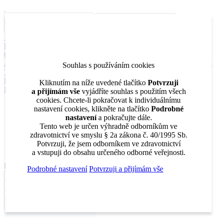
Inzerce
Moje inzeráty
Pro inzerenty
Upozornění na nové pozice
Kariérní poradenství
Jak portál funguje
Nabídka služeb inzerentům
O nás
DENTAL MARKET
DENTAL CHOICE
DENTÁLNÍ
AKADEMIE
DENTAL BAZAR
DENTAL JOBS
STOMATEAM
Souhlas s používáním cookies
TV
DentalJobs.cz
menu
search
Kliknutím na níže uvedené tlačítko
Potvrzuji
Přihlásit
a přijímám vše
vyjádříte souhlas s použitím všech
cookies. Chcete-li pokračovat k individuálnímu
Inzerce
nastavení cookies, klikněte na tlačítko
Podrobné
Moje inzeráty
nastavení
a pokračujte dále.
Pro inzerenty
Tento web je určen výhradně odborníkům ve
Upozornění na nové pozice
zdravotnictví ve smyslu § 2a zákona č. 40/1995 Sb.
Kariérní poradenství
Potvrzuji, že jsem odborníkem ve zdravotnictví
a vstupuji do obsahu určeného odborné veřejnosti.
Filtrovat
Podrobné nastavení
Potvrzuji a přijímám vše