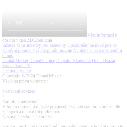
Více informací k
obsahu videa
ZDE
Reklama
Inzerce
Moje inzeráty
Pro inzerenty
Upozornění na nové pozice
Kariérní poradenství
Jak portál funguje
Nabídka služeb inzerentům
O nás
Dental Market
Dental Choice
Dentální Akademie
Dental Bazar
StomaTeam TV
facebook
twitter
Copyright © 2024 DentalJobs.cz
Všechna práva vyhrazena
Nastavení cookies
×
Podrobné nastavení
V tomto nastavení můžete přizpůsobit využití souborů cookies dle
kategorií a dle vašich preferencí.
Nezbytná technická cookies
Soubory nezbytné pro správné fungování webu, uchování produktu