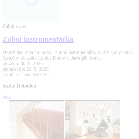
Zubní sestra
Zubní instrumentářka
Dobrý den, hledám práci - zubní instrumentářky buď na celý nebo
částečný úvazek- Hradec Králové, Jaroměř. Jsem ...
vloženo: 30. 6. 2026
platnost do: 29. 8. 2026
lokalita: České Meziříčí
mzda: Dohodou
více