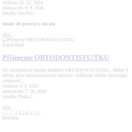
vloženo: 11. 12. 2024
platnost do: 9. 9. 2026
lokalita: Havířov
mzda: 40 procent z obratu
více
Zubní lékař
Přijmeme ORTODONTISTU/TKU
Do ortodontické kliniky hledáme ORTODONTISTU/KU. Máme 3
křesla, nové zrekonstruované prostory. Nabízené sluzby: Invisalign,
venkovní ...
vloženo: 3. 3. 2023
platnost do: 7. 10. 2026
lokalita: Praha 2
více
<<
<
1
2
3
4
>
>>
Reklama