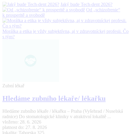
Jaký bude Tech-dent 2026?
Od „schizofrenie“
k prosperitě a svobodě
Morálka a etika je vždy subjektívna, aj v zdravotníckej profesii. Čo
s tým?
Zubní lékař
Hledáme zubního lékaře/ lékařku
Hledáme zubního lékaře / lékařku – Praha (Vyšehrad / Nuselská
radnice) Do stomatologické kliniky v atraktivní lokalitě ...
vloženo: 28. 6. 2026
platnost do: 27. 8. 2026
lokalita: Taborska 325