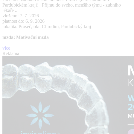
Pardubickém kraji) Přijmu do svého, menšího týmu - zubního
lékaře ...
vloženo: 7. 7. 2026
platnost do: 6. 9. 2026
lokalita: Proseč, okr. Chrudim, Pardubický kraj
mzda: Motivační mzda
více
Reklama