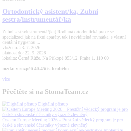
Ortodontický asistent/ka, Zubní
sestra/instrumentář/ka
Zubní sestra/instrumentář(ka) Rodinná ortodontická praxe se
specializací jak na fixní aparáty, tak i neviditelná rovnátka, s vlastní
dentální hygienou ...
vloženo: 23. 7. 2026
platnost do: 22. 9. 2026
lokalita: Černá Růže, Na Příkopě 853/12, Praha 1, 110 00
mzda: v rozpětí 40-45tis. hrubého
více
Přečtěte si na StomaTeam.cz
Digitální přístup
Osstem Europe Meeting 2026 – Prestižní vědecký program je pro
české a slovenské účastníky výrazně zlevněný
Implantáty