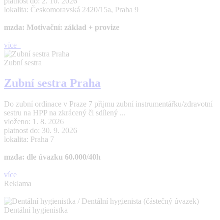
platnost do: 2. 10. 2026
lokalita: Českomoravská 2420/15a, Praha 9
mzda: Motivační: základ + provize
více
Zubní sestra
Zubní sestra Praha
Do zubní ordinace v Praze 7 přijmu zubní instrumentářku/zdravotní
sestru na HPP na zkrácený či sdílený ...
vloženo: 1. 8. 2026
platnost do: 30. 9. 2026
lokalita: Praha 7
mzda: dle úvazku 60.000/40h
více
Reklama
Dentální hygienistka