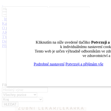
Inzerce
Moje inzeráty
Pro inzerenty
Upozornění na nové pozice
Kariérní poradenství
Jak portál funguje
Nabídka služeb inzerentům
O nás
DENTAL MARKET
DENTAL CHOICE
DENTÁLNÍ
AKADEMIE
DENTAL BAZAR
DENTAL JOBS
STOMATEAM
TV
DentalJobs.cz
menu
search
Kliknutím na níže uvedené tlačítko
Potvrzuji a
Přihlásit
k individuálnímu nastavení cooki
Tento web je určen výhradně odborníkům ve zdra
Inzerce
ve zdravotnictví 
Moje inzeráty
Pro inzerenty
Podrobné nastavení
Potvrzuji a přijímám vše
Upozornění na nové pozice
Kariérní poradenství
Filtrovat