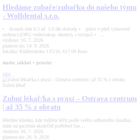
Hledáme zubaře/zubařku do našeho týmu
- Wolfdental s.r.o.
• úvazek min 0,5 až 1,0 dle dohody • práce v plně vybavené
ordinaci (OPG+mikroskop, skener), s recepcí; • ...
vloženo: 16. 7. 2026
platnost do: 14. 9. 2026
lokalita: Klášterského 135/16, 617 00 Brno
mzda: základ + provize
více
Zubní lékař
Zubní lékař/ka s praxí – Ostrava centrum
| až 35 % z obratu
Hledáte kliniku, kde můžete léčit podle svého odborného úsudku,
máte na pacienta skutečně potřebný čas ...
vloženo: 16. 7. 2026
platnost do: 26. 9. 2026