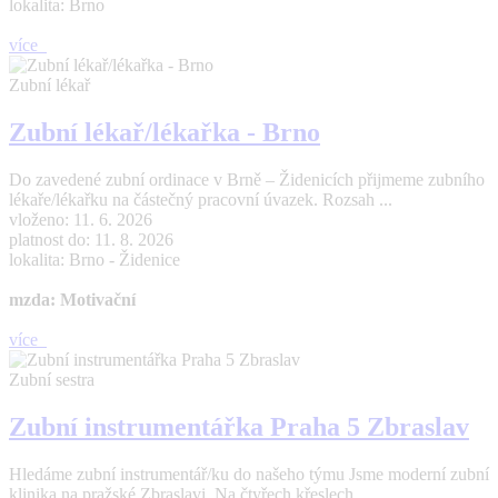
lokalita: Brno
více
Zubní lékař
Zubní lékař/lékařka - Brno
Do zavedené zubní ordinace v Brně – Židenicích přijmeme zubního
lékaře/lékařku na částečný pracovní úvazek. Rozsah ...
vloženo: 11. 6. 2026
platnost do: 11. 8. 2026
lokalita: Brno - Židenice
mzda: Motivační
více
Zubní sestra
Zubní instrumentářka Praha 5 Zbraslav
Hledáme zubní instrumentář/ku do našeho týmu Jsme moderní zubní
klinika na pražské Zbraslavi. Na čtyřech křeslech ...