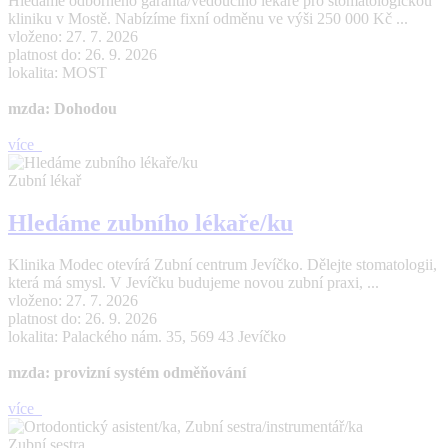
Hledáme odborného garanta/vedoucího lékaře pro stomatologickou
kliniku v Mostě. Nabízíme fixní odměnu ve výši 250 000 Kč ...
vloženo: 27. 7. 2026
platnost do: 26. 9. 2026
lokalita: MOST
mzda: Dohodou
více
Zubní lékař
Hledáme zubního lékaře/ku
Klinika Modec otevírá Zubní centrum Jevíčko. Dělejte stomatologii,
která má smysl. V Jevíčku budujeme novou zubní praxi, ...
vloženo: 27. 7. 2026
platnost do: 26. 9. 2026
lokalita: Palackého nám. 35, 569 43 Jevíčko
mzda: provizní systém odměňování
více
Zubní sestra