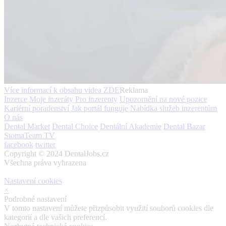
Více informací k obsahu videa
ZDE
Reklama
Inzerce
Moje inzeráty
Pro inzerenty
Upozornění na nové pozice
Kariérní poradenství
Jak portál funguje
Nabídka služeb inzerentům
O nás
Dental Market
Dental Choice
Dentální Akademie
Dental Bazar
StomaTeam TV
facebook
twitter
Copyright © 2024 DentalJobs.cz
Všechna práva vyhrazena
Nastavení cookies
×
Podrobné nastavení
V tomto nastavení můžete přizpůsobit využití souborů cookies dle
kategorií a dle vašich preferencí.