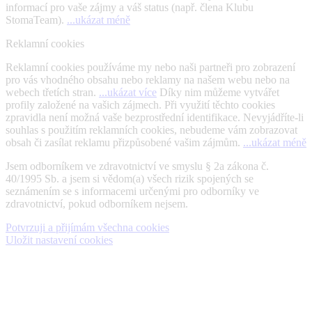
informací pro vaše zájmy a váš status (např. člena Klubu
StomaTeam).
...ukázat méně
Reklamní cookies
Reklamní cookies používáme my nebo naši partneři pro zobrazení
pro vás vhodného obsahu nebo reklamy na našem webu nebo na
webech třetích stran.
...ukázat více
Díky nim můžeme vytvářet
profily založené na vašich zájmech. Při využití těchto cookies
zpravidla není možná vaše bezprostřední identifikace. Nevyjádříte-li
souhlas s použitím reklamních cookies, nebudeme vám zobrazovat
obsah či zasílat reklamu přizpůsobené vašim zájmům.
...ukázat méně
Jsem odborníkem ve zdravotnictví ve smyslu § 2a zákona č.
40/1995 Sb. a jsem si vědom(a) všech rizik spojených se
seznámením se s informacemi určenými pro odborníky ve
zdravotnictví, pokud odborníkem nejsem.
Potvrzuji a přijímám všechna cookies
Uložit nastavení cookies