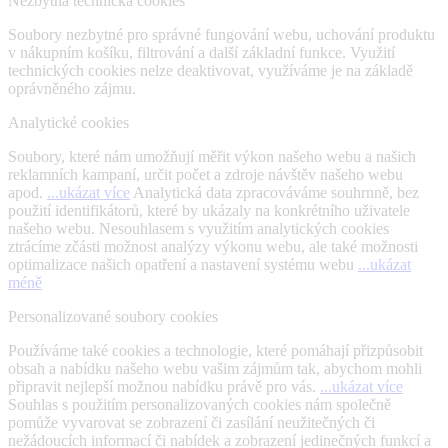
Nezbytná technická cookies
Soubory nezbytné pro správné fungování webu, uchování produktu
v nákupním košíku, filtrování a další základní funkce. Využití
technických cookies nelze deaktivovat, využíváme je na základě
oprávněného zájmu.
Analytické cookies
Soubory, které nám umožňují měřit výkon našeho webu a našich
reklamních kampaní, určit počet a zdroje návštěv našeho webu
apod.
...ukázat více
Analytická data zpracováváme souhrnně, bez
použití identifikátorů, které by ukázaly na konkrétního uživatele
našeho webu. Nesouhlasem s využitím analytických cookies
ztrácíme zčásti možnost analýzy výkonu webu, ale také možnosti
optimalizace našich opatření a nastavení systému webu
...ukázat
méně
Personalizované soubory cookies
Používáme také cookies a technologie, které pomáhají přizpůsobit
obsah a nabídku našeho webu vašim zájmům tak, abychom mohli
připravit nejlepší možnou nabídku právě pro vás.
...ukázat více
Souhlas s použitím personalizovaných cookies nám společně
pomůže vyvarovat se zobrazení či zasílání neužitečných či
nežádoucích informací či nabídek a zobrazení jedinečných funkcí a